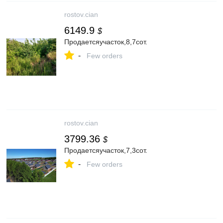
rostov.cian
6149.9
$
Продаетсяучасток,8,7сот.
-
Few orders
rostov.cian
3799.36
$
Продаетсяучасток,7,3сот.
-
Few orders