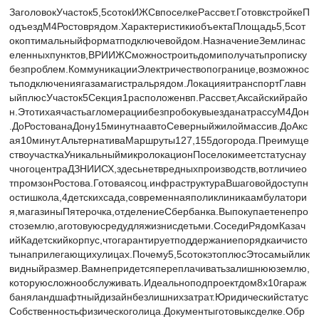
ЗаголовокУчасток5,5сотокИЖСвпоселкеРассвет.ГотовкстройкеП
одъездМ4Ростоврядом.ХарактеристикиобъектаПлощадь5,5сот
окоптимальныйформатподключевойдом.НазначениеЗемлинас
еленныхпунктов,ВРИИЖСможностроитьдомиполучатьпрописку
безпроблем.КоммуникацииЭлектричествопогранице,возможнос
тьподключениягазамагистральрядом.ЛокацияитранспортГлавн
ыйплюсУчасток5Секция1расположенвп.Рассвет,Аксайскийрайо
н.ЭтотихаячастьагломерациибезпробокувыезданатрассуМ4Дон
.ДоРостованаДону15минутнаавтоСеверныйжилоймассив.ДоАкс
ая10минут.АльтернативаМаршруты127,155догорода.Преимуще
ствоучасткаУникальныймикролокационПоселокимеетстатуснау
чногоцентраДЗНИИСХ,здесьнетвредныхпроизводств,вотличиео
тпромзонРостова.Готоваясоц.инфраструктураВшаговойдоступн
остишкола,4детскихсада,современнаяполиклиникаамбулатори
я,магазиныПятерочка,отделениеСбербанка.Выпокупаетенепро
стоземлю,аготовуюсредудляжизнисдетьми.СоседиРядомКазач
ийКадетскийкорпус,чтогарантируетподдержаниепорядкаичисто
тынаприлегающихулицах.Почему5,5сотокэтоплюсЭтосамыйлик
видныйразмер.Вамнепридетсяпереплачиватьзалишнююземлю,
которуюсложнообслуживать.Идеальноподпроектдом8х10гараж
баняландшафтныйдизайнбезлишнихзатрат.Юридическийстатус
Собственностьфизическоголица.Документыготовыксделке.Обр