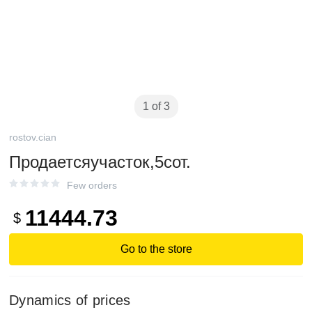
1 of 3
rostov.cian
Продаетсяучасток,5сот.
Few orders
11444.73
$
Go to the store
Dynamics of prices