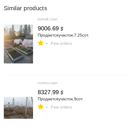
Similar products
tomsk.cian
9006.69
$
Продаетсяучасток,7,25сот.
-
Few orders
rostov.cian
8327.99
$
Продаетсяучасток,9сот.
-
Few orders