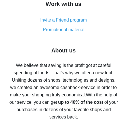
Work with us
simple methods
Cash back on AliExpress - customer reviews
Invite a Friend program
8% cash back on AliExpress - saving real money is a
real thing
Promotional material
7% cash back on AliExpress - save on purchases
Five ways to get the most cash back on AliExpress
About us
How to get back on AliExpress - easy ways to get cash
back
We believe that saving is the profit got at careful
spending of funds. That’s why we offer a new tool.
10% cash back on AliExpress - the impossible is
possible
Uniting dozens of shops, technologies and designs,
we created an awesome cashback-service in order to
The best cash back on AliExpress - how to find it
make your shopping truly economical.
With the help of
The best cash back service for AliExpress - let's
our service, you can get
up to 40% of the cost
of your
compare offers
purchases in dozens of your favorite shops and
services back.