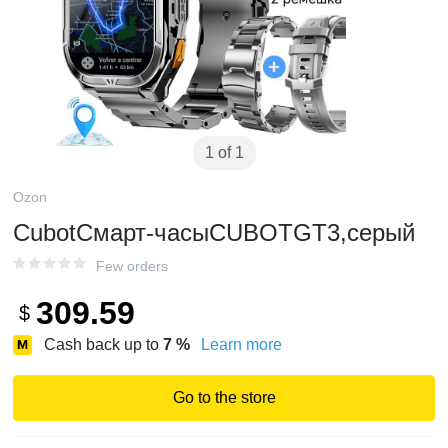
1 of 1
Ozon
CubotСмарт-часыCUBOTGT3,серый
Few orders
309.59
$
Cash back up to
7
%
Learn more
Go to the store