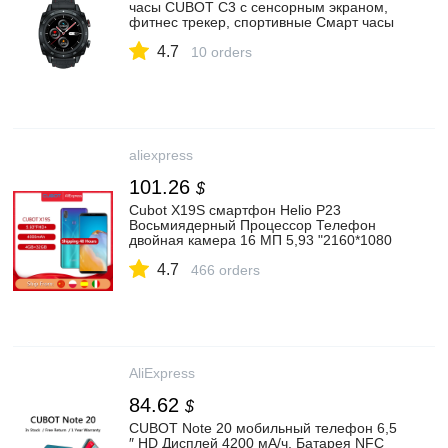
часы CUBOT C3 с сенсорным экраном,
фитнес трекер, спортивные Смарт часы
260 мАч, уведомления о вызовах на базе
4.7
Android и IOS|Смарт-часы| |
10 orders
АлиЭкспресс
aliexpress
101.26
$
Cubot X19S смартфон Helio P23
Восьмиядерный Процессор Телефон
двойная камера 16 МП 5,93 "2160*1080
FHD + Face ID 4000 мАч большой
4.7
аккумулятор 4 Гб + 32 Гб Памяти 4G LTE
466 orders
Сети|Смартфоны и мобильные
телефоны| | АлиЭкспресс
AliExpress
84.62
$
CUBOT Note 20 мобильный телефон 6,5
″ HD Дисплей 4200 мА/ч, Батарея NFC