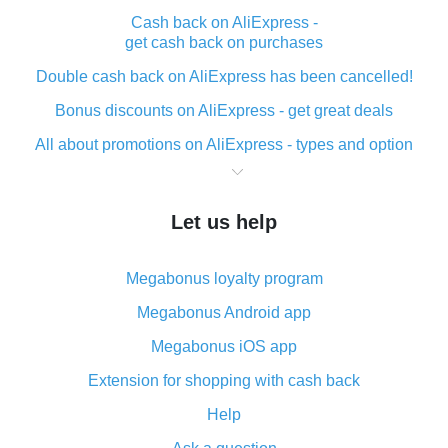
Cash back on AliExpress -
get cash back on purchases
Double cash back on AliExpress has been cancelled!
Bonus discounts on AliExpress - get great deals
All about promotions on AliExpress - types and option
What is cash back when making purchases on
AliExpress - short and sweet
Let us help
The best place to download cash back for AliExpress
and how to install it
Megabonus loyalty program
What is the AliExpress cash back plugin and what are
its advantages
Megabonus Android app
Cash back from the AliExpress mobile app -
Megabonus iOS app
advantages of the plugin
Extension for shopping with cash back
Double cash back on AliExpress has been cancelled!
Help
How to use cash back on AliExpress - short manual