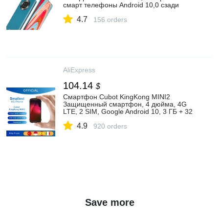
смарт телефоны Android 10,0 сзади
Quad Камера мобильных телефонов, 64
4.7
Гб встроенной памяти|Смартфоны| |
156 orders
АлиЭкспресс
AliExpress
104.14
$
Смартфон Cubot KingKong MINI2
Защищенный смартфон, 4 дюйма, 4G
LTE, 2 SIM, Google Android 10, 3 ГБ + 32
ГБ, 13 МП Камера Мобильные
4.9
Телефоны Водонепроницаемый
920 orders
Телефон Маленький Спортивный
Смартфон Cubot KingKong MINI 2|
Смартфоны| | АлиЭкспресс
Save more