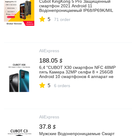
Cubot KingKong 5 Pro Защищенный
смартфон 2021 Android 11
Водонепроницаемый IP68/IP69K/MIL
STD 810 Большая батарея 8000мАч
5
4ГБ+64ГБ 48МП Тройная камера
71 order
Глобальная 4G LTE Две SIM карты NFC
GPS/ГЛОНАСС/Beidou/Galileo OTG|
Смартфоны| | АлиЭкспресс
AliExpress
188.05
$
6,4 "CUBOT X30 смартфон NFC 48MP
пять Камера 32MP селфи 8 + 256GB
Android 10 смартфонов 4 аппарат не
привязан к оператору сотовой связи
5
глобальная версия 4200 мА/ч, Батарея|
6 orders
Смартфоны| | АлиЭкспресс
AliExpress
37.8
$
Мужские Водонепроницаемые Смарт