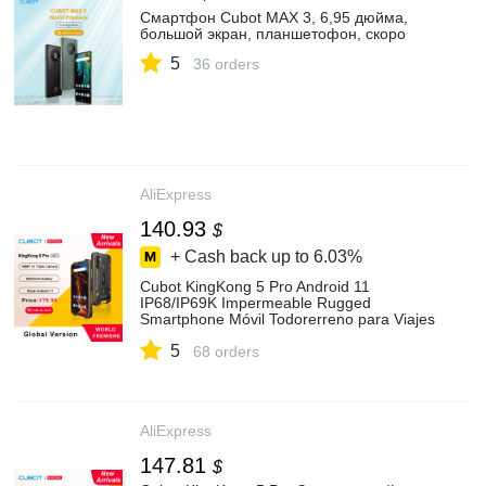
Смартфон Cubot MAX 3, 6,95 дюйма,
большой экран, планшетофон, скоро
5
36 orders
AliExpress
140.93
$
+ Cash back up to
6.03%
Cubot KingKong 5 Pro Android 11
IP68/IP69K Impermeable Rugged
Smartphone Móvil Todorerreno para Viajes
o Deporte Smartphone 8000mAh Batería
5
NFC 48MP Triple Cámara 4GB+64GB GPS
68 orders
Dual SIM teléfono moviles Robusto
2021|Teléfonos móviles| - AliExpress
AliExpress
147.81
$