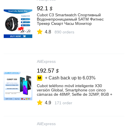
92.1
$
Cubot C3 Smartwatch Спортивный
Водонепроницаемый 5ATM Фитнес
Трекер Смарт Часы Монитор
Сердечного Ритма Сна Умные Часы для
4.8
iOS Android Xiaomi iPhone Телефоны
890 orders
Пульсометр Bluetooth 5,0 Смарт браслет
для Мужчин Женщин|Смарт-часы| |
АлиЭкспресс
AliExpress
192.57
$
+ Cash back up to
6.03%
Cubot teléfono móvil inteligente X30
versión Global, Smartphone con cinco
cámaras de 48MP, Selfie de 32MP, 8GB +
128GB, NFC, pantalla Fullview de 6,4
4.9
pulgadas, Android 10
171 order
AliExpress