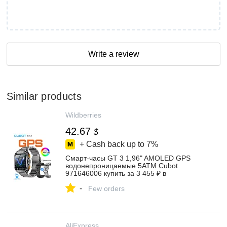
Write a review
Similar products
Wildberries
42.67
$
+ Cash back up to
7%
Смарт-часы GT 3 1,96" AMOLED GPS
водонепроницаемые 5ATM Cubot
971646006 купить за 3 455 ₽ в
интернет‑магазине Wildberries
-
Few orders
AliExpress