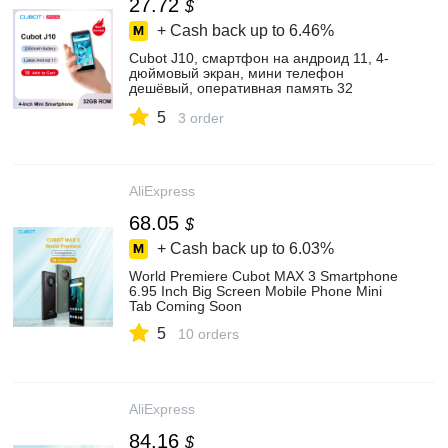
27.72
$
+ Cash back up to
6.46%
Cubot J10, смартфон на андроид 11, 4-
дюймовый экран, мини телефон
дешёвый, оперативная память 32
ГБ,телефоны две SIM-карты 3G, Face ID,
5
батарея 2350 мАч, задняя камера 5 МП,
3 order
смартфоны 2021 года,smartphone
AliExpress
68.05
$
+ Cash back up to
6.03%
World Premiere Cubot MAX 3 Smartphone
6.95 Inch Big Screen Mobile Phone Mini
Tab Coming Soon
5
10 orders
AliExpress
84.16
$