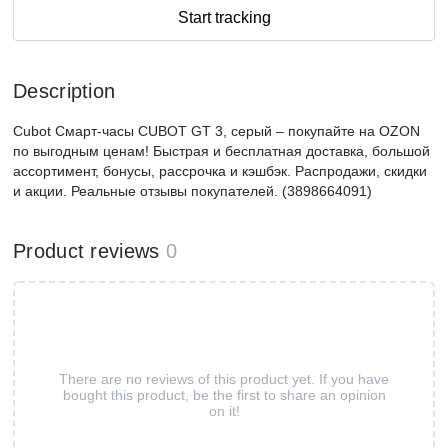
Start tracking
Description
Cubot Смарт-часы CUBOT GT 3, серый – покупайте на OZON
по выгодным ценам! Быстрая и бесплатная доставка, большой
ассортимент, бонусы, рассрочка и кэшбэк. Распродажи, скидки
и акции. Реальные отзывы покупателей. (3898664091)
Product reviews
0
There are no reviews of this product yet. If you have
bought this product, be the first to share an opinion
on it!