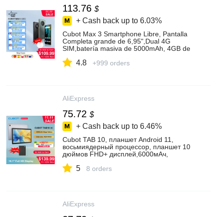
113.76
$
+ Cash back up to
6.03%
Cubot Max 3 Smartphone Libre, Pantalla
Completa grande de 6,95",Dual 4G
SIM,batería masiva de 5000mAh, 4GB de
RAM y 64GB de Memoria Interna
4.8
Ampliable 256GB,Android 11 Teléfono
+999 orders
Móvil,cámara con 48MP y modo nocturno,
NFC
AliExpress
75.72
$
+ Cash back up to
6.46%
Cubot TAB 10, планшет Android 11,
восьмиядерный процессор, планшет 10
дюймов FHD+ дисплей,6000мАч,
4ГБ+64ГБ(поддержка до 128 ГБ
5
расширенной), сеть 4G, 13МП
8 orders
камера,планшеты
недорогие,планшетный компьютер,Face
ID,Tablet
AliExpress