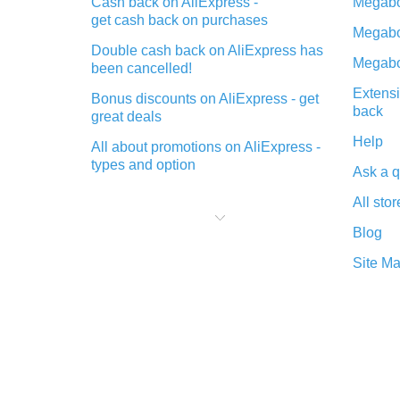
Cash back on AliExpress -
Megabo
get cash back on purchases
Megabo
Double cash back on AliExpress has
Megabo
been cancelled!
Extensi
Bonus discounts on AliExpress - get
back
great deals
Help
All about promotions on AliExpress -
types and option
Ask a q
What is cash back when making
All stor
purchases on AliExpress - short and
sweet
Blog
The best place to download cash
Site M
back for AliExpress and how to
install it
What is the AliExpress cash back
plugin and what are its advantages
Cash back from the AliExpress
mobile app - advantages of the