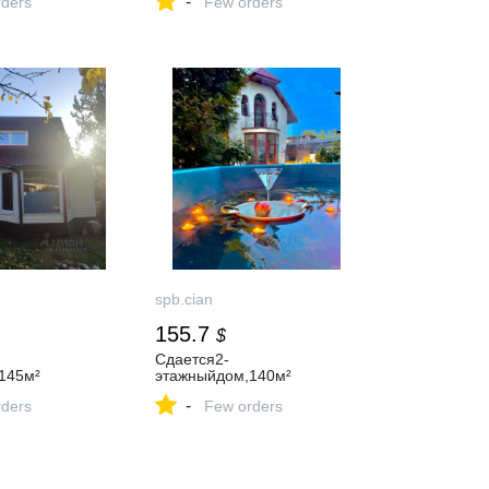
-
ders
Few orders
spb.cian
155.7
$
Сдается2-
145м²
этажныйдом,140м²
-
ders
Few orders