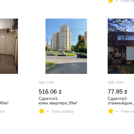
-
Few or
spb.cian
spb.cian
516.06
77.85
$
$
Сдается1-
Сдается2-
46м²
комн.квартира,39м²
этажныйдом,
-
-
ers
Few orders
Few or