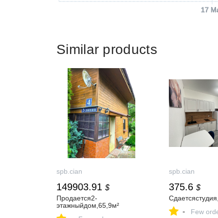
17 M
Similar products
spb.cian
spb.cian
149903.91
375.6
$
$
Продается2-
Сдаетсястудия
этажныйдом,65,9м²
-
Few ord