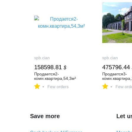
spb.cian
spb.cian
158598.81
475796.44
$
Продается2-
Продается3-
комн.квартира,54,3м²
комн.квартира
-
-
Few orders
Few ord
Save more
Let u