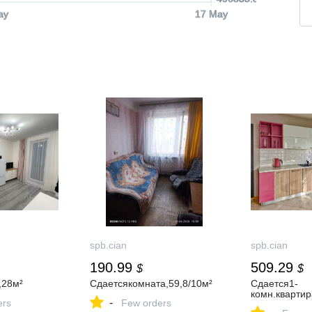
ay
17 May
spb.cian
spb.cian
190.99
509.29
$
$
,28м²
Сдаетсякомната,59,8/10м²
Сдается1-
комн.квартир
-
ers
Few orders