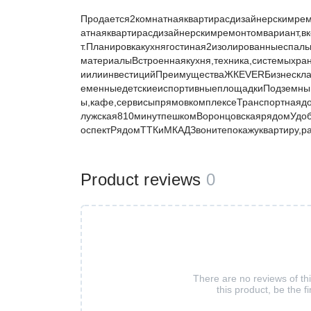
Продается2комнатнаяквартирасдизайнерскимр
атнаяквартирасдизайнерскимремонтомвариант,в
т.Планировкакухнягостиная2изолированныеспал
материалыВстроеннаякухня,техника,системыхра
иилиинвестицийПреимуществаЖКEVERБизнескла
еменныедетскиеиспортивныеплощадкиПодземный
ы,кафе,сервисыпрямовкомплексеТранспортнаяд
лужская810минутпешкомВоронцовскаярядомУдо
оспектРядомТТКиМКАДЗвонитепокажуквартиру,ра
Product reviews
0
There are no reviews of th
this product, be the fi