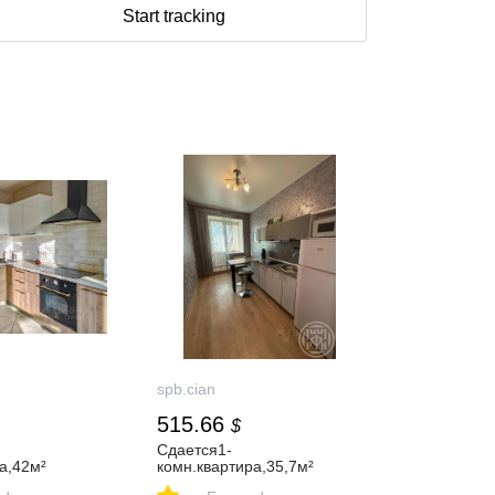
Start tracking
spb.cian
515.66
$
Сдается1-
а,42м²
комн.квартира,35,7м²