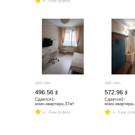
-
Few orders
spb.cian
spb.cian
496.56
572.96
$
$
Сдается1-
Сдается2-
комн.квартира,37м²
комн.квартира,
-
-
Few orders
Few ord