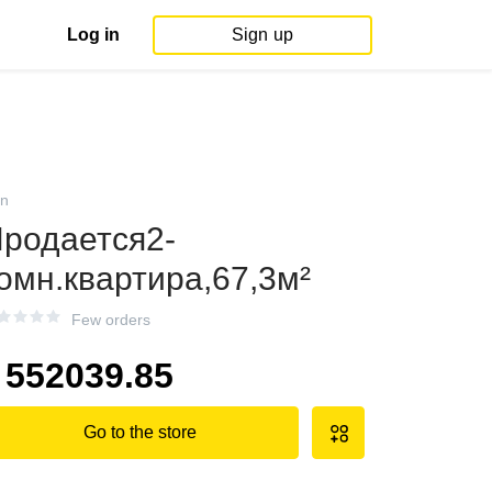
Log in
Sign up
an
родается2-
омн.квартира,67,3м²
Few orders
552039.85
Go to the store