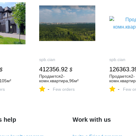
spb.cian
spb.cian
412356.92
126363.3
$
$
Продается2-
Продается2-
,105м²
комн.квартира,96м²
комн.квартир
-
-
ers
Few orders
Few or
s help
Work with us