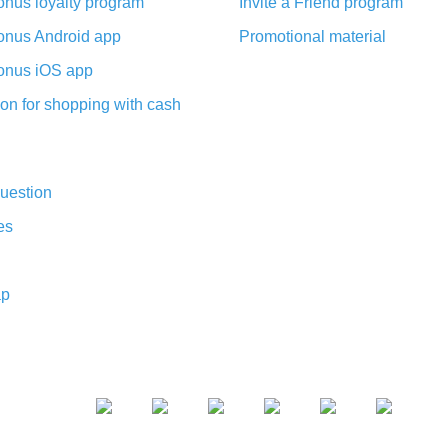
nus loyalty program
Invite a Friend program
nus Android app
Promotional material
nus iOS app
on for shopping with cash
uestion
es
ap