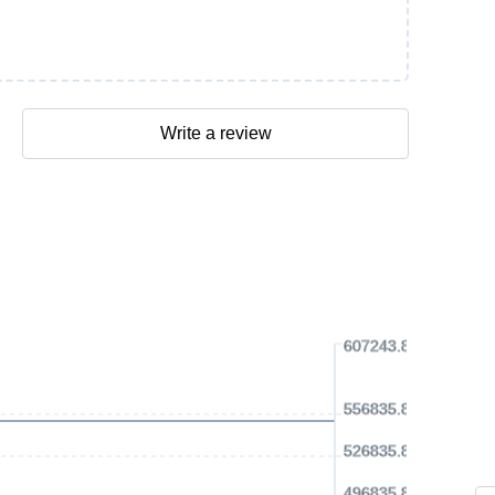
Write a review
607243.83 USD
556835.86 USD
526835.86 USD
496835.86 USD