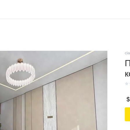
ci
П
к
$