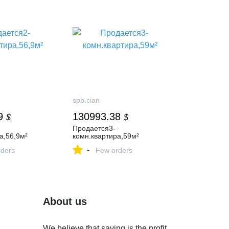
spb.cian
9
130993.38
$
$
Продается3-
а,56,9м²
комн.квартира,59м²
-
ders
Few orders
About us
We believe that saving is the profit