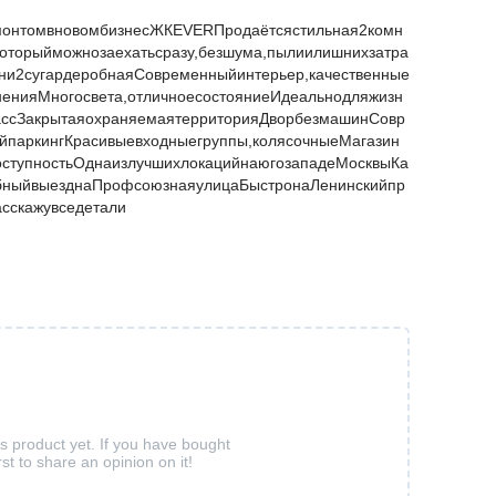
емонтомвновомбизнесЖКEVERПродаётсястильная2комн
которыйможнозаехатьсразу,безшума,пылиилишнихзатра
ьни2сугардеробнаяСовременныйинтерьер,качественные
ненияМногосвета,отличноесостояниеИдеальнодляжизн
ссЗакрытаяохраняемаятерриторияДворбезмашинСовр
паркингКрасивыевходныегруппы,колясочныеМагазин
оступностьОднаизлучшихлокацийнаюгозападеМосквыКа
бныйвыезднаПрофсоюзнаяулицаБыстронаЛенинскийпр
сскажувседетали
is product yet. If you have bought
rst to share an opinion on it!