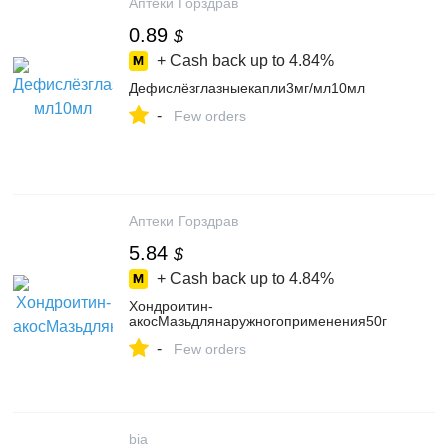
Аптеки Горздрав
0.89
$
+ Cash back up to
4.84%
Дефислёзглазныекапли3мг/мл10мл
-
Few orders
Аптеки Горздрав
5.84
$
+ Cash back up to
4.84%
Хондроитин-
акосМазьдлянаружногоприменения50г
-
Few orders
bia