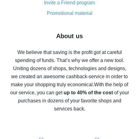
Invite a Friend program
8% cash back on AliExpress - saving real money is a
real thing
Promotional material
7% cash back on AliExpress - save on purchases
Five ways to get the most cash back on AliExpress
About us
How to get back on AliExpress - easy ways to get cash
back
We believe that saving is the profit got at careful
spending of funds. That’s why we offer a new tool.
10% cash back on AliExpress - the impossible is
possible
Uniting dozens of shops, technologies and designs,
we created an awesome cashback-service in order to
The best cash back on AliExpress - how to find it
make your shopping truly economical.
With the help of
The best cash back service for AliExpress - let's
our service, you can get
up to 40% of the cost
of your
compare offers
purchases in dozens of your favorite shops and
services back.