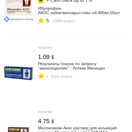
+ Cash back up to
7%
Ибупрофен-
АКОС,таблеткипокрыт.плен.об.400мг,50шт.
5
+999 orders
minicen
1.09
$
Результаты поиска по запросу
"амоксициллин" - Аптека Миницен
-
Few orders
minicen
4.75
$
Мелоксикам-Акос раствор для инъекций