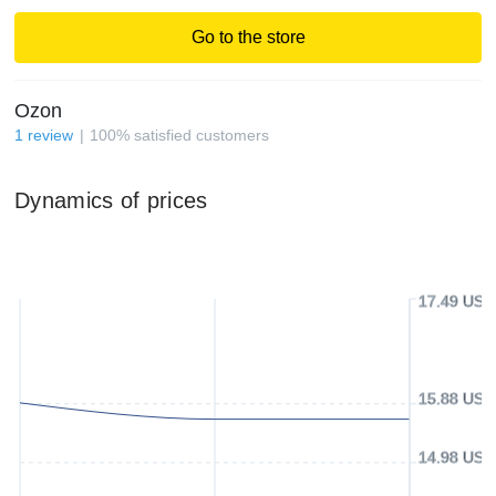
Go to the store
Ozon
1
review
100
%
satisfied customers
Dynamics of prices
17.49 USD
15.88 USD
14.98 USD