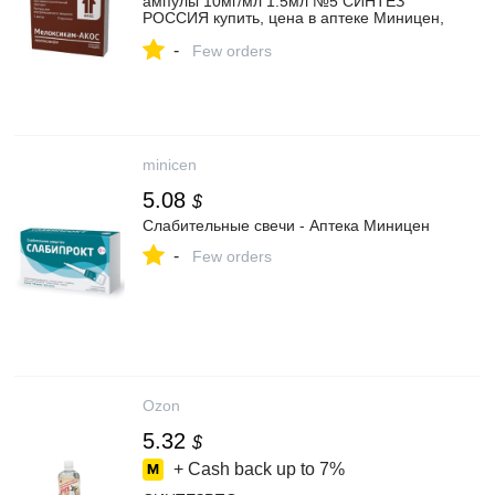
ампулы 10мг/мл 1.5мл №5 СИНТЕЗ
РОССИЯ купить, цена в аптеке Миницен,
инструкция по применению - Аптека
-
Миницен
Few orders
minicen
5.08
$
Слабительные свечи - Аптека Миницен
-
Few orders
Ozon
5.32
$
+ Cash back up to
7%