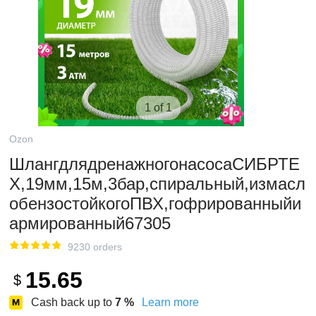
1 of 1
Ozon
ШлангдлядренажногонасосаСИБРТЕ
Х,19мм,15м,3бар,спиральный,измасл
обензостойкогоПВХ,гофрированныйи
армированный67305
9230 orders
15.65
$
Cash back up to
7
%
Learn more