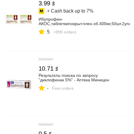
3.99
$
+ Cash back up to
7%
Ибупрофен-
АКОС,таблеткипокрыт.плен.об.400мг,50шт.2упак
5
+999 orders
minicen
10.71
$
Результаты поиска по запросу
"диклофенак 5%" - Аптека Миницен
-
Few orders
minicen
0.5