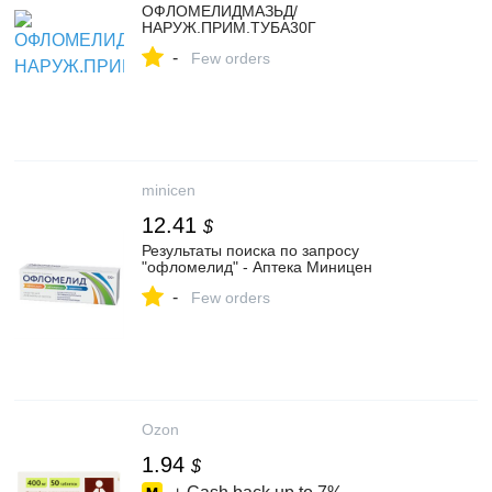
ОФЛОМЕЛИДМАЗЬД/
НАРУЖ.ПРИМ.ТУБА30Г
-
Few orders
minicen
12.41
$
Результаты поиска по запросу
"офломелид" - Аптека Миницен
-
Few orders
Ozon
1.94
$