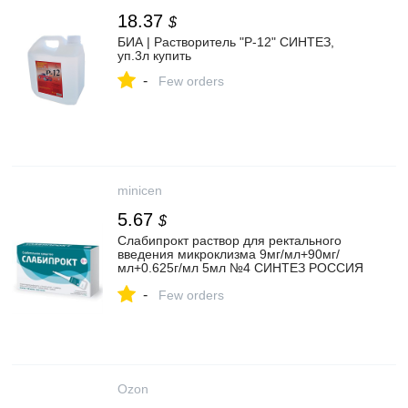
18.37
$
БИА | Растворитель "Р-12" СИНТЕЗ,
уп.3л купить
-
Few orders
minicen
5.67
$
Слабипрокт раствор для ректального
введения микроклизма 9мг/мл+90мг/
мл+0.625г/мл 5мл №4 СИНТЕЗ РОССИЯ
купить, цена в аптеке Миницен,
-
инструкция по применению - Аптека
Few orders
Миницен
Ozon