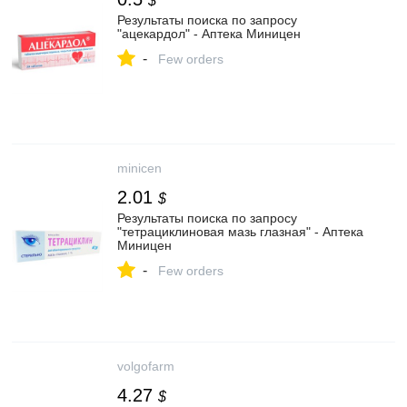
$
Результаты поиска по запросу
"ацекардол" - Аптека Миницен
-
Few orders
minicen
2.01
$
Результаты поиска по запросу
"тетрациклиновая мазь глазная" - Аптека
Миницен
-
Few orders
volgofarm
4.27
$