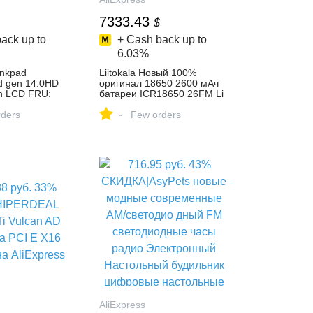
7333.43
$
ack up to
+ Cash back up to
6.03%
inkpad
Liitokala Новый 100%
d gen 14.0HD
оригинал 18650 2600 мАч
h LCD FRU:
батареи ICR18650 26FM Li
4932 04X5023
ion 3,7 В перезаряжаемый
-
1585 00JT202
ders
аккумулятор + DIY
Few orders
4046 04X3928-
никелевый лист купить на
D Screen from
AliExpress
ffice on
m | Alibaba
AliExpress