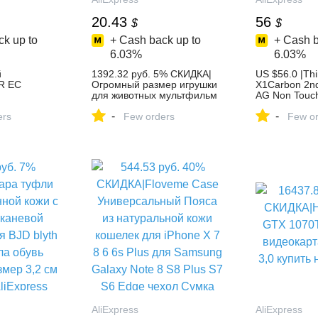
20.43
56
$
$
k up to
+ Cash back up to
+ Cash b
6.03%
6.03%
й
1392.32 руб. 5% СКИДКА|
US $56.0 |Th
R ЕС
Огромный размер игрушки
X1Carbon 2n
для животных мультфильм
AG Non Touc
я
Розовая Свинья Плюшевые
04X5914 04X
-
-
 США в ЕС
ers
игрушки жирная свинья
Few orders
04X0394 04Y
Few or
й адаптер
подушка мягкая подушка
04X3927 04X
 штекер
рука грелка китайский
in Laptop LC
и для
зодиакальный знак кабана
Computer & O
ойства
кукла для детей девочка
Aliexpress.co
а AliExpress
купить на AliExpress
Group
AliExpress
AliExpress