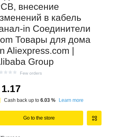
CB, внесение
зменений в кабель
анал-in Соединители
rom Товары для дома
n Aliexpress.com |
libaba Group
Few orders
1.17
Cash back up to
6.03
%
Learn more
Go to the store