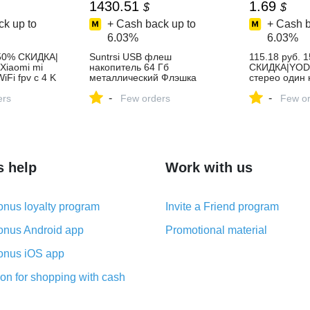
1430.51
1.69
$
$
k up to
+ Cash back up to
+ Cash b
6.03%
6.03%
 50% СКИДКА|
Suntrsi USB флеш
115.18 руб. 
Xiaomi mi
накопитель 64 Гб
СКИДКА|YOD
Fi fpv с 4 K
металлический Флэшка
стерео один
амера 3
высокоскоростная USB
гарнитура Bl
-
-
гоночный
ers
Флешка 32 Гб ручка
Few orders
смартфонов 
Few or
ter RTF с
накопитель реальная
наушники С 
упить на
емкость 16 Гб USB флеш
для громкой 
накопитель Бесплатная
на AliExpress
доставка купить в магазине
Suntrsi Official
Store на AliExpress
s help
Work with us
nus loyalty program
Invite a Friend program
nus Android app
Promotional material
nus iOS app
on for shopping with cash