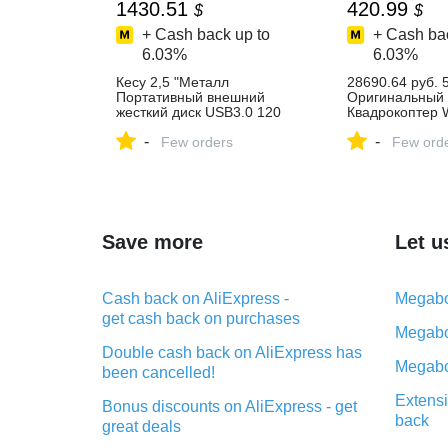
1430.51
420.99
$
$
+ Cash back up to
+ Cash bac
6.03%
6.03%
Кесу 2,5 "Металл
28690.64 руб.
Портативный внешний
Оригинальный 
жесткий диск USB3.0 120
Квадрокоптер Wi
ГБ 160 ГБ 250 ГБ 320 ГБ
30fps 1080 P К
-
-
500 ГБ 1 ТБ 2 ТБ HDD
Few orders
осное gps RC 
Few ord
External HD Жесткий диск 5
Drone Quadcop
цветов купить на AliExpress
транс mi ель к
AliExpress
Save more
Let u
Cash back on AliExpress -
Megabo
get cash back on purchases
Megabo
Double cash back on AliExpress has
Megabo
been cancelled!
Extensi
Bonus discounts on AliExpress - get
back
great deals