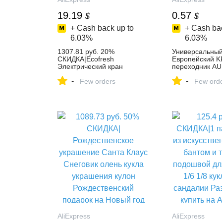
19.19
0.57
$
$
+ Cash back up to
+ Cash bac
6.03%
6.03%
1307.81 руб. 20%
Универсальны
СКИДКА|Ecofresh
Европейский K
Электрический кран
переходник AU
Мгновенное
Великобритани
-
-
ВОДОНАГРЕВАТЕЛЬ кран
Few orders
Американский
Few ord
нагреватель холодной
ЕВРО дорожны
отопление кран Tankless
Электрический
проточный
питания розетк
водонагреватель купить на
зарядного устр
AliExpress
Выход купить н
AliExpress
AliExpress