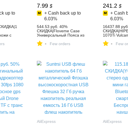
7.99
241.2
$
$
k up to
+ Cash back up to
+ Cash b
6.03%
6.03%
 СКИДКА|1
544.53 руб. 40%
16437.88 руб
СКИДКА|Floveme Case
СКИДКА|HIP
кожи с
Универсальный Пояса из
1070Ti Vulca
вой
натуральной кожи кошелек
видеокарта P
-
-
JD blyth 1/6
ers
для iPhone X 7 8 6 6s Plus
Few orders
купить на Ali
Few or
ь сандалии
для Samsung Galaxy Note 8
купить на
S8 Plus S7 S6 Edge чехол
Сумка чехол на айфон 7 6s
6 8 Plus 10 купить на
AliExpress
AliExpress
AliExpress