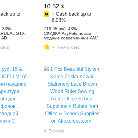
10.52
$
ack up to
+ Cash back up to
6.03%
. 33%
716.95 руб. 43%
ERDEAL GTX
СКИДКА|AsyPets новые
n AD
модные современные AM/
CI E X16 3,0
светодио дный FM
-
Express
ders
светодиодные часы радио
Few orders
Электронный Настольный
будильник цифровые
настольные часы функция
повтора 25 купить на
AliExpress
AliExpress