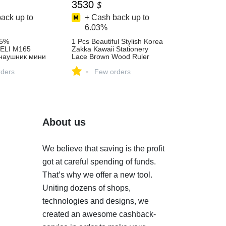
3530
$
ack up to
+ Cash back up to
6.03%
15%
1 Pcs Beautiful Stylish Korea
ELI M165
Zakka Kawaii Stationery
 наушник мини
Lace Brown Wood Ruler
uetooth для
Sewing Ruler Office School
-
Беспроводной
ders
Supplies-in Rulers from
Few orders
микрофоном
Office & School Supplies on
связи купить
Aliexpress.com | Alibaba
Group
About us
We believe that saving is the profit
got at careful spending of funds.
That’s why we offer a new tool.
Uniting dozens of shops,
technologies and designs, we
created an awesome cashback-