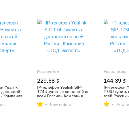
Ростелеком
Ростелеком
229.68
144.39
$
$
н Yealink
IP-телефон Yealink SIP-
IP-телефон Ye
 доставкой
T74U купить с доставкой по
T73U купить 
 - Компания
всей России - Компания
всей России 
«ТСД Эксперт»
«ТСД Экспер
-
-
ers
Few orders
Few or