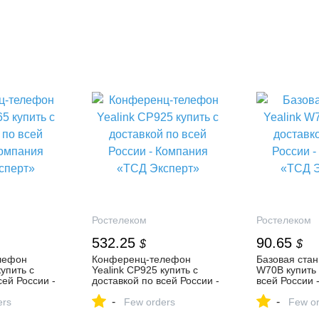
Ростелеком
Ростелеком
532.25
90.65
$
$
лефон
Конференц-телефон
Базовая стан
купить с
Yealink CP925 купить с
W70B купить 
сей России -
доставкой по всей России -
всей России 
 Эксперт»
Компания «ТСД Эксперт»
«ТСД Экспер
-
-
ers
Few orders
Few or