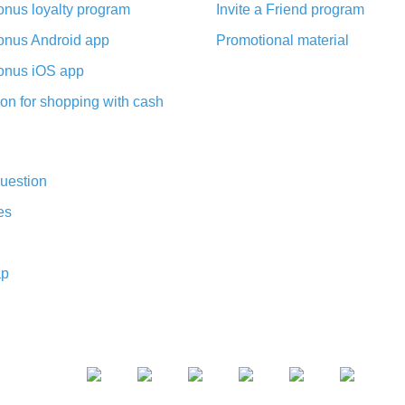
nus loyalty program
Invite a Friend program
nus Android app
Promotional material
nus iOS app
on for shopping with cash
uestion
es
ap