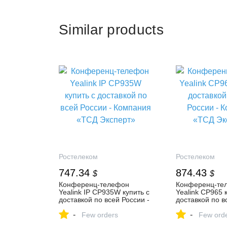
Similar products
Ростелеком
Ростелеком
747.34
874.43
$
$
Конференц-телефон
Конференц-те
Yealink IP CP935W купить с
Yealink CP965 
доставкой по всей России -
доставкой по в
Компания «ТСД Эксперт»
Компания «ТСД
-
-
Few orders
Few ord