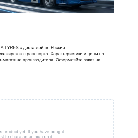
A TYRES c доставкой по России.
сажирского транспорта. Характеристики и цены на
т-магазина производителя. Оформляйте заказ на
is product yet. If you have bought
rst to share an opinion on it!