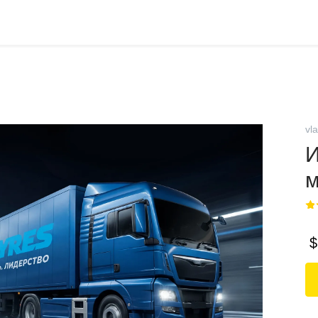
vl
И
$