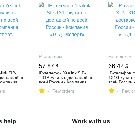
Ростелеком
Ростелеком
57.87
66.42
$
$
link SIP-
IP-телефон Yealink SIP-
IP-телефон Ye
доставкой по
T31P купить с доставкой по
T31G купить 
Компания
всей России - Компания
всей России 
«ТСД Эксперт»
«ТСД Экспер
-
-
ers
Few orders
Few or
s help
Work with us