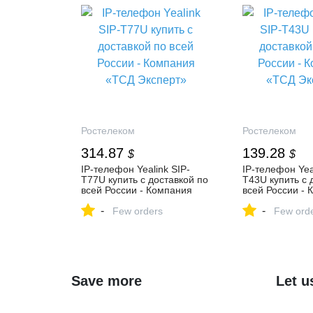
Ростелеком
Ростелеком
314.87
139.28
$
$
IP-телефон Yealink SIP-
IP-телефон Yea
T77U купить с доставкой по
T43U купить с 
всей России - Компания
всей России - 
«ТСД Эксперт»
«ТСД Эксперт»
-
-
Few orders
Few ord
Save more
Let u