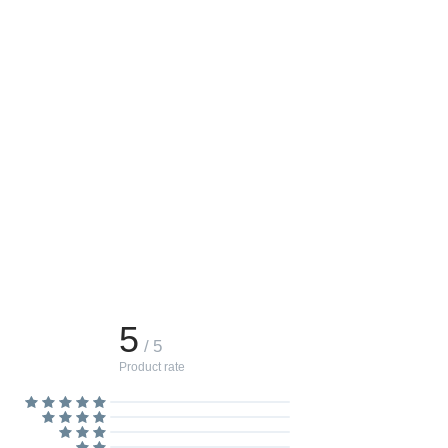
5
/ 5
Product rate