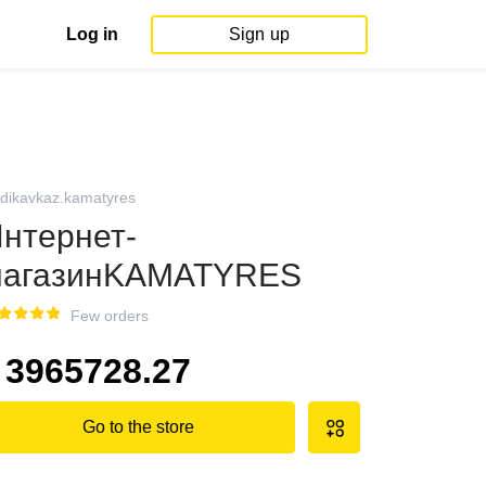
Log in
Sign up
adikavkaz.kamatyres
нтернет-
магазинKAMATYRES
Few orders
3965728.27
Go to the store