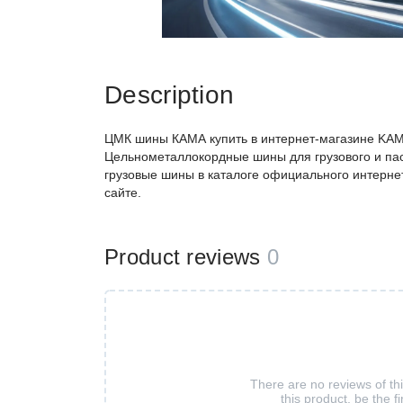
Description
ЦМК шины КАМА купить в интернет-магазине KAM
Цельнометаллокордные шины для грузового и пас
грузовые шины в каталоге официального интерне
сайте.
Product reviews
0
There are no reviews of th
this product, be the fi