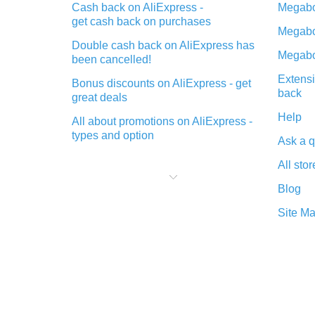
Cash back on AliExpress -
Megabo
get cash back on purchases
Megabo
Double cash back on AliExpress has
Megabo
been cancelled!
Extensi
Bonus discounts on AliExpress - get
back
great deals
Help
All about promotions on AliExpress -
types and option
Ask a q
What is cash back when making
All stor
purchases on AliExpress - short and
sweet
Blog
The best place to download cash
Site M
back for AliExpress and how to
install it
What is the AliExpress cash back
plugin and what are its advantages
Cash back from the AliExpress