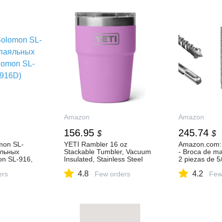
ьная
Amazon
Amazon
156.95
245.74
$
$
mon SL-
YETI Rambler 16 oz
Amazon.com:
яльных
Stackable Tumbler, Vacuum
- Broca de mart
on SL-916,
Insulated, Stainless Steel
2 piezas de 5
with MagSlider Lid |
pulgadas, kit
4.8
4.2
ers
Stackable
Few orders
hormigón de t
Few
material de c
rosca adecua
hormigón, ladr
de : Herramie
del Hogar