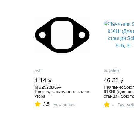
России. Мебел
фурнитура.
avto
payalniki
1.14
46.38
$
$
MG2523BGA-
Паяльник Solo
Прокладкавыпускногоколле
916NI (Для па
ктора
станций Solom
SL-916D)
3.5
Few orders
-
Few ord