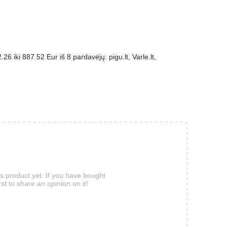
 iki 887.52 Eur iš 8 pardavėjų: pigu.lt, Varle.lt,
is product yet. If you have bought
rst to share an opinion on it!