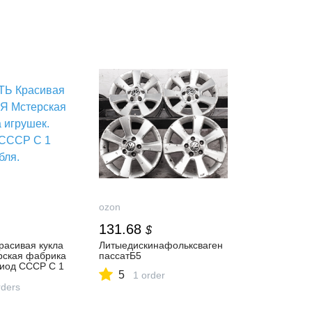
ozon
131.68
$
асивая кукла
Литыедискинафольксваген
рская фабрика
пассатБ5
риод СССР С 1
5
1 order
ders