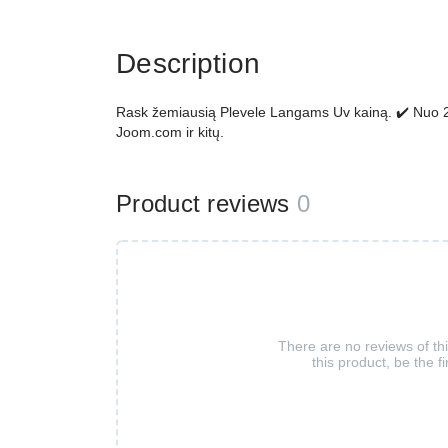
Description
Rask žemiausią Plevele Langams Uv kainą. ✔️ Nuo 2.26
Joom.com ir kitų.
Product reviews
0
There are no reviews of th
this product, be the fi