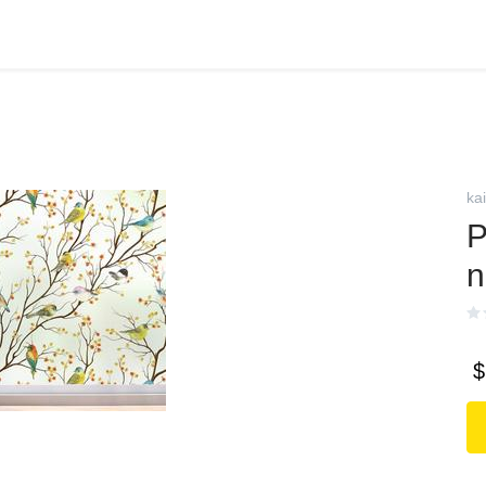
ka
P
n
$