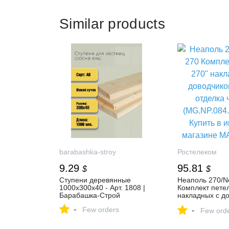
Similar products
barabashka-stroy
Ростелеком
9.29
95.81
$
$
Ступени деревянные
Неаполь 270/N
1000x300x40 - Арт. 1808 |
Комплект петел
Барабашка-Строй
накладных с до
шт.), отделка ч
-
Few orders
-
(MG.NP.084.HG
Few ord
Купить в интер
MAKMART в Мо