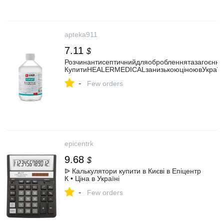
apteka911
7.11
$
Розчинантисептичнийдляобробленнятазагоєння
КупитиHEALERMEDICALзанизькоюціноювУкраїні
-
Few orders
epicentrk
9.68
$
ᐉ Калькулятори купити в Києві в Епіцентр
К • Ціна в Україні
-
Few orders