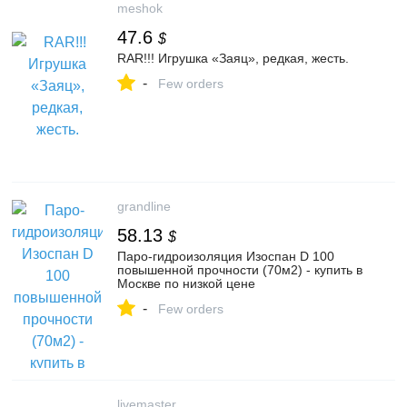
meshok
47.6
$
RAR!!! Игрушка «Заяц», редкая, жесть.
-
Few orders
grandline
58.13
$
Паро-гидроизоляция Изоспан D 100
повышенной прочности (70м2) - купить в
Москве по низкой цене
-
Few orders
livemaster