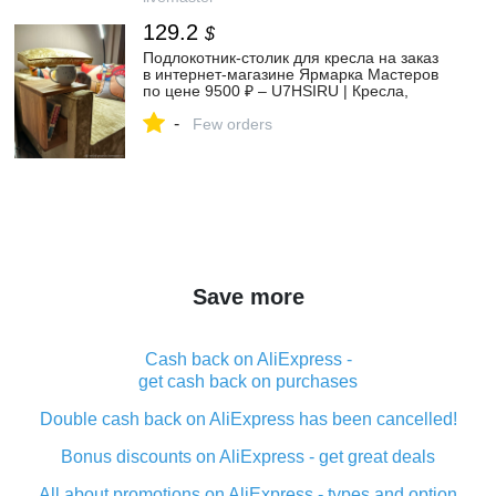
129.2
$
Подлокотник-столик для кресла на заказ
в интернет-магазине Ярмарка Мастеров
по цене 9500 ₽ – U7HSIRU | Кресла,
Тула - доставка по России
-
Few orders
Save more
Cash back on AliExpress -
get cash back on purchases
Double cash back on AliExpress has been cancelled!
Bonus discounts on AliExpress - get great deals
All about promotions on AliExpress - types and option