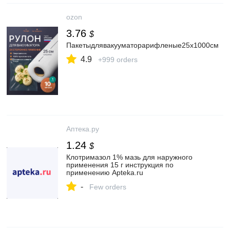
ozon
3.76
$
Пакетыдлявакууматорарифленые25х1000см
4.9
+999 orders
Аптека.ру
1.24
$
Клотримазол 1% мазь для наружного
применения 15 г инструкция по
применению Apteka.ru
-
Few orders