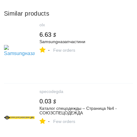
Similar products
olx
6.63
$
Samsungназапчастини
-
Few orders
specodegda
0.03
$
Каталог спецодежды – Страница №4 -
СОЮЗСПЕЦОДЕЖДА
-
Few orders