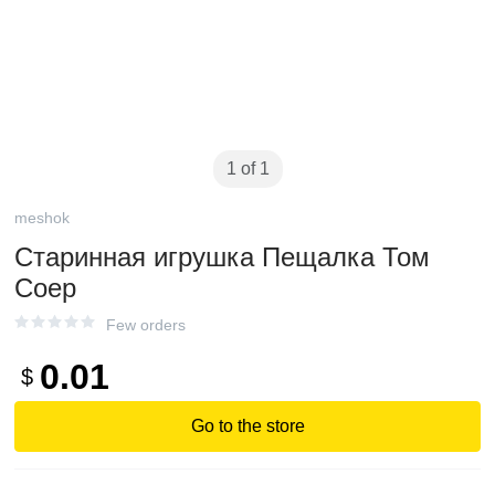
1 of 1
meshok
Старинная игрушка Пещалка Том
Соер
Few orders
0.01
$
Go to the store