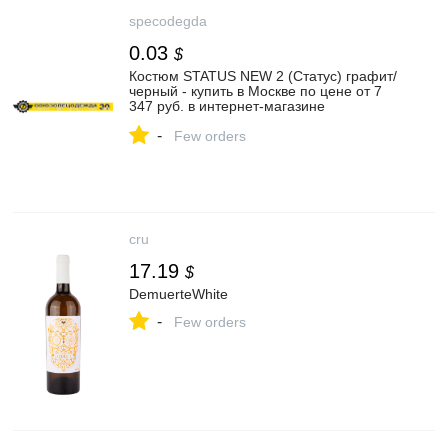
specodegda
0.03
$
Костюм STATUS NEW 2 (Статус) графит/
черный - купить в Москве по цене от 7
347 руб. в интернет-магазине
«Союзспецодежда»
-
Few orders
cru
17.19
$
DemuerteWhite
-
Few orders