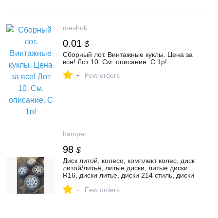
meshok
0.01
$
Сборный лот. Винтажные куклы. Цена за
все! Лот 10. См. описание. С 1р!
-
Few orders
bamper
98
$
Диск литой, колесо, комплект колес, диск
литой/литьё, литые диски, литые диски
R16, диски литье, диски 214 стиль, диски
стиль, литые (легкосплавные) диски,
-
разборный диск литой, кованные диски,
Few orders
комплект оригинальных разношироких,
литьё 5x114.3, комплект литых дисков
4x100, диск литой 4x100, колесные