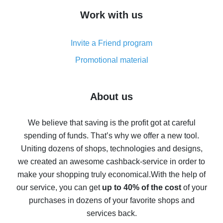
How to get cash back on AliExpress - overview of
Work with us
simple methods
Cash back on AliExpress - customer reviews
Invite a Friend program
8% cash back on AliExpress - saving real money is a
real thing
Promotional material
7% cash back on AliExpress - save on purchases
Five ways to get the most cash back on AliExpress
About us
How to get back on AliExpress - easy ways to get cash
back
We believe that saving is the profit got at careful
spending of funds. That’s why we offer a new tool.
10% cash back on AliExpress - the impossible is
possible
Uniting dozens of shops, technologies and designs,
we created an awesome cashback-service in order to
The best cash back on AliExpress - how to find it
make your shopping truly economical.
With the help of
The best cash back service for AliExpress - let's
our service, you can get
up to 40% of the cost
of your
compare offers
purchases in dozens of your favorite shops and
services back.