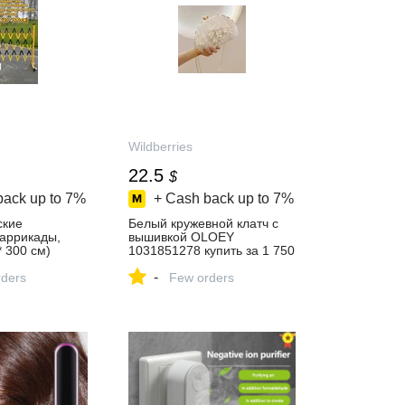
Wildberries
22.5
$
back up to
7%
+ Cash back up to
7%
ские
Белый кружевной клатч с
аррикады,
вышивкой OLOEY
* 300 см)
1031851278 купить за 1 750
0758 купить
₽ в интернет‑магазине
-
ders
Wildberries
Few orders
газине