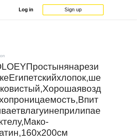
Log in
Sign up
on
LOEYПростынянарези
кеЕгипетскийхлопок,ше
ковистый,Хорошаявозд
хопроницаемость,Впит
ваетвлагуинеприлипае
ктелу,Мако-
атин,160x200см