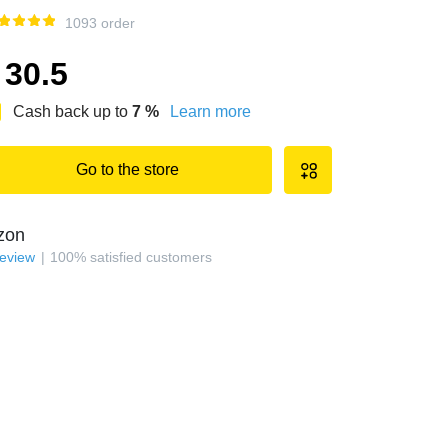
1093 order
30.5
Cash back up to
7
%
Learn more
Go to the store
zon
review
100
%
satisfied customers