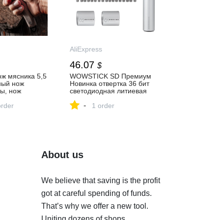
AliExpress
46.07
$
ж мясника 5,5
WOWSTICK SD Премиум
ный нож
Новинка отвертка 36 бит
ы, нож
светодиодная литиевая
ф повара,
батарея перезаряжаемая
-
 из
order
Магнитная всасывающая с
1 order
 стали, нож
одной кнопкой дизайн
бы|Кухонные
набор инструментов
кспресс
«сделай сам»|
Электрические отвертки| |
АлиЭкспресс
About us
We believe that saving is the profit
got at careful spending of funds.
That’s why we offer a new tool.
Uniting dozens of shops,