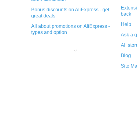
Extensi
Bonus discounts on AliExpress - get
back
great deals
Help
All about promotions on AliExpress -
types and option
Ask a q
What is cash back when making
All stor
purchases on AliExpress - short and
sweet
Blog
The best place to download cash
Site M
back for AliExpress and how to
install it
What is the AliExpress cash back
plugin and what are its advantages
Cash back from the AliExpress
mobile app - advantages of the
plugin
Double cash back on AliExpress has
been cancelled!