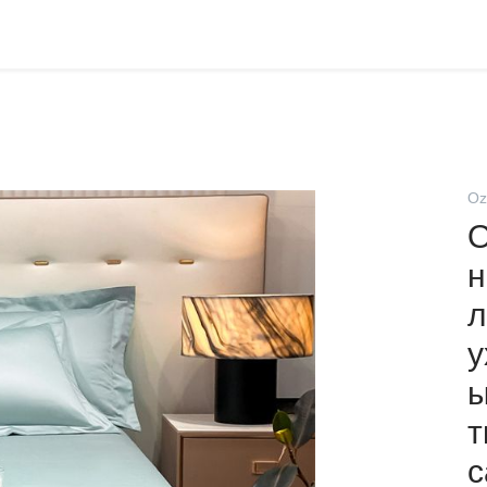
Oz
O
н
л
у
ы
т
с