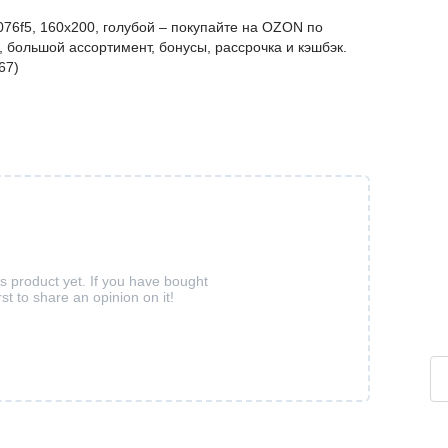
6f5, 160x200, голубой – покупайте на OZON по
 большой ассортимент, бонусы, рассрочка и кэшбэк.
67)
is product yet. If you have bought
rst to share an opinion on it!