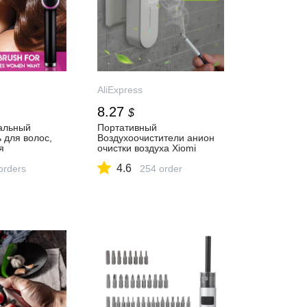
AliExpress
8.27
$
альный
Портативный
 для волос,
Воздухоочистители анион
я
очистки воздуха Xiomi
я щетка для
освежитель воздуха,
4.6
с, расческа
orders
ионизатор очиститель пыли
254 order
ыпрямители,
сигареты устройство для
вивки волос,
удаления дыма освежитель
волос,
воздуха для туалета