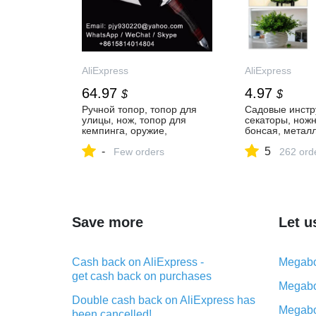
AliExpress
AliExpress
64.97
4.97
$
$
Ручной топор, топор для
Садовые инстр
улицы, нож, топор для
секаторы, нож
кемпинга, оружие,
бонсая, метал
армированный топор,
ножницы для с
-
5
полевой инструмент|Топор|
Few orders
инструмент для
262 ord
| АлиЭкспресс
ручной резак д
винограда, фру
собирания сор
домашние горш
Инструменты дл
АлиЭкспресс
Save more
Let u
Cash back on AliExpress -
Megabo
get cash back on purchases
Megabo
Double cash back on AliExpress has
Megabo
been cancelled!