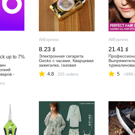
AliExpress
AliExpress
8.23
21.41
$
$
Электронная сигарета
Профессион
ck up to
7%
Gecko с часами, Кварцевая
Выпрямитель
зин
зажигалка, газовая
турмалинова
ирокий
компактная Бутановая
керамическа
4.8
5
варов -
струйная зажигалка,
255 orders
завивки воло
+999 
день!
сигарета, прямая
для волос, в
ers
Зажигалка для огня,
щипцы для за
подарок для мужчин|
стайлер для 
Спички| | АлиЭкспресс
инструмент