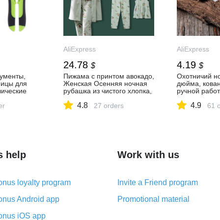
AliExpress
AliExpress
24.78
4.19
$
$
ументы,
Пижама с принтом авокадо,
Охотничий но
ницы для
Женская Осенняя ночная
дюйма, кова
лические
рубашка из чистого хлопка,
ручной работ
адоводства,
Женский хлопковый
сербский ше
4.8
4.9
 обрезки,
er
домашний костюм тройка
27 orders
кухонный нож
61 
ля
на бретельках, халат с
нержавеющей
ктов,
нагрудной подушкой|
мясника, ры
няков,
Комплекты пижам| |
ножи| | АлиЭ
ки|
АлиЭкспресс
я обрезки| |
s help
Work with us
nus loyalty program
Invite a Friend program
nus Android app
Promotional material
nus iOS app