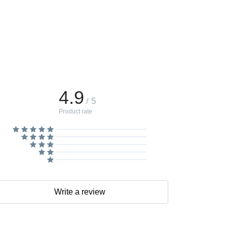
4.9
/ 5
Product rate
Write a review