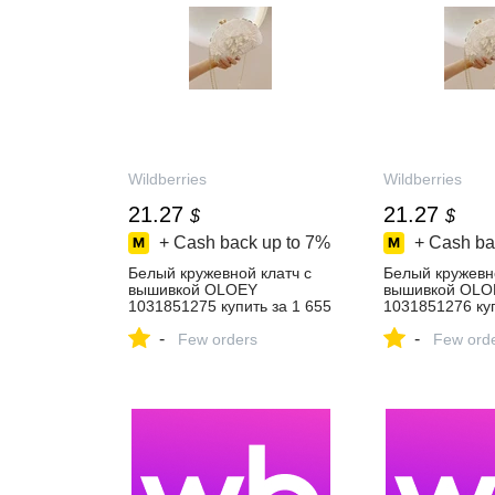
Wildberries
Wildberries
21.27
21.27
$
$
+ Cash back up to
7%
+ Cash ba
Белый кружевной клатч с
Белый кружевно
вышивкой OLOEY
вышивкой OLO
1031851275 купить за 1 655
1031851276 куп
₽ в интернет‑магазине
₽ в интернет‑м
-
-
Wildberries
Few orders
Wildberries
Few ord