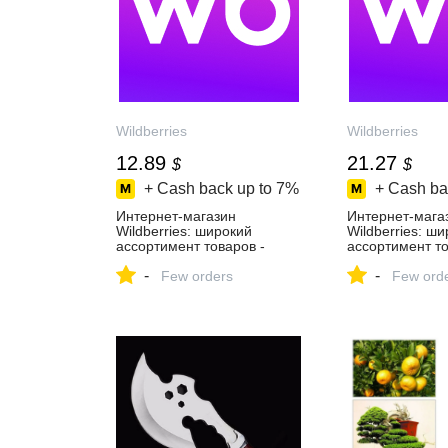
Wildberries
Wildberries
12.89
21.27
$
$
+ Cash back up to
7%
+ Cash ba
Интернет‑магазин
Интернет‑мага
Wildberries: широкий
Wildberries: ш
ассортимент товаров -
ассортимент то
скидки каждый день!
скидки каждый 
-
-
Few orders
Few ord