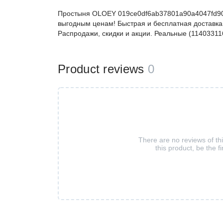
Простыня OLOEY 019ce0df6ab37801a90a4047fd907
выгодным ценам! Быстрая и бесплатная доставка,
Распродажи, скидки и акции. Реальные (11403311
Product reviews
0
There are no reviews of th
this product, be the fi