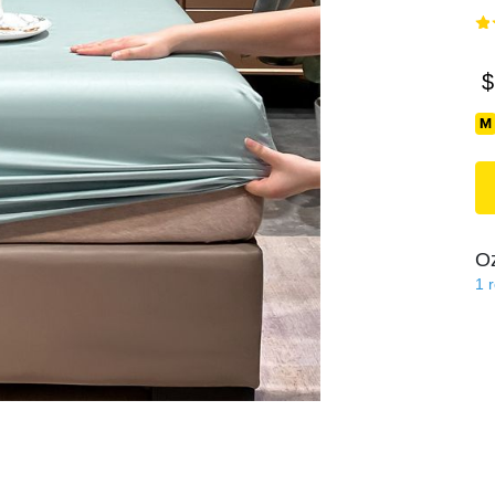
$
O
1