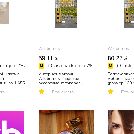
Wildberries
Wildberries
59.11
80.27
$
$
ck up to
7%
+ Cash back up to
7%
+ Cash 
й клатч с
Интернет‑магазин
Телескопиче
EY
Wildberries: широкий
мобильные б
ить за 1 655
ассортимент товаров -
(размер 120 
агазине
скидки каждый день!
OLOEY 51840
-
-
ers
Few orders
за 4 365 ₽ в
Few or
интернет‑ма
Wildberries