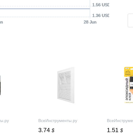
1.56 USD
1.36 USD
un
28 Jun
ы.ру
ВсеИнструменты.ру
ВсеИнструме
3.74
1.51
$
$