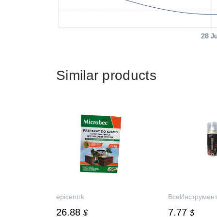
28 J
Similar products
epicentrk
ВсеИнструмент
26.88
7.77
$
$