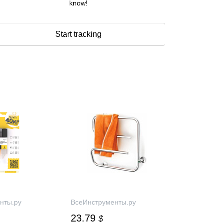
know!
Start tracking
нты.ру
ВсеИнструменты.ру
23.79
$