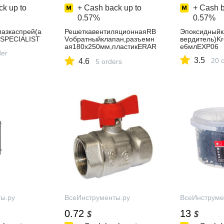
k up to
+ Cash back up to
+ Cash b
0.57%
0.57%
азкаспрей(а
РешеткавентиляционнаяRB
Эпоксидныйк
0SPECIALIST
Vобратныйклапан,разъемн
вердитель)Kr
ая180x250мм,пластикERAR
е6млEXP06
der
1825BV
3.5
20 
4.6
5 orders
ы.ру
ВсеИнструменты.ру
ВсеИнструме
0.72
13
$
$