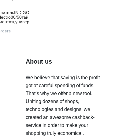
шительINDIGO
lectro80/50тай
монтаж,универ
лючениеR/LLС
0BRRt
orders
About us
We believe that saving is the profit
got at careful spending of funds.
That’s why we offer a new tool.
Uniting dozens of shops,
technologies and designs, we
created an awesome cashback-
service in order to make your
shopping truly economical.