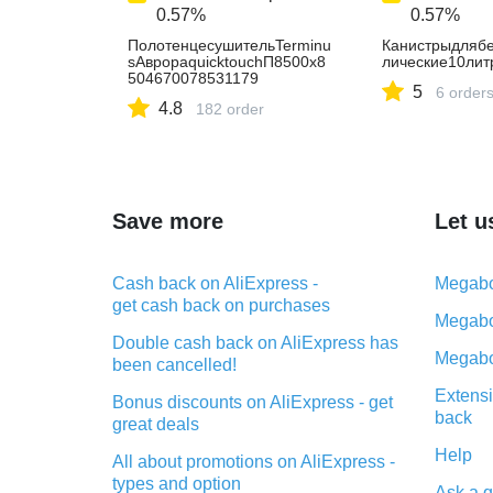
0.57%
0.57%
ПолотенцесушительTerminu
Канистрыдляб
sАврораquicktouchП8500x8
лические10лит
504670078531179
5
6 order
4.8
182 order
Save more
Let u
Cash back on AliExpress -
Megabo
get cash back on purchases
Megabo
Double cash back on AliExpress has
Megabo
been cancelled!
Extensi
Bonus discounts on AliExpress - get
back
great deals
Help
All about promotions on AliExpress -
types and option
Ask a q