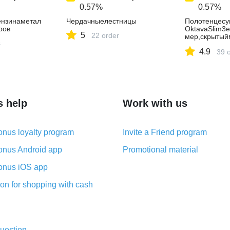
0.57%
0.57%
ензинаметал
Чердачныелестницы
Полотенцесу
ров
OktavaSlim3e
5
22 order
мер,скрытый
s
сальноеподк
4.9
LOKS3E80-5
39 
s help
Work with us
nus loyalty program
Invite a Friend program
nus Android app
Promotional material
nus iOS app
on for shopping with cash
uestion