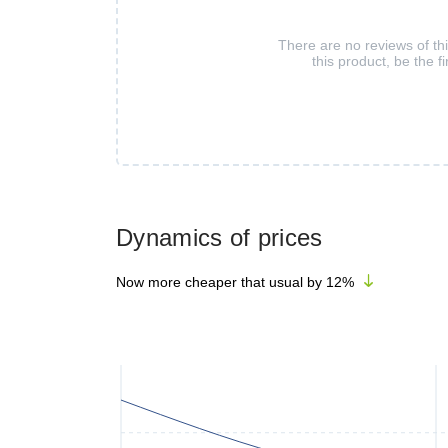
There are no reviews of th
this product, be the fi
Dynamics of prices
Now more cheaper that usual by
12
%