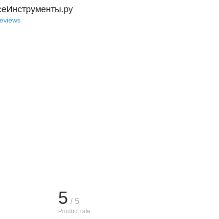
сеИнструменты.ру
reviews
5
/ 5
Product rate