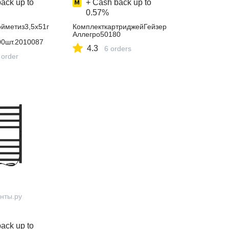
ack up to
+ Cash back up to
0.57%
йметиз3,5х51г
КомплекткартриджейГейзер
Аллегро50180
00шт.2010087
4.3
6 orders
 order
нты.ру
ack up to