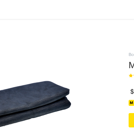
Вс
М
$