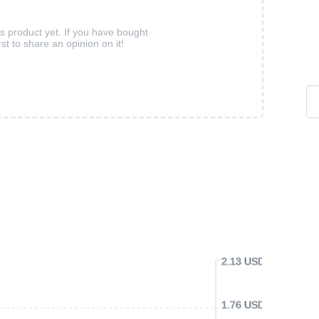
is product yet. If you have bought
rst to share an opinion on it!
2.13 USD
1.76 USD