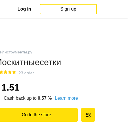
Log in
Sign up
еИнструменты.ру
оскитныесетки
23 order
1.51
Cash back up to
0.57
%
Learn more
Go to the store