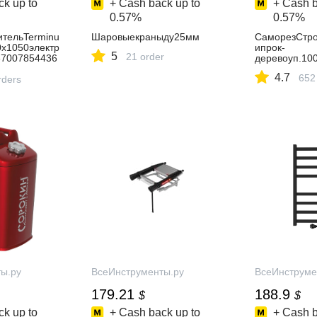
k up to
+ Cash back up to
+ Cash b
0.57%
0.57%
тельTerminu
Шаровыекраныду25мм
СаморезСтро
x1050электр
ипрок-
5
21 order
467007854436
деревоуп.10
4.7
652
rders
ы.ру
ВсеИнструменты.ру
ВсеИнструме
179.21
188.9
$
$
k up to
+ Cash back up to
+ Cash b