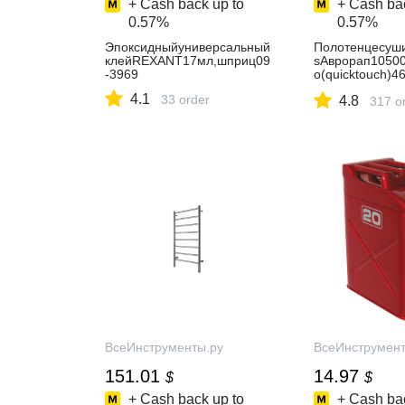
+ Cash back up to
+ Cash bac
0.57%
0.57%
Эпоксидныйуниверсальный
Полотенцесуши
клейREXANT17мл,шприц09
sАврорап10500
-3969
о(quicktouch)
0
4.1
33 order
4.8
317 o
ВсеИнструменты.ру
ВсеИнструмент
151.01
14.97
$
$
+ Cash back up to
+ Cash bac