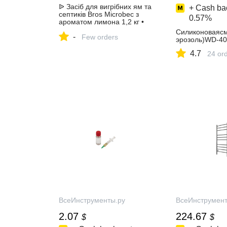
ᐉ Засіб для вигрібних ям та
+ Cash bac
септиків Bros Microbec з
0.57%
ароматом лимона 1,2 кг •
Краща ціна в Києві, Україні •
Силиконоваясм
-
Купити в Епіцентр
Few orders
эрозоль)WD-4
4.7
24 or
ВсеИнструменты.ру
ВсеИнструмент
2.07
224.67
$
$