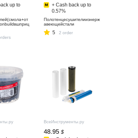
ack up to
+ Cash back up to
0.57%
лей(смола+от
Полотенцесушителиизнерж
onbuildвшприц
авеющейстали
5
2 order
orders
нты.ру
ВсеИнструменты.ру
48.95
$