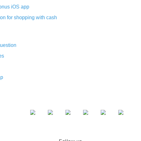
nus iOS app
on for shopping with cash
uestion
es
ap