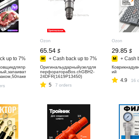
Ozon
Ozon
65.54
29.85
$
$
ck up to
7%
+ Cash back up to
7%
+ Cash 
ковщикдляпр
Оригинальударныйузелдля
Коврикнадув
ный,запаиват
перфоратораBos.chGBH2-
ий
заком,50паке
24DFR(1619P13450)
4.9
16 
5
7 orders
ers