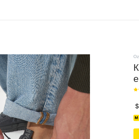
Oz
К
е
$