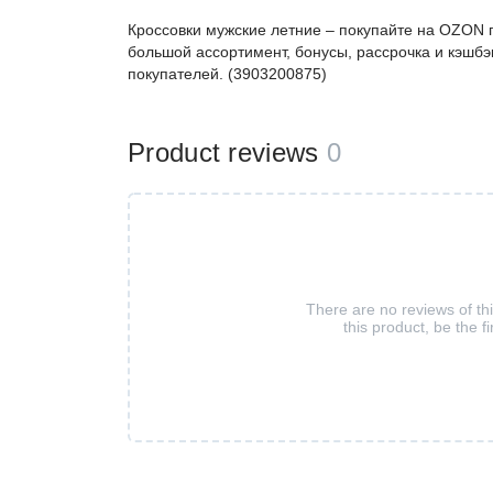
Кроссовки мужские летние – покупайте на OZON 
большой ассортимент, бонусы, рассрочка и кэшбэ
покупателей. (3903200875)
Product reviews
0
There are no reviews of th
this product, be the fi