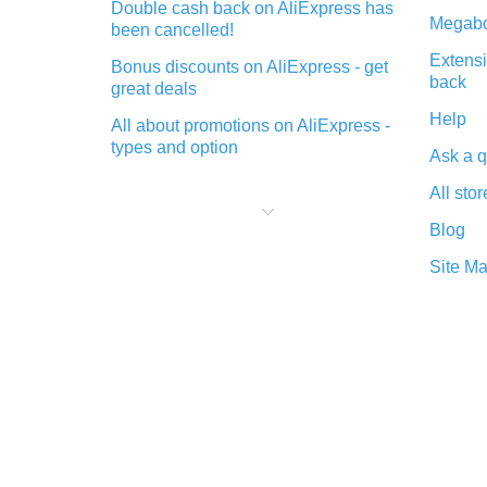
Double cash back on AliExpress has
Megabo
been cancelled!
Extensi
Bonus discounts on AliExpress - get
back
great deals
Help
All about promotions on AliExpress -
types and option
Ask a q
What is cash back when making
All stor
purchases on AliExpress - short and
sweet
Blog
The best place to download cash
Site M
back for AliExpress and how to
install it
What is the AliExpress cash back
plugin and what are its advantages
Cash back from the AliExpress
mobile app - advantages of the
plugin
Double cash back on AliExpress has