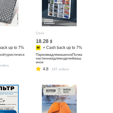
Ozon
18.28
$
back up to
7%
+ Cash back up to
7%
нойтуристическ
ПарковкадлямашинокПолка
настеннаядлямоделеймаш
инок
orders
4.8
187 orders