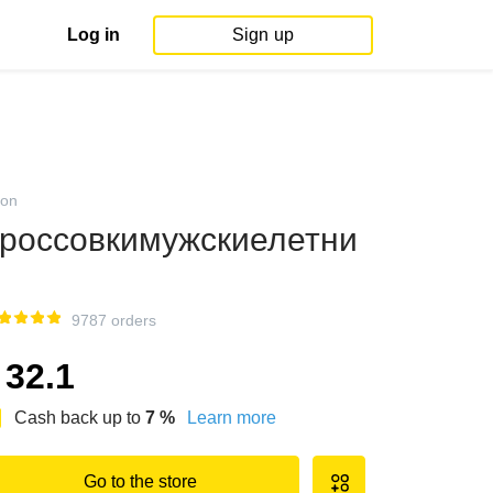
Log in
Sign up
on
россовкимужскиелетни
9787 orders
32.1
Cash back up to
7
%
Learn more
Go to the store