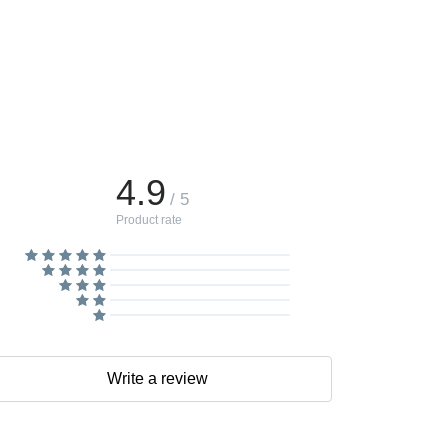
4.9
/ 5
Product rate
Write a review