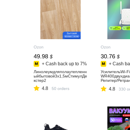
Ozon
Ozon
49.98
30.76
$
$
+ Cash back up to
7%
+ Cash ba
Линолеумдляполаутепленн
УсилительWi-F
ыйбытовой3х1,5мСтимулДе
WR400двухдиа
кстер2
Репитер/Ретра
Повторительбе
4.8
50 orders
4.8
сигнала
330 o