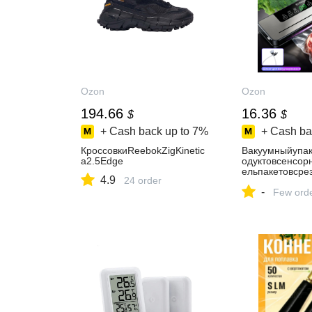
Ozon
Ozon
194.66
16.36
$
$
+ Cash back up to
7%
+ Cash ba
КроссовкиReebokZigKinetic
Вакуумныйупа
a2.5Edge
одуктовсенсор
ельпакетовсре
4.9
24 order
товвкомплекте
-
Few ord