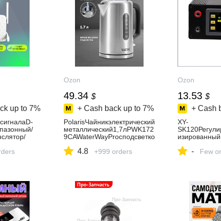
Ozon
Ozon
49.34
13.53
$
$
ck up to
7%
+ Cash back up to
7%
+ Cash 
iсигналаD-
PolarisЧайникэлектрический
XY-
пазонный/
металлический1,7лPWK172
SK120Регули
нслятор/
9CAWaterWayProсподсветко
изированный
спроводного
йиверхнимзаливом,серебр
юCNC-
4.8
-
rders
истый
+999 orders
модульповы
Few or
понижающего
еляпостоянн