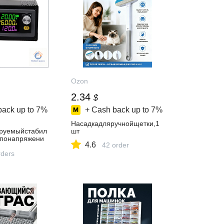
Ozon
2.34
$
back up to
7%
+ Cash back up to
7%
Насадкадляручнойщетки,1
руемыйстабил
шт
понапряжени
4.6
42 order
шающего/
ders
преобразоват
оготокадля