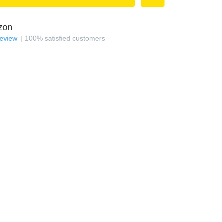
zon
review
100
%
satisfied customers