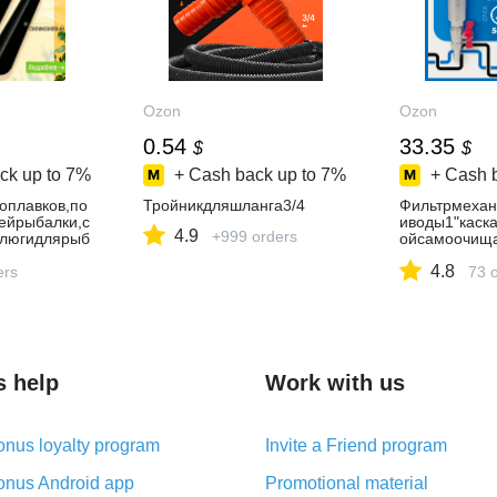
Ozon
Ozon
0.54
33.35
$
$
ck up to
7%
+ Cash back up to
7%
+ Cash 
оплавков,по
Тройникдляшланга3/4
Фильтрмехан
ейрыбалки,с
иводы1"каск
4.9
+999 orders
тлюгидлярыб
ойсамоочищ
5.5mm,50шт.
LINK
4.8
ers
73 
s help
Work with us
nus loyalty program
Invite a Friend program
nus Android app
Promotional material