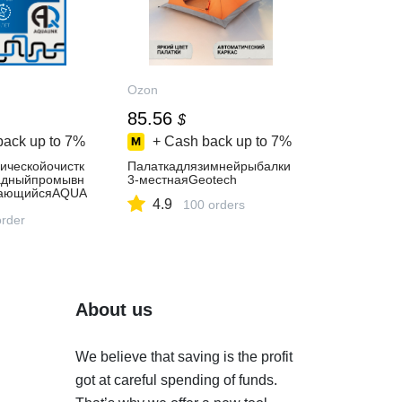
Ozon
85.56
$
back up to
7%
+ Cash back up to
7%
ическойочистк
Палаткадлязимнейрыбалки
адныйпромывн
3-местнаяGeotech
ающийсяAQUA
4.9
100 orders
order
About us
We believe that saving is the profit
got at careful spending of funds.