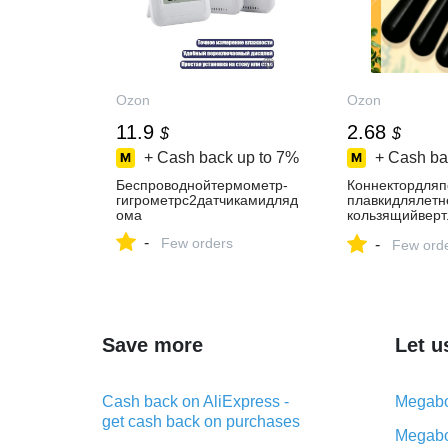
Ozon
Ozon
11.9
2.68
$
$
+ Cash back up to
7%
+ Cash ba
Беспроводнойтермометр-
Коннектордляп
гигрометрс2датчикамидляд
плавкидлялетн
ома
кользящийвер
алки,черный,1
-
Few orders
-
Few ord
Save more
Let u
Cash back on AliExpress -
Megabo
get cash back on purchases
Megabo