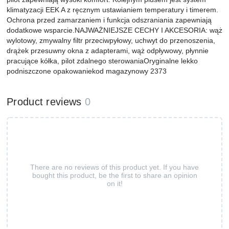
klimatyzacji EEK A z ręcznym ustawianiem temperatury i timerem.
Ochrona przed zamarzaniem i funkcja odszraniania zapewniają
dodatkowe wsparcie.NAJWAŻNIEJSZE CECHY I AKCESORIA: wąż
wylotowy, zmywalny filtr przeciwpyłowy, uchwyt do przenoszenia,
drążek przesuwny okna z adapterami, wąż odpływowy, płynnie
pracujące kółka, pilot zdalnego sterowaniaOryginalne lekko
podniszczone opakowaniekod magazynowy 2373
Product reviews
0
There are no reviews of this product yet. If you have
bought this product, be the first to share an opinion
on it!