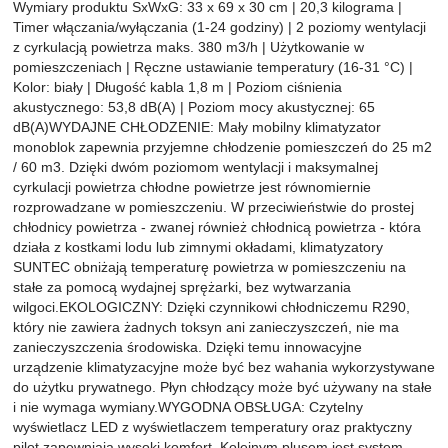
Wymiary produktu SxWxG: 33 x 69 x 30 cm | 20,3 kilograma |
Timer włączania/wyłączania (1-24 godziny) | 2 poziomy wentylacji
z cyrkulacją powietrza maks. 380 m3/h | Użytkowanie w
pomieszczeniach | Ręczne ustawianie temperatury (16-31 °C) |
Kolor: biały | Długość kabla 1,8 m | Poziom ciśnienia
akustycznego: 53,8 dB(A) | Poziom mocy akustycznej: 65
dB(A)WYDAJNE CHŁODZENIE: Mały mobilny klimatyzator
monoblok zapewnia przyjemne chłodzenie pomieszczeń do 25 m2
/ 60 m3. Dzięki dwóm poziomom wentylacji i maksymalnej
cyrkulacji powietrza chłodne powietrze jest równomiernie
rozprowadzane w pomieszczeniu. W przeciwieństwie do prostej
chłodnicy powietrza - zwanej również chłodnicą powietrza - która
działa z kostkami lodu lub zimnymi okładami, klimatyzatory
SUNTEC obniżają temperaturę powietrza w pomieszczeniu na
stałe za pomocą wydajnej sprężarki, bez wytwarzania
wilgoci.EKOLOGICZNY: Dzięki czynnikowi chłodniczemu R290,
który nie zawiera żadnych toksyn ani zanieczyszczeń, nie ma
zanieczyszczenia środowiska. Dzięki temu innowacyjne
urządzenie klimatyzacyjne może być bez wahania wykorzystywane
do użytku prywatnego. Płyn chłodzący może być używany na stałe
i nie wymaga wymiany.WYGODNA OBSŁUGA: Czytelny
wyświetlacz LED z wyświetlaczem temperatury oraz praktyczny
pilot zapewniają wysoki komfort. Kolejnym plusem jest system