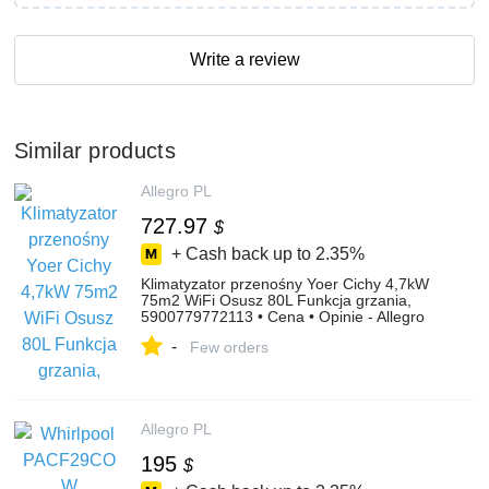
Write a review
Similar products
Allegro PL
727.97
$
+ Cash back up to
2.35%
Klimatyzator przenośny Yoer Cichy 4,7kW
75m2 WiFi Osusz 80L Funkcja grzania,
5900779772113 • Cena • Opinie - Allegro
-
Few orders
Allegro PL
195
$