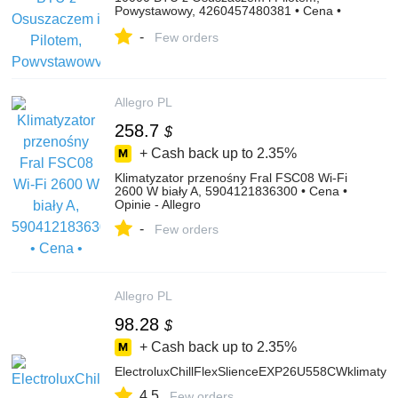
Powystawowy, 4260457480381 • Cena •
Opinie - Allegro
-
Few orders
Allegro PL
258.7
$
+ Cash back up to
2.35%
Klimatyzator przenośny Fral FSC08 Wi-Fi
2600 W biały A, 5904121836300 • Cena •
Opinie - Allegro
-
Few orders
Allegro PL
98.28
$
+ Cash back up to
2.35%
ElectroluxChillFlexSlienceEXP26U558CWklimatyz
4.5
Few orders