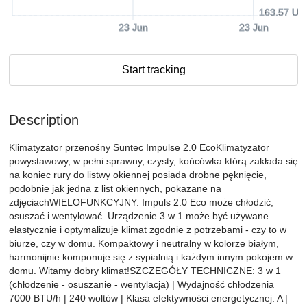
163.57 US
23 Jun
23 Jun
Start tracking
Description
Klimatyzator przenośny Suntec Impulse 2.0 EcoKlimatyzator
powystawowy, w pełni sprawny, czysty, końcówka którą zakłada się
na koniec rury do listwy okiennej posiada drobne pęknięcie,
podobnie jak jedna z list okiennych, pokazane na
zdjęciachWIELOFUNKCYJNY: Impuls 2.0 Eco może chłodzić,
osuszać i wentylować. Urządzenie 3 w 1 może być używane
elastycznie i optymalizuje klimat zgodnie z potrzebami - czy to w
biurze, czy w domu. Kompaktowy i neutralny w kolorze białym,
harmonijnie komponuje się z sypialnią i każdym innym pokojem w
domu. Witamy dobry klimat!SZCZEGÓŁY TECHNICZNE: 3 w 1
(chłodzenie - osuszanie - wentylacja) | Wydajność chłodzenia
7000 BTU/h | 240 woltów | Klasa efektywności energetycznej: A |