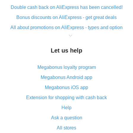
Double cash back on AliExpress has been cancelled!
Bonus discounts on AliExpress - get great deals
All about promotions on AliExpress - types and option
What is cash back when making purchases on
AliExpress - short and sweet
Let us help
The best place to download cash back for AliExpress
and how to install it
Megabonus loyalty program
What is the AliExpress cash back plugin and what are
its advantages
Megabonus Android app
Cash back from the AliExpress mobile app -
Megabonus iOS app
advantages of the plugin
Extension for shopping with cash back
Double cash back on AliExpress has been cancelled!
Help
How to use cash back on AliExpress - short manual
Ask a question
All about how cash back works on AliExpress
All stores
Cash back promo code from AliExpress - how it works