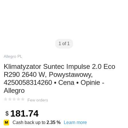
1 of 1
Allegro PL
Klimatyzator Suntec Impulse 2.0 Eco
R290 2640 W, Powystawowy,
4250058314260 • Cena • Opinie -
Allegro
Few orders
181.74
$
Cash back up to
2.35
%
Learn more