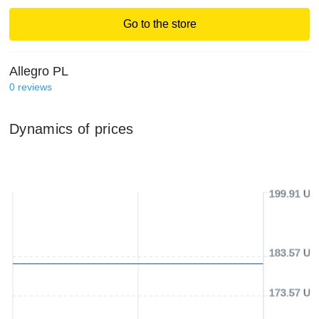
Go to the store
Allegro PL
0
reviews
Dynamics of prices
199.91 US
183.57 US
173.57 US