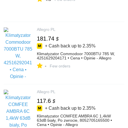
Allegro PL
181.74
$
+ Cash back up to
2.35%
Klimatyzator Commodoor 7000BTU 785 W,
4251629204171 • Cena • Opinie - Allegro
-
Few orders
Allegro PL
117.6
$
+ Cash back up to
2.35%
Klimatyzator COMFEE AMBRA 6C 1,4kW
63dB biały, Po zwrocie, 8052705165500 •
Cena • Opinie - Allegro