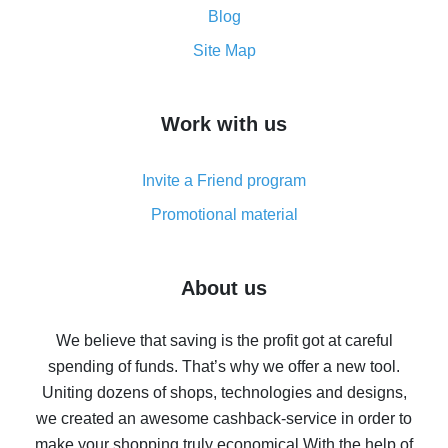
and what it does
Blog
How to get the most cash back on AliExpress -
Site Map
overview
How to get cash back on AliExpress - overview of
Work with us
simple methods
Cash back on AliExpress - customer reviews
Invite a Friend program
8% cash back on AliExpress - saving real money is a
real thing
Promotional material
7% cash back on AliExpress - save on purchases
Five ways to get the most cash back on AliExpress
About us
How to get back on AliExpress - easy ways to get cash
back
We believe that saving is the profit got at careful
spending of funds. That’s why we offer a new tool.
10% cash back on AliExpress - the impossible is
possible
Uniting dozens of shops, technologies and designs,
we created an awesome cashback-service in order to
The best cash back on AliExpress - how to find it
make your shopping truly economical.
With the help of