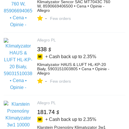
Klimatyzator Sencor SAC MT7043C 760
W, 8590669406500 • Cena • Opinie -
Allegro
-
Few orders
Allegro PL
338
$
+ Cash back up to
2.35%
Klimatyzator HAUS & LUFT HL-KP-20
Biały, 5903151003805 • Cena • Opinie -
Allegro
-
Few orders
Allegro PL
181.74
$
+ Cash back up to
2.35%
Klarstein Przenośny Klimatyzator 3w1