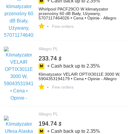
+ Cash back up to
2.35%
Whirlpool PACF29CO W klimatyzator
przenośny 60 dB Biały, Używany,
5707117464026 • Cena • Opinie - Allegro
-
Few orders
Allegro PL
233.74
$
+ Cash back up to
2.35%
Klimatyzator VELAIR OPTIX3011E 3000 W,
5904353194179 • Cena • Opinie - Allegro
-
Few orders
Allegro PL
194.74
$
+ Cash back up to
2.35%