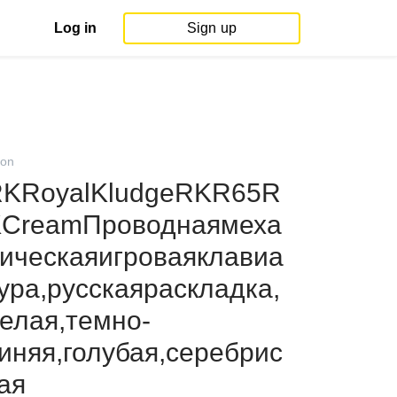
Log in
Sign up
on
KRoyalKludgeRKR65R
CreamПроводнаямеха
ическаяигроваяклавиа
ура,русскаяраскладка,
елая,темно-
иняя,голубая,серебрис
ая