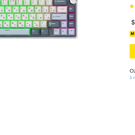
$
O
1