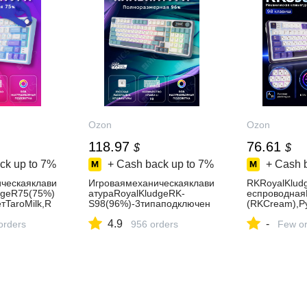
Ozon
Ozon
118.97
76.61
$
$
ck up to
7%
+ Cash back up to
7%
+ Cash 
ческаяклави
Игроваямеханическаяклави
RKRoyalKlud
dgeR75(75%)
атураRoyalKludgeRK-
еспроводная
тTaroMilk,R
S98(96%)-3типаподключен
(RKCream),Р
йкапыбезпод
ия,цветLightCloud,RGB,hots
ка,фиолетов
4.9
-
в,линейныес
orders
wap,кейкапыбезподсветкис
956 orders
синий
Few or
имволов,линейныесвитчи(R
KChartreuse)