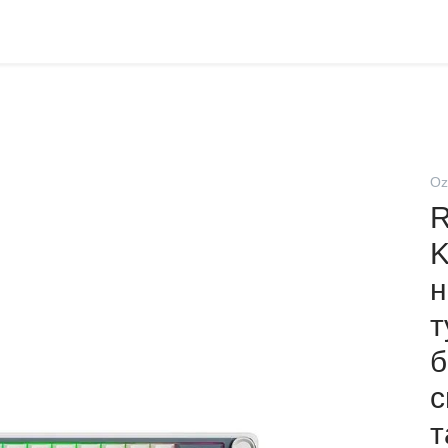
Oz
R
K
н
т
б
с
т