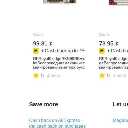
Ozon
Ozon
99.31
73.95
$
$
+ Cash back up to
7%
+ Cash ba
RKRoyalKludgeRKN99RKVio
RKRoyalKludg
letБеспроводнаямеханичес
geБеспроводн
каяигроваяклавиатура,русс
каяигроваяклав
каяраскладка,полноразмер
каяраскладка,
5
5
ная(96%),98клавиш,белая,
4 order
5%),66клавиш,
1 order
бежевая,коричнево-
вая,коричнево
красная
Save more
Let u
Cash back on AliExpress -
Megabo
get cash back on purchases