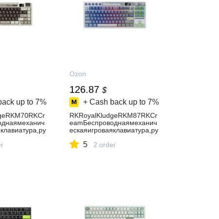
Ozon
126.87
$
back up to
7%
+ Cash back up to
7%
dgeRKM70RKCr
RKRoyalKludgeRKM87RKCr
однаямеханич
eamБеспроводнаямеханич
клавиатура,ру
ескаяигроваяклавиатура,ру
ка,компактная
сскаяраскладка,синяя,сера
5
виши,слоновая
er
я
2 order
ево-
ь