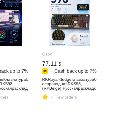
Ozon
77.11
$
back up to
7%
+ Cash back up to
7%
geКлавиатураб
RKRoyalKludgeКлавиатураб
RKS98,
еспроводнаяRKS98,
усскаярасклад
(RKBeige),Русскаяраскладк
ый,темно-
а,черный,темно-серый
-
ders
Few orders