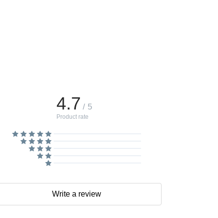
4.7
/ 5
Product rate
Write a review