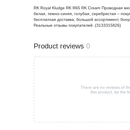
RK Royal Kludge RK R65 RK Cream Проводная мех
белая, темно-синяя, голубая, серебристая – по
бесплатная доставка, большой ассортимент, бонус
Реальные отзывы покупателей. (3133315826)
Product reviews
0
There are no reviews of th
this product, be the fi