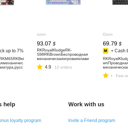
ozon
Ozon
93.07
69.79
$
$
RKRoyalKludgeRK-
ck up to
7%
+ Cash 
S98RKBrownБеспроводная
eRKM65RKBei
механическаяигроваяклави
RKRoyalKlu
аямеханичес
атура,русскаяраскладка,по
wnПроводная
4.9
иатура,русс
лноразмерная(96%),98клав
12 orders
механическа
компактная(6
иш,белая,голубой,фиолето
атура,русска
-
белая,бордо
вая
тракомпактн
Few or
-красная
иша,черная,
s help
Work with us
nus loyalty program
Invite a Friend program