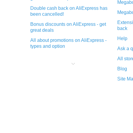
Megabo
Double cash back on AliExpress has
Megabo
been cancelled!
Extensi
Bonus discounts on AliExpress - get
back
great deals
Help
All about promotions on AliExpress -
types and option
Ask a q
What is cash back when making
All stor
purchases on AliExpress - short and
sweet
Blog
The best place to download cash
Site M
back for AliExpress and how to
install it
What is the AliExpress cash back
plugin and what are its advantages
Cash back from the AliExpress
mobile app - advantages of the
plugin