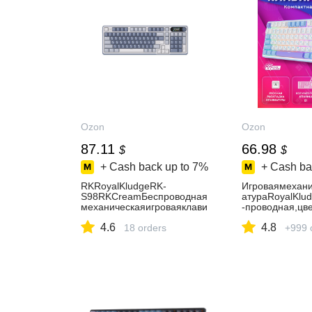
Ozon
Ozon
87.11
66.98
$
$
+ Cash back up to
7%
+ Cash ba
RKRoyalKludgeRK-
Игроваямехани
S98RKCreamБеспроводная
атураRoyalKlu
механическаяигроваяклави
-проводная,цве
атура,русскаяраскладка,по
GB,HotSwap,ке
4.6
4.8
лноразмерная(96%),98клав
18 orders
светкисимволо
+999 
иш,белая,темно-
витчи(RKSilver)
синий,серая