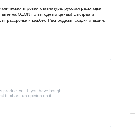
аническая игровая клавиатура, русская раскладка,
купайте на OZON по выгодным ценам! Быстрая и
ы, рассрочка и кэшбэк. Распродажи, скидки и акции.
is product yet. If you have bought
rst to share an opinion on it!