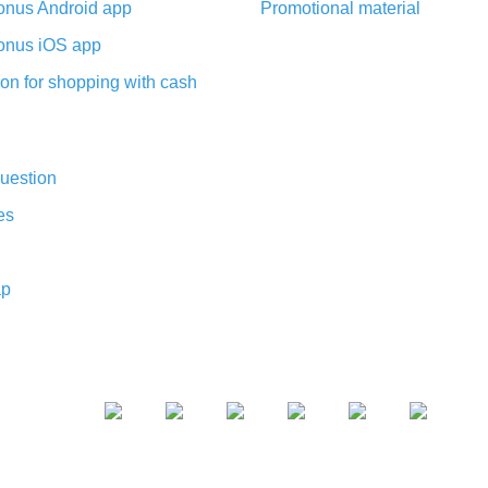
nus Android app
Promotional material
nus iOS app
on for shopping with cash
uestion
es
ap