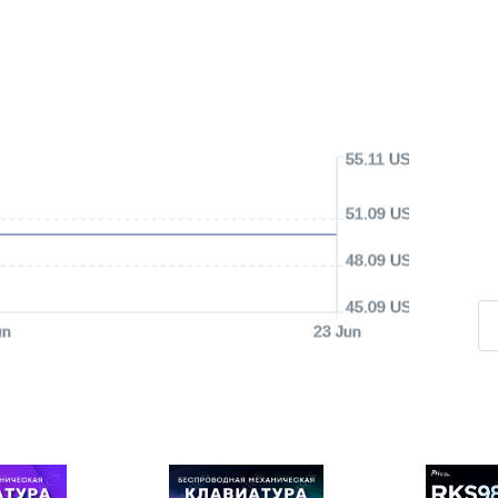
55.11 USD
51.09 USD
48.09 USD
45.09 USD
un
23 Jun