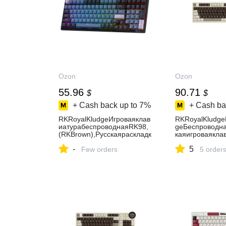
Ozon
Ozon
55.96
90.71
$
$
+ Cash back up to
7%
+ Cash ba
RKRoyalKludgeИгроваяклав
RKRoyalKludg
иатурабеспроводнаяRK98,
geБеспроводн
(RKBrown),Русскаяраскладк
каяигроваяклав
а,лазурный,черный
каяраскладка,
-
5
Few orders
ная(96%),98кл
5 order
бежевая,корич
красная