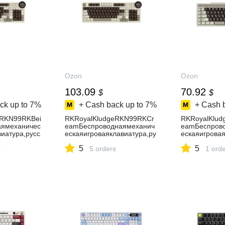
Ozon
Ozon
103.09
70.92
$
$
ck up to
7%
+ Cash back up to
7%
+ Cash 
eRKN99RKBei
RKRoyalKludgeRKN99RKCr
RKRoyalKlu
аямеханичес
eamБеспроводнаямеханич
eamБеспров
иатура,русс
ескаяигроваяклавиатура,ру
ескаяигровая
полноразмер
сскаяраскладка,полноразм
сскаярасклад
5
5
авиш,белая,
s
ерная(96%),98клавиш,бела
5 orders
(75%),73кла
1 ord
нево-
я,бежевая,коричнево-
кость,коричн
красная
красная,мед