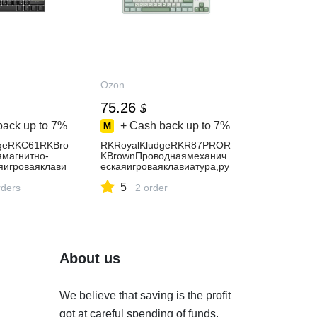
Ozon
75.26
$
back up to
7%
+ Cash back up to
7%
dgeRKC61RKBro
RKRoyalKludgeRKR87PROR
магнитно-
KBrownПроводнаямеханич
яигроваяклави
ескаяигроваяклавиатура,ру
яраскладка,уль
сскаяраскладка,классическ
5
ая(60%),61клав
ders
аяTKL(80%),87клавиш,бела
2 order
салатовая
я,светло-синий
About us
We believe that saving is the profit
got at careful spending of funds.