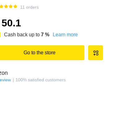
11 orders
50.1
Cash back up to
7
%
Learn more
Go to the store
zon
review
100
%
satisfied customers