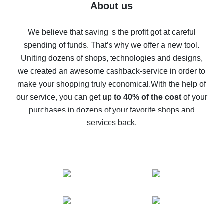
Five ways to get the most cash back on AliExpress
About us
How to get back on AliExpress - easy ways to get cash
back
We believe that saving is the profit got at careful
spending of funds. That’s why we offer a new tool.
10% cash back on AliExpress - the impossible is
possible
Uniting dozens of shops, technologies and designs,
we created an awesome cashback-service in order to
The best cash back on AliExpress - how to find it
make your shopping truly economical.
With the help of
The best cash back service for AliExpress - let's
our service, you can get
up to 40% of the cost
of your
compare offers
purchases in dozens of your favorite shops and
services back.