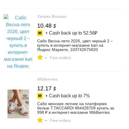
Yandex Browser
10.48
$
+ Cash back up to
52.58₽
Сабо Весна-лето 2026, цвет черный 2 –
купить в интернет-магазине kari на
Яндекс Маркете, 103742675820
-
Few orders
Wildberries
12.17
$
+ Cash back up to
7%
Сабо женские летние на платформе
белые T.TACCARDI 884428709 купить за
998 ₽ в интернет‑магазине Wildberries
-
Few orders