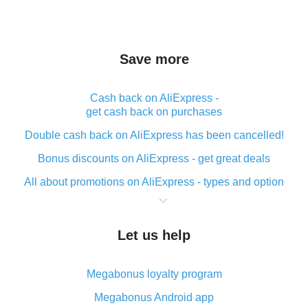
Save more
Cash back on AliExpress -
get cash back on purchases
Double cash back on AliExpress has been cancelled!
Bonus discounts on AliExpress - get great deals
All about promotions on AliExpress - types and option
What is cash back when making purchases on
AliExpress - short and sweet
Let us help
The best place to download cash back for AliExpress
and how to install it
Megabonus loyalty program
What is the AliExpress cash back plugin and what are
its advantages
Megabonus Android app