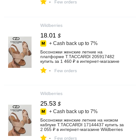
-
Few orders
Wildberries
18.01
$
+ Cash back up to
7%
Босоножки женские летние на
платформе T.TACCARDI 205917482
купить за 1 460 ₽ в интернет‑магазине
Wildberries
-
Few orders
Wildberries
25.53
$
+ Cash back up to
7%
Босоножки женские летние на низком
каблуке T.TACCARDI 17144437 купить за
2 055 ₽ в интернет‑магазине Wildberries
-
Few orders