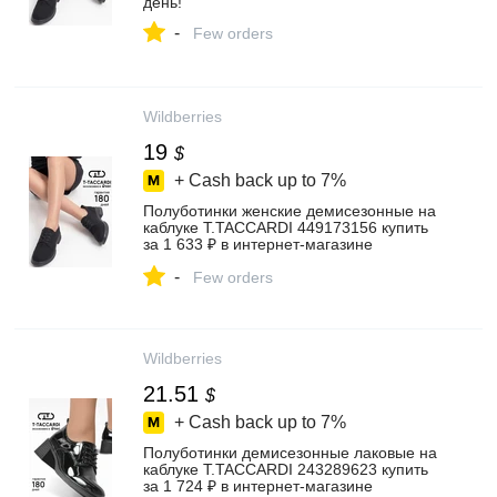
день!
-
Few orders
Wildberries
19
$
+ Cash back up to
7%
Полуботинки женские демисезонные на
каблуке T.TACCARDI 449173156 купить
за 1 633 ₽ в интернет‑магазине
Wildberries
-
Few orders
Wildberries
21.51
$
+ Cash back up to
7%
Полуботинки демисезонные лаковые на
каблуке T.TACCARDI 243289623 купить
за 1 724 ₽ в интернет‑магазине