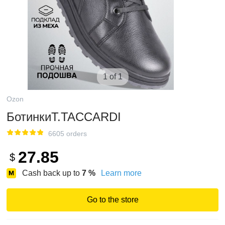
1 of 1
Ozon
БотинкиT.TACCARDI
6605 orders
27.85
$
Cash back up to
7
%
Learn more
Go to the store