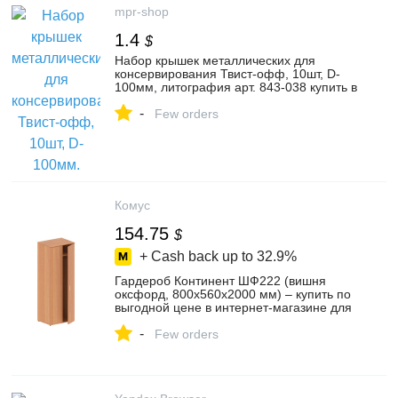
mpr-shop
1.4
$
Набор крышек металлических для
консервирования Твист-офф, 10шт, D-
100мм, литография арт. 843-038 купить в
г. Томск - MPR-SHOP.RU
-
Few orders
Комус
154.75
$
+ Cash back up to
32.9%
Гардероб Континент ШФ222 (вишня
оксфорд, 800х560х2000 мм) – купить по
выгодной цене в интернет-магазине для
офиса и дома | 529961
-
Few orders