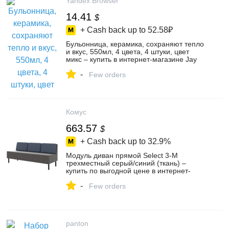
Yandex Browser
14.41
$
+ Cash back up to
52.58₽
Бульонница, керамика, сохраняют тепло
и вкус, 550мл, 4 цвета, 4 штуки, цвет
микс – купить в интернет-магазине Jay
на Яндекс Маркете, 103089386492
-
Few orders
Комус
663.57
$
+ Cash back up to
32.9%
Модуль диван прямой Select 3-М
трехместный серый/синий (ткань) –
купить по выгодной цене в интернет-
магазине для офиса и дома | 1853397
-
Few orders
panton