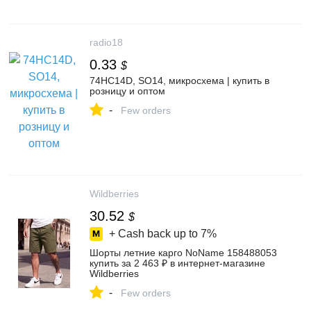
radio18
0.33
$
74HC14D, SO14, микросхема | купить в
розницу и оптом
-
Few orders
Wildberries
30.52
$
+ Cash back up to
7%
Шорты летние карго NoName 158488053
купить за 2 463 ₽ в интернет‑магазине
Wildberries
-
Few orders