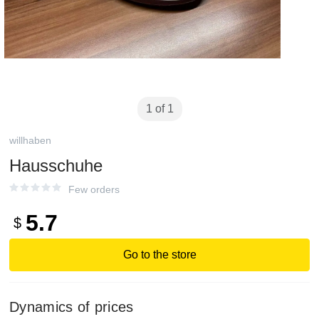
1 of 1
willhaben
Hausschuhe
Few orders
5.7
$
Go to the store
Dynamics of prices