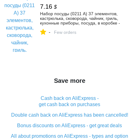
7.16
$
Набор посуды (0211 A) 37 элементов,
кастрюлька, сковорода, чайник, гриль,
кухонные приборы, посуда, в коробке -
купить в интернет-магазине | Цена |
-
Отзывы | Обзор | набор посуды (0211 a)
Few orders
37 элементов, кастрюлька, сковорода,
чайник, гриль, кухонные приборы,
посуда, в коробке - в Киеве, Харькове,
Днепропетровске, Одессе, Запорожье,
Львове.
Save more
Cash back on AliExpress -
get cash back on purchases
Double cash back on AliExpress has been cancelled!
Bonus discounts on AliExpress - get great deals
All about promotions on AliExpress - types and option