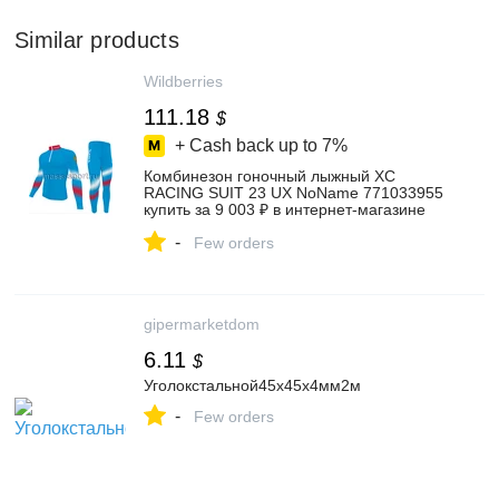
Similar products
Wildberries
111.18
$
+ Cash back up to
7%
Комбинезон гоночный лыжный XC
RACING SUIT 23 UX NoName 771033955
купить за 9 003 ₽ в интернет‑магазине
Wildberries
-
Few orders
gipermarketdom
6.11
$
Уголокстальной45х45х4мм2м
-
Few orders