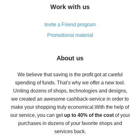
How to get cash back on AliExpress - overview of
Work with us
simple methods
Cash back on AliExpress - customer reviews
Invite a Friend program
8% cash back on AliExpress - saving real money is a
real thing
Promotional material
7% cash back on AliExpress - save on purchases
Five ways to get the most cash back on AliExpress
About us
How to get back on AliExpress - easy ways to get cash
back
We believe that saving is the profit got at careful
spending of funds. That’s why we offer a new tool.
10% cash back on AliExpress - the impossible is
possible
Uniting dozens of shops, technologies and designs,
we created an awesome cashback-service in order to
The best cash back on AliExpress - how to find it
make your shopping truly economical.
With the help of
The best cash back service for AliExpress - let's
our service, you can get
up to 40% of the cost
of your
compare offers
purchases in dozens of your favorite shops and
services back.