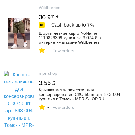
Wildberries
36.97
$
+ Cash back up to
7%
Шорты летние карго NoName
1110829399 купить за 3 074 ₽ в
интернет‑магазине Wildberries
-
Few orders
mpr-shop
3.55
$
Крышка металлическая для
консервирования СКО 50шт арт. 843-004
купить в г. Томск - MPR-SHOP.RU
-
Few orders