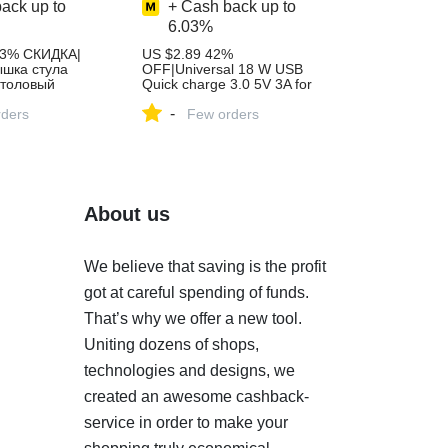
ack up to
+ Cash back up to
6.03%
33% СКИДКА|
US $2.89 42%
ышка стула
OFF|Universal 18 W USB
столовый
Quick charge 3.0 5V 3A for
 для банкета,
Iphone 7 8 EU US Plug
-
торан отеля
ders
Mobile Phone Fast charger
Few orders
й съемный
charging for Samsug s8 s9
этон купить на
Huawei-in Mobile Phone
Chargers from Cellphones &
Telecommunications on
Aliexpress.com | Alibaba
Group
About us
We believe that saving is the profit
got at careful spending of funds.
That’s why we offer a new tool.
Uniting dozens of shops,
technologies and designs, we
created an awesome cashback-
service in order to make your