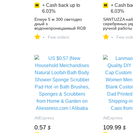
+ Cash back up to
+ Cash bac
6.03%
6.03%
Enwye 5 м 300 светодио
SANTUZZA наб
дный s
серебряных ук
водонепроницаемый RGB
ручной работы
светодио дный полосы
Бабочка фиоле
-
-
света 3528 5050 DC12V 60
Few orders
Кольцо Серьги
Few ord
светодио дный s/M гибкий
Серебряный ж
светильник светодио дный
модный компле
лента украшения дома
ювелирных изд
лампа купить на AliExpress
на AliExpress
AliExpress
AliExpress
0.57
109.99
$
$