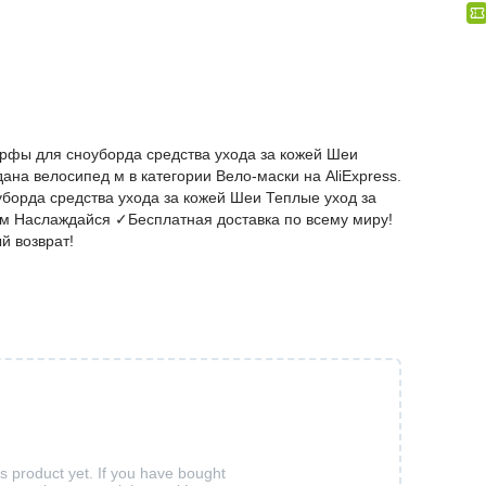
рфы для сноуборда средства ухода за кожей Шеи
ана велосипед м в категории Вело-маски на AliExpress.
орда средства ухода за кожей Шеи Теплые уход за
 м Наслаждайся ✓Бесплатная доставка по всему миру!
й возврат!
is product yet. If you have bought