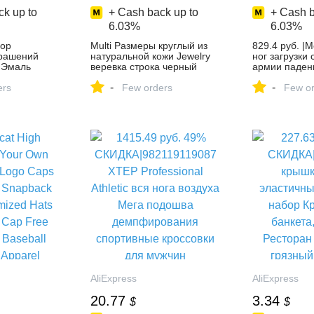
k up to
+ Cash back up to
+ Cash b
6.03%
6.03%
ор
Multi Размеры круглый из
829.4 руб. |
рашений
натуральной кожи Jewelry
ног загрузки 
 Эмаль
веревка строка черный
армии паден
товые камни
шнур ювелирных изделий 1
мешок Utility
-
-
 925 пробы
ers
5 м для DIY колье цепочки
Few orders
купить на Ali
Few or
енский
и ожерелья Браслет купить
кт
на AliExpress
елий купить
AliExpress
AliExpress
20.77
3.34
$
$