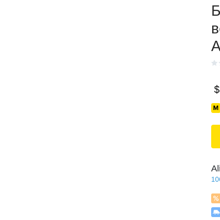
Б
в
A
$
Al
10