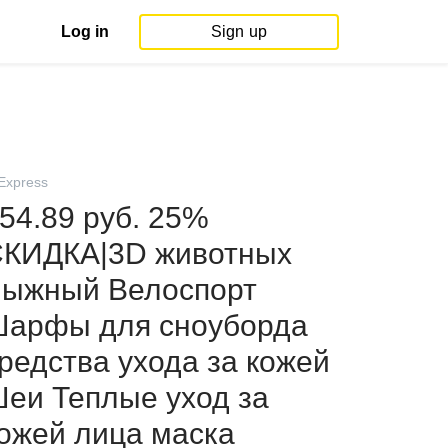
Log in
Sign up
iExpress
54.89 руб. 25%
КИДКА|3D животных
ыжный Велоспорт
арфы для сноуборда
редства ухода за кожей
еи Теплые уход за
ожей лица маска