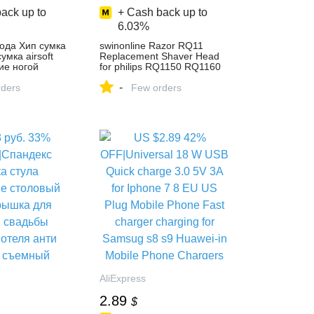
ack up to
+ Cash back up to
6.03%
Мода Хип сумка
swinonline Razor RQ11
сумка airsoft
Replacement Shaver Head
ие ногой
for philips RQ1150 RQ1160
 поясная сумка
RQ1180 RQ1141 RQ1145
-
Express
ders
RQ1131 free shipping-in
Few orders
Razor from Beauty & Health
on Aliexpress.com | Alibaba
Group
AliExpress
2.89
$