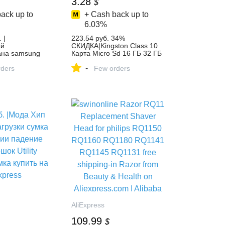
3.28
$
ack up to
+ Cash back up to
6.03%
 |
223.54 руб. 34%
ый
СКИДКА|Kingston Class 10
ана samsung
Карта Micro Sd 16 ГБ 32 ГБ
люс 4G RAM
64 ГБ 128 ГБ 8 ГБ Памяти
-
 дюймов
ders
C10 Мини Карты SD C4 8
Few orders
ный Qualcomm
ГБ SDHC SDXC TF Карты
льного
для смартфон купить на
печатков
AliExpress
oid 7,0 купить
AliExpress
109.99
$