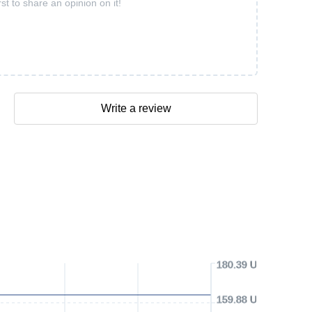
rst to share an opinion on it!
Write a review
180.39 USD
159.88 USD