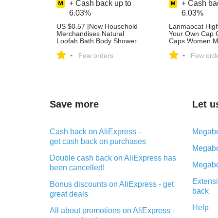
+ Cash back up to
+ Cash bac
6.03%
6.03%
US $0.57 |New Household
Lanmaocat High
Merchandises Natural
Your Own Cap 
Loofah Bath Body Shower
Caps Women M
Sponge Scrubber Pad Hot -
Blank Customiz
-
-
in Bath Brushes, Sponges &
Few orders
Printed Cap Fre
Few ord
Scrubbers from Home &
Baseball Caps 
Garden on Aliexpress.com |
Accessories on
Alibaba Group
Aliexpress.com 
Group
Save more
Let u
Cash back on AliExpress -
Megabo
get cash back on purchases
Megabo
Double cash back on AliExpress has
Megabo
been cancelled!
Extensi
Bonus discounts on AliExpress - get
back
great deals
Help
All about promotions on AliExpress -