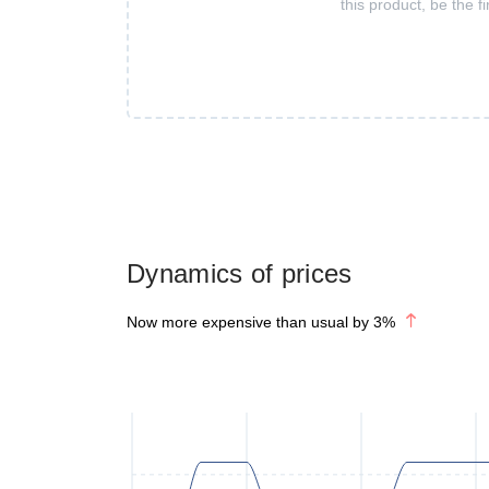
this product, be the fi
Dynamics of prices
Now more expensive than usual by
3
%