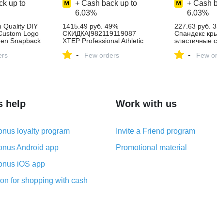
k up to
+ Cash back up to
+ Cash b
6.03%
6.03%
 Quality DIY
1415.49 руб. 49%
227.63 руб. 
Custom Logo
СКИДКА|982119119087
Спандекс кр
en Snapback
XTEP Professional Athletic
эластичные 
ed Hats Dad
вся нога воздуха Мега
набор Крышка
-
-
e Shipping-in
ers
подошва демпфирования
Few orders
свадьбы Рес
Few or
from Apparel
спортивные кроссовки для
анти грязны
мужчин's Бег Спортивная
housse де Фа
| Alibaba
обувь купить на AliExpress
AliExpress
s help
Work with us
nus loyalty program
Invite a Friend program
nus Android app
Promotional material
nus iOS app
on for shopping with cash