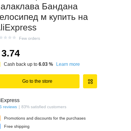
алаклава Бандана
елосипед м купить на
liExpress
Few orders
3.74
Cash back up to
6.03
%
Learn more
Go to the store
iExpress
6
reviews
83
%
satisfied customers
Promotions and discounts for the purchases
Free shipping