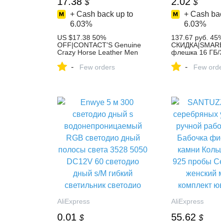
17.38
2.02
$
$
+ Cash back up to
+ Cash bac
6.03%
6.03%
US $17.38 50%
137.67 руб. 45
OFF|CONTACT'S Genuine
СКИДКА|SMAR
Crazy Horse Leather Men
флешка 16 ГБ/
Wallets Vintage Trifold Wallet
накопитель ф
-
-
Zip Coin Pocket Purse
Few orders
2,0 Флешка Mem
Few ord
Cowhide Leather Wallet For
диск USB 3 цве
Mens-in Wallets from
AliExpress
Luggage & Bags on
Aliexpress.com | Alibaba
Group
AliExpress
AliExpress
0.01
55.62
$
$