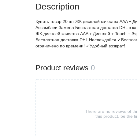
Description
Купить товар 20 шт ЖК дисплей качества AAA + Д
Ассамблеи Замена Бесплатная доставка DHL в ка
ЖК-дисплей качества AAA + Дисплей + Touch + Э
Бесплатная доставка DHL Наслаждайся ✓Бесплат
ограничено по времени! ✓Удобный возврат!
Product reviews
0
There are no reviews of th
this product, be the fi