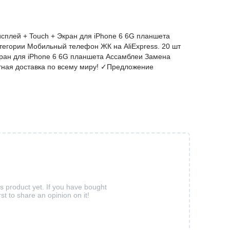
исплей + Touch + Экран для iPhone 6 6G планшета
тегории Мобильный телефон ЖК на AliExpress. 20 шт
кран для iPhone 6 6G планшета Ассамблеи Замена
ная доставка по всему миру! ✓Предложение
is product yet. If you have bought
rst to share an opinion on it!