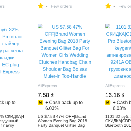
 Cover Rivet
дисплей s для Samsung
Водонепрон
-
-
on Shoulder
ers
Galaxy J7 2016 j710 J710FN
Few orders
5MP мини Ск
Few or
Leather
J710F J710M J710Y J710G
Камера откр
oulder Bags
ЖК дисплей Дисплей с
50 м видеон
 Bags on
сенсорным планшета
Камера 48 V 
| Alibaba
Экран купить на AliExpress
AliExpress
AliExpress
AliExpress
7.58
16.16
$
$
k up to
+ Cash back up to
+ Cash b
6.03%
6.03%
32% СКИДКА|4
US $7.58 47% OFF|Brand
1101.32 руб.
воздушный
Women Evening Bag 2018
СКИДКА|CDP
г палку
Party Banquet Glitter Bag
Bluetooth 201
ее укладки
For Women Girls Wedding
keygen/2016.