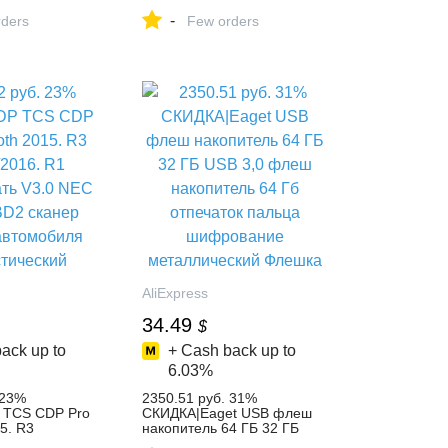
ицаемый 4MP
паяльная станция
-
орость купол
ders
контроллер с Батарея 9501
Few orders
ытый H.264 ИК
пайки Ручка Комплект
аблюдения
Электропаяльники купить
POE купить на
на AliExpress
AliExpress
34.49
$
ack up to
+ Cash back up to
6.03%
 23%
2350.51 руб. 31%
 TCS CDP Pro
СКИДКА|Eaget USB флеш
5. R3
накопитель 64 ГБ 32 ГБ
 R1
USB 3,0 флеш накопитель