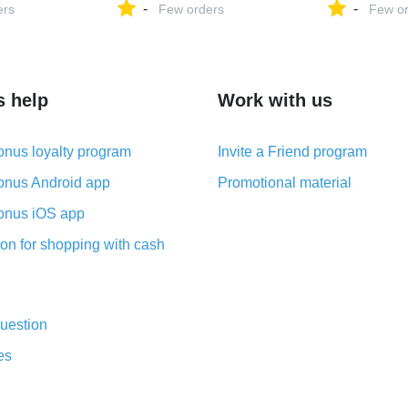
-
-
plug купить
ers
Clutches Handbag Chain
Few orders
активировать
Few or
Shoulder Bag Bolsas Mujer-
9241A OBD2 
in Top-Handle Bags from
грузовик авт
Luggage & Bags on
диагностичес
Aliexpress.com | Alibaba
инструмент ка
Group
купить на Ali
s help
Work with us
nus loyalty program
Invite a Friend program
nus Android app
Promotional material
nus iOS app
on for shopping with cash
uestion
es