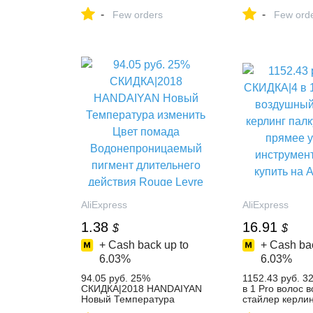
Girls Crossbody Bag Tassel
Messenger Bags
-
-
Shoulder Bag Girls Handbag
Few orders
Bag Girls Fashi
Few ord
D25-in Crossbody Bags from
Bag Ladies PU 
Luggage & Bags on
Handbags-in Sh
Aliexpress.com | Alibaba
from Luggage &
Group
Aliexpress.com 
Group
AliExpress
AliExpress
1.38
16.91
$
$
+ Cash back up to
+ Cash bac
6.03%
6.03%
94.05 руб. 25%
1152.43 руб. 
СКИДКА|2018 HANDAIYAN
в 1 Pro волос 
Новый Температура
стайлер керлин
изменить Цвет помада
расческа прям