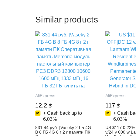
Similar products
AliExpress
AliExpress
12.2
117
$
$
+ Cash back up to
+ Cash bac
6.03%
6.03%
831.44 руб. |Vaseky 2 ГБ 4G
US $117.0 22%
B 8 ГБ 4G 8 г 2 г памяти ПК
v/24 v 600 w La