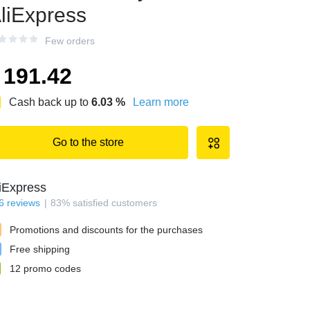
liExpress
Few orders
191.42
Cash back up to
6.03
%
Learn more
Go to the store
iExpress
6
reviews
83
%
satisfied customers
Promotions and discounts for the purchases
Free shipping
12
promo codes