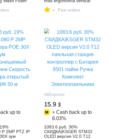
ng Wash Foam
más ergonomía vertical
ratón con cable 6 Botones
-
ders
4000 dpi óptico inalámbrico
Few orders
RGB mano derecha Ratones
para PC portátil en Ratones
de Ordenador y oficina en
AliExpress.com | Alibaba
Group
AliExpress
15.9
$
ack up to
+ Cash back up to
6.03%
 19%
1083.6 руб. 30%
 P 2MP PTZ IP
СКИДКА|KSGER STM32
30X зум
OLED версия V2.0 T12