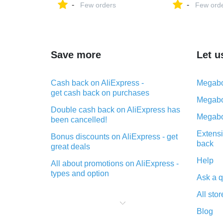
-
-
Водонепроницаемый
Few orders
инструмент ЕС 
Few ord
пигмент длительнего
на AliExpress
действия Rouge Levre
матовая помада для губ
для Для женщин купить на
AliExpress
Save more
Let u
Cash back on AliExpress -
Megabo
get cash back on purchases
Megabo
Double cash back on AliExpress has
Megabo
been cancelled!
Extensi
Bonus discounts on AliExpress - get
back
great deals
Help
All about promotions on AliExpress -
types and option
Ask a q
What is cash back when making
All stor
purchases on AliExpress - short and
sweet
Blog