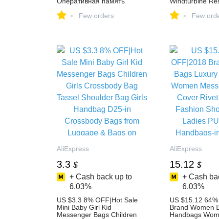
Оперативная память
Windturbine Res
Memoria модуль
Thuis Windturb
-
-
настольный компьютер PC3
Few orders
Generator Per
Few ord
DDR3 12800 10600 1600
Magneet Genera
мГц 1333 мГц 16 ГБ 32 ГБ
panel Hybrid in
купить на AliExpress
600 w Lantaarn
Residentiële Th
Windturbines G
Permanente Ma
Generator Solar
Hybrid van Alte
Energie Genera
AliExpress.com 
Groep
AliExpress
AliExpress
3.3
15.12
$
$
+ Cash back up to
+ Cash bac
6.03%
6.03%
US $3.3 8% OFF|Hot Sale
US $15.12 64%
Mini Baby Girl Kid
Brand Women B
Messenger Bags Children
Handbags Wom