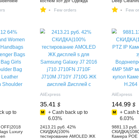
identiële
костюм хот дог Одежда
Deep Cleani
ines
Щенок наряд жилет для
Lance
-
-
manente
ers
собаки собака Косплей
Few orders
Few or
tor Solar
Теплый гамбургер платье
 DC 12 v/24 v
украшения купить на
 Windturbine
AliExpress
uis
enerator
gneet
 panel
rnatieve
toren op
| Alibaba
AliExpress
AliExpress
35.41
144.99
$
$
k up to
+ Cash back up to
+ Cash b
6.03%
6.03%
 OFF|2018
2413.21 руб. 42%
9881.13 руб.
ags Luxury
СКИДКА|100%
СКИДКА|1080
en
тестирование AMOLED ЖК
Камера POE 