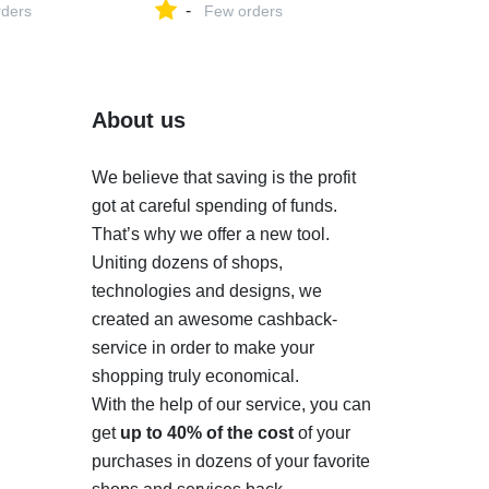
-
 V3.0 NEC
ders
64 Гб отпечаток пальца
Few orders
сканер
шифрование
омобиля
металлический Флешка
кий
USB накопитель 32 ГБ
к Multidiag
флеш диск купить на
Express
AliExpress
About us
We believe that saving is the profit
got at careful spending of funds.
That’s why we offer a new tool.
Uniting dozens of shops,
technologies and designs, we
created an awesome cashback-
service in order to make your
shopping truly economical.
With the help of our service, you can
get
up to 40% of the cost
of your
purchases in dozens of your favorite