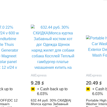
AliExpress
AliExpress
9.28
20.49
$
$
k up to
+ Cash back up to
+ Cash b
6.03%
6.03%
 OFF|DC 12
632.44 руб. 30% СКИДКА|
Portable High
ntaarn
Мопса куртка Забавный
Washer Interio