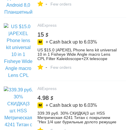
-
телефонные вызовы планшеты купить на
Few orders
AliExpress
AliExpress
15
$
+ Cash back up to
6.03%
US $15.0 |APEXEL Phone lens kit universal
10 in 1 Fisheye Wide Angle macro Lens
CPL Filter Kaleidoscope+2X telescope
Lens for smartphone-in Mobile Phone
-
Lenses from Cellphones &
Few orders
Telecommunications on Aliexpress.com |
Alibaba Group
AliExpress
4.98
$
+ Cash back up to
6.03%
339.39 руб. 30% СКИДКА|3 шт. HSS
Метрическая 4241 Титан с покрытием
"Hex 1/4 шаг бурильные долото режущие
инструменты плавное сверло набор