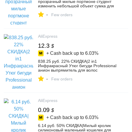
прозрачный милые портмоне студент
изменить небольшой объект сумка для
хранения кошельки небольшой свежий
-
Повседневное Мода Доллара мешок
Few orders
денег купить на AliExpress
AliExpress
12.3
$
+ Cash back up to
6.03%
838.25 руб. 22% СКИДКА|2 in1
Инфракрасный Утюг бигуди Professional
анион выпрямитель для волос
Выпрямление щипцы завивки 3D
-
плавающая пластина Lon Пермь купить
Few orders
на AliExpress
AliExpress
0.09
$
+ Cash back up to
6.03%
6.14 руб. 50% СКИДКА|Милый кролик
силиконовый маленький кошелек для