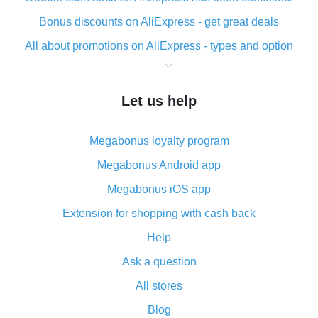
Bonus discounts on AliExpress - get great deals
All about promotions on AliExpress - types and option
What is cash back when making purchases on
AliExpress - short and sweet
Let us help
The best place to download cash back for AliExpress
and how to install it
Megabonus loyalty program
What is the AliExpress cash back plugin and what are
its advantages
Megabonus Android app
Cash back from the AliExpress mobile app -
Megabonus iOS app
advantages of the plugin
Extension for shopping with cash back
Double cash back on AliExpress has been cancelled!
Help
How to use cash back on AliExpress - short manual
Ask a question
All about how cash back works on AliExpress
All stores
Cash back promo code from AliExpress - how it works
and what it does
Blog