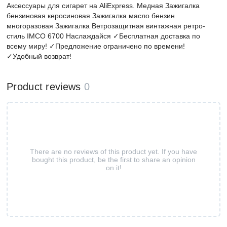
Аксессуары для сигарет на AliExpress. Медная Зажигалка
бензиновая керосиновая Зажигалка масло бензин
многоразовая Зажигалка Ветрозащитная винтажная ретро-
стиль IMCO 6700 Наслаждайся ✓Бесплатная доставка по
всему миру! ✓Предложение ограничено по времени!
✓Удобный возврат!
Product reviews
0
There are no reviews of this product yet. If you have
bought this product, be the first to share an opinion
on it!