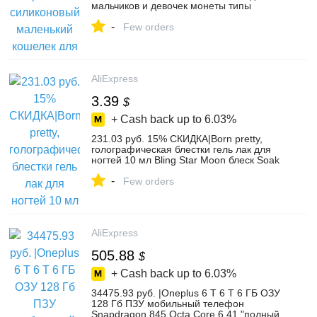
мальчиков и девочек монеты типы
кредитных карт дети хранения денег
-
сумка # TX4 купить на AliExpress
Few orders
AliExpress
3.39
$
+ Cash back up to
6.03%
231.03 руб. 15% СКИДКА|Born pretty,
голографическая блестки гель лак для
ногтей 10 мл Bling Star Moon блеск Soak
Off Лаки маникюр ногтей УФ Гель лак
-
купить на AliExpress
Few orders
AliExpress
505.88
$
+ Cash back up to
6.03%
34475.93 руб. |Oneplus 6 T 6 T 6 ГБ ОЗУ
128 Гб ПЗУ мобильный телефон
Snapdragon 845 Octa Core 6,41 "полный