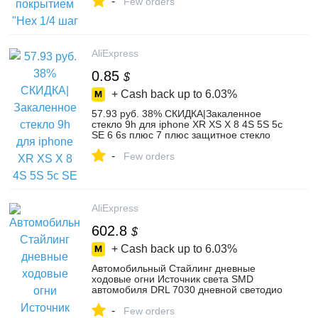
-
объемной упаковки купить на AliExpress
Few orders
AliExpress
0.85
$
+ Cash back up to
6.03%
57.93 руб. 38% СКИДКА|Закаленное
стекло 9h для iphone XR XS X 8 4S 5S 5c
SE 6 6s плюс 7 плюс защитное стекло
для защиты экрана чехол + чистые
-
комплекты купить на AliExpress
Few orders
AliExpress
602.8
$
+ Cash back up to
6.03%
Автомобильный Стайлинг дневные
ходовые огни Источник света SMD
автомобиля DRL 7030 дневной светодио
дный свет Светодиодные полосы 2 шт.
-
12 светодио дный LED s купить на
Few orders