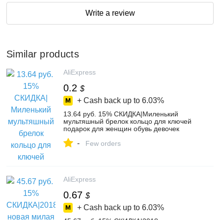
Write a review
Similar products
AliExpress
0.2
$
+ Cash back up to
6.03%
13.64 руб. 15% СКИДКА|Миленький
мультяшный брелок кольцо для ключей
подарок для женщин обувь девочек
сумка кулон ПВХ Рисунок талисманы
-
Брелоки ювелирные изделия купить на
Few orders
AliExpress
AliExpress
0.67
$
+ Cash back up to
6.03%