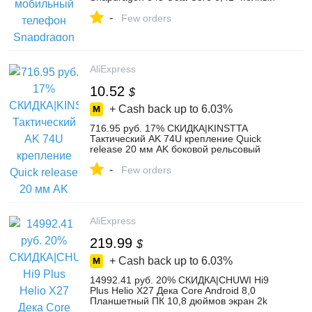
экран 19,5: 9 20MP AI двойная камера
-
купить на AliExpress
Few orders
AliExpress
10.52
$
+ Cash back up to
6.03%
716.95 руб. 17% СКИДКА|KINSTTA
Тактический AK 74U крепление Quick
release 20 мм AK боковой рельсовый
замок для AK 74U винтовка Охота и CS
-
Битва купить на AliExpress
Few orders
AliExpress
219.99
$
+ Cash back up to
6.03%
14992.41 руб. 20% СКИДКА|CHUWI Hi9
Plus Helio X27 Дека Core Android 8,0
Планшетный ПК 10,8 дюймов экран 2k
4GB RAM 64GB ROM Dual SIM 4G