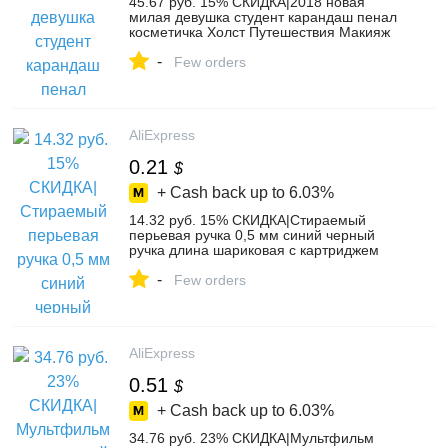
45.67 руб. 15% СКИДКА|2018 новая
милая девушка студент карандаш пенал
косметичка Холст Путешествия Макияж
сумка Горячая # NE731 купить на
-
AliExpress
Few orders
AliExpress
0.21
$
+ Cash back up to
6.03%
14.32 руб. 15% СКИДКА|Стираемый
перьевая ручка 0,5 мм синий черный
ручка длина шариковая с картриджем
продаж подарки бутик канцелярские
-
принадлежности для студентов офисные
Few orders
ручка записи купить на AliExpress
AliExpress
0.51
$
+ Cash back up to
6.03%
34.76 руб. 23% СКИДКА|Мультфильм