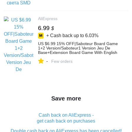
AliExpress
AliExpress
6.99
$
+ Cash back up to
6.03%
US $6.99 15% OFF|Saboteur Board Game
1+2 Version/Saboteur1 Version Jeu De
Base+Extension Board Game With English
Instructions Family Board Game-in Board
-
Games from Sports & Entertainment on
Few orders
Aliexpress.com | Alibaba Group
Save more
Cash back on AliExpress -
get cash back on purchases
Double cash back on AliExpress has been cancelled!