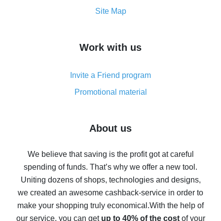
How to get the most cash back on AliExpress -
Site Map
overview
How to get cash back on AliExpress - overview of
Work with us
simple methods
Cash back on AliExpress - customer reviews
Invite a Friend program
8% cash back on AliExpress - saving real money is a
real thing
Promotional material
7% cash back on AliExpress - save on purchases
Five ways to get the most cash back on AliExpress
About us
How to get back on AliExpress - easy ways to get cash
back
We believe that saving is the profit got at careful
spending of funds. That’s why we offer a new tool.
10% cash back on AliExpress - the impossible is
possible
Uniting dozens of shops, technologies and designs,
we created an awesome cashback-service in order to
The best cash back on AliExpress - how to find it
make your shopping truly economical.
With the help of
The best cash back service for AliExpress - let's
our service, you can get
up to 40% of the cost
of your