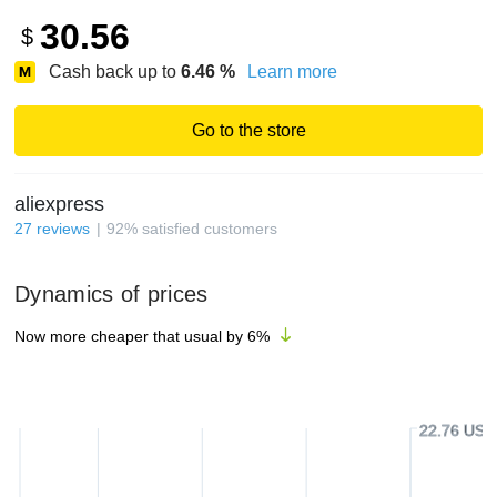
30.56
$
Cash back up to
6.46
%
Learn more
Go to the store
aliexpress
27
reviews
92
%
satisfied customers
Dynamics of prices
Now more cheaper that usual by
6
%
22.76 USD