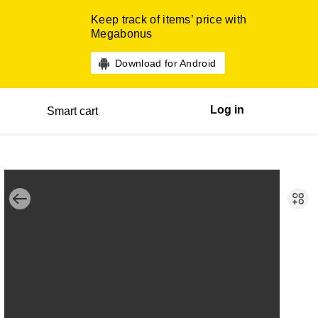
Keep track of items’ price with
Megabonus
Download for Android
Log in
Smart cart