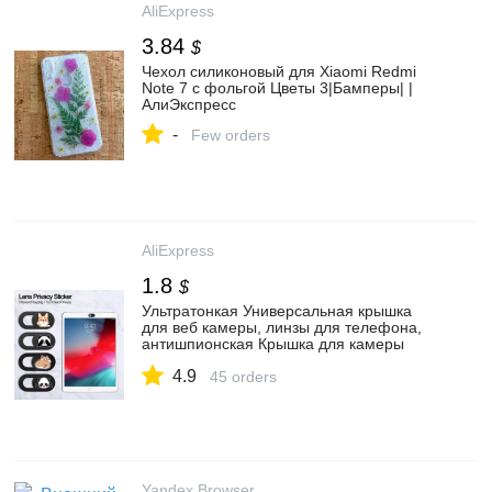
AliExpress
3.84
$
Чехол силиконовый для Xiaomi Redmi
Note 7 с фольгой Цветы 3|Бамперы| |
АлиЭкспресс
-
Few orders
AliExpress
1.8
$
Ультратонкая Универсальная крышка
для веб камеры, линзы для телефона,
антишпионская Крышка для камеры
iPad, Macbook, веб ноутбук, ПК,
4.9
планшета, наклейка для
45 orders
конфиденциальности
Yandex Browser