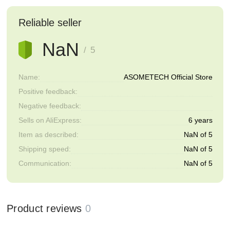
Reliable seller
NaN
/ 5
Name:
ASOMETECH Official Store
Positive feedback:
Negative feedback:
Sells on AliExpress:
6 years
Item as described:
NaN of 5
Shipping speed:
NaN of 5
Communication:
NaN of 5
Product reviews
0