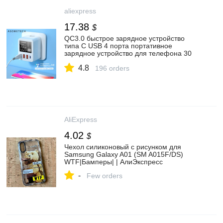
aliexpress
17.38
$
QC3.0 быстрое зарядное устройство
типа C USB 4 порта портативное
зарядное устройство для телефона 30
Вт Светодиодный дисплей для iPhone
4.8
Samsung зарядное устройство для
196 orders
путешествий|Зарядные устройства| |
АлиЭкспресс
AliExpress
4.02
$
Чехол силиконовый с рисунком для
Samsung Galaxy A01 (SM A015F/DS)
WTF|Бамперы| | АлиЭкспресс
-
Few orders