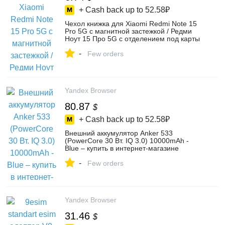
+ Cash back up to
52.58₽
Чехол книжка для Xiaomi Redmi Note 15
Pro 5G c магнитной застежкой / Редми
Ноут 15 Про 5G c отделением под карты
(зеленая), цвет зеленый c магнитной
-
застежкой – купить в интернет-магазине
Few orders
CoverUp на Яндекс Маркете,
5188859176
Yandex Browser
80.87
$
+ Cash back up to
52.58₽
Внешний аккумулятор Anker 533
(PowerCore 30 Вт. IQ 3.0) 10000mAh -
Blue – купить в интернет-магазине
biuslqsluo на Яндекс Маркете,
-
4668658063
Few orders
Yandex Browser
31.46
$