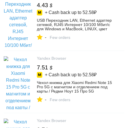
4.43
$
+ Cash back up to
52.58₽
USB Переходник LAN, Ethernet адаптер
сетевой, RJ45 Интернет 10/100 Мбит/с
для Windows и MacBook, LINUX, цвет
белый, белый мрамор, белый глянец,
-
мягкий белый, белый матовый – купить в
Few orders
интернет-магазине MyDeviceS на Яндекс
Маркете, 4385609669
Yandex Browser
7.51
$
+ Cash back up to
52.58₽
Чехол книжка для Xiaomi Redmi Note 15
Pro 5G с магнитом и отделением под
карты / Редми Ноут 15 Про 5G
(коричневая), цвет коричневый – купить
-
в интернет-магазине CoverUp на Яндекс
Few orders
Маркете, 5188910836
Yandex Browser