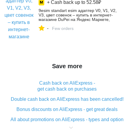
+ Cash back up to
52.58₽
9esim standart esim адаптер V0, V1, V2,
V3, цвет совенок – купить в интернет-
магазине DuPei на Яндекс Маркете,
4603369236
-
Few orders
Save more
Cash back on AliExpress -
get cash back on purchases
Double cash back on AliExpress has been cancelled!
Bonus discounts on AliExpress - get great deals
All about promotions on AliExpress - types and option
What is cash back when making purchases on