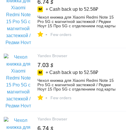
6.74
$
+ Cash back up to
52.58₽
Чехол книжка для Xiaomi Redmi Note 15
Pro 5G c магнитной застежкой / Редми
Ноут 15 Про 5G c отделением под карты
(синяя), цвет темно-синий c магнитной
-
застежкой – купить в интернет-магазине
Few orders
CoverUp на Яндекс Маркете,
5188859177
Yandex Browser
7.03
$
+ Cash back up to
52.58₽
Чехол книжка для Xiaomi Redmi Note 15
Pro 5G c магнитной застежкой / Редми
Ноут 15 Про 5G c отделением под карты
(фиолетовая), цвет фиолетовый c
-
магнитной застежкой – купить в
Few orders
интернет-магазине CoverUp на Яндекс
Маркете, 5188859183
Yandex Browser
6.74
$