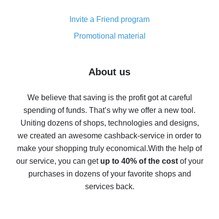
Cash back on AliExpress - customer reviews
Invite a Friend program
8% cash back on AliExpress - saving real money is a
real thing
Promotional material
7% cash back on AliExpress - save on purchases
Five ways to get the most cash back on AliExpress
About us
How to get back on AliExpress - easy ways to get cash
back
We believe that saving is the profit got at careful
spending of funds. That’s why we offer a new tool.
10% cash back on AliExpress - the impossible is
possible
Uniting dozens of shops, technologies and designs,
we created an awesome cashback-service in order to
The best cash back on AliExpress - how to find it
make your shopping truly economical.
With the help of
The best cash back service for AliExpress - let's
our service, you can get
up to 40% of the cost
of your
compare offers
purchases in dozens of your favorite shops and
services back.