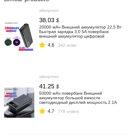
aliexpress
38.03
$
20000 мАч Внешний аккумулятор 22,5 Вт
Быстрая зарядка 3,0 5A повербанк
внешний аккумулятор цифровой
дисплей PD быстрая портативная
4.6
Внешняя батарея супер быстрое
342 order
зарядное устройство|Внешние
аккумуляторы| | АлиЭкспресс
aliexpress
41.25
$
50000 мАч повербанк Внешний
аккумулятор большой емкости
светодиодный дисплей мощность 2.1A
Быстрая зарядка Внешняя батарея
4.7
зарядное устройство для iPhone Xiaomi
778 orders
Samsung|Внешние аккумуляторы| |
АлиЭкспресс