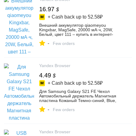
16.97
$
+ Cash back up to
52.58₽
Внешний аккумулятор qiaomeyou
Kingxbar, MagSafe, 20000 мА·ч, 20W,
Белый, цвет 111 – купить в интернет-
магазине Qiao Me You на Яндекс
-
Маркете, 4918029732
Few orders
Yandex Browser
4.49
$
+ Cash back up to
52.58₽
Для Samsung Galaxy S21 FE Чехол
Автомобильный держатель Магнитная
пластина Кожаный Темно-синий, Blue,
цвет темно-синий – купить в интернет-
-
магазине Находки из Китая на Яндекс
Few orders
Маркете, 103689908558
Yandex Browser