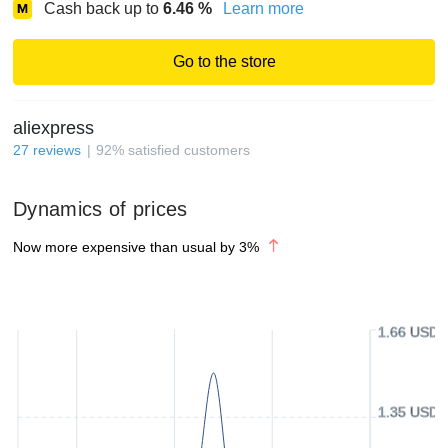
Cash back up to
6.46
%
Learn more
Go to the store
aliexpress
27
reviews
92
%
satisfied customers
Dynamics of prices
Now more expensive than usual by
3
%
1.66 USD
1.35 USD