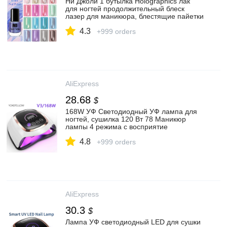
Ни Джоли 1 бутылка Holographics лак
для ногтей продолжительный блеск
лазер для маникюра, блестящие пайетки
гель для ногтей Лаки маникюр дизайн|
4.3
Лак для ногтей| | АлиЭкспресс
+999 orders
AliExpress
28.68
$
168W УФ Светодиодный УФ лампа для
ногтей, сушилка 120 Вт 78 Маникюр
лампы 4 режима с восприятие
движущихся объектов ЖК дисплей
4.8
Дисплей отверждения УФ гель для
+999 orders
ногтей лед светильник, Бесплатный
возврат, гарантия 2 года.|Сушилки для
ногтей| | АлиЭкспресс
AliExpress
30.3
$
Лампа УФ светодиодный LED для сушки