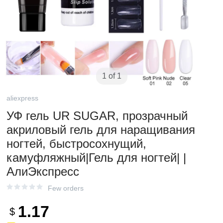
1 of 1
aliexpress
УФ гель UR SUGAR, прозрачный
акриловый гель для наращивания
ногтей, быстросохнущий,
камуфляжный|Гель для ногтей| |
АлиЭкспресс
Few orders
1.17
$