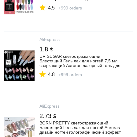
профессиональный Гель лак
4.5
полуперманентный реслин|Гель для
+999 orders
ногтей| | АлиЭкспресс
AliExpress
1.8
$
UR SUGAR светоотражающий
Блестящий Гель лак для ногтей 7,5 мл
сверкающий Auroras лазерный гель для
ногтей для дизайна ногтей
4.8
Полупостоянный верхний базовый слой|
+999 orders
Гель для ногтей| | АлиЭкспресс
AliExpress
2.73
$
BORN PRETTY светоотражающий
Блестящий Гель лак для ногтей Auroras
дизайн ногтей голографический эффект
отмачиваемый УФ гель для дизайна