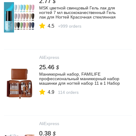
2.77
$
MSK цветной свинцовый Гель лак для
ногтей 7 мл высококачественный Гель
лак для Ногтей Красочная стеклянная
бутылка яркий цвет Блестящий лак для
4.5
ногтей|Гель для ногтей| | АлиЭкспресс
+999 orders
AliExpress
25.46
$
Маникюрный набор, FAMILIFE
профессиональный маникюрный набор
машинки для ногтей набор 11 в 1 Набор
инструментов для педикюра из
4.9
нержавеющей стали набор для ухода|
114 orders
Комплекты и наборы| | АлиЭкспресс
AliExpress
0.38
$