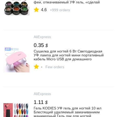
феи, отмачиваемый УФ гель, «сделай
сам», украшение для ногтей, живопись|
4.6
Гель для ногтей| | АлиЭкспресс
+999 orders
AliExpress
0.35
$
Сушилка для ногтей 6 Вт Светодиодная
УФ лампа для ногтей мини портативный
кабель Micro USB для домашнего
использования сушилка лака для ногтей
-
УФ гель инструмент для дизайна ногтей|
Few orders
Сушилки для ногтей| | АлиЭкспресс
AliExpress
1.11
$
Гель KODIES УФ гель для ногтей 10 мл
Блестящий удаляемый замачиванием
маникюрный Гель лак для ногтей