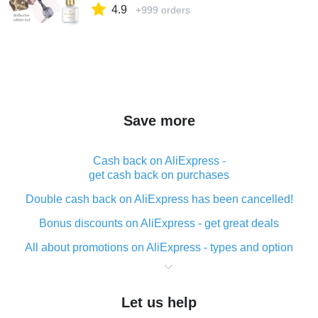
4.9
ногтей 6 мл| | | АлиЭкспресс
+999 orders
Save more
Cash back on AliExpress -
get cash back on purchases
Double cash back on AliExpress has been cancelled!
Bonus discounts on AliExpress - get great deals
All about promotions on AliExpress - types and option
What is cash back when making purchases on
AliExpress - short and sweet
Let us help
The best place to download cash back for AliExpress