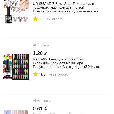
UR SUGAR 7,5 мл Spar Гель лак для
кошачьих глаз лаки для ногтей
Блестящий серебряный дизайн ногтей
маникюрный Гель лак для
-
использования с магнитом лак базовое
Few orders
верхнее покрытие|Гель для ногтей| |
АлиЭкспресс
AliExpress
1.26
$
NAILWIND лак для ногтей 8 мл
Гибридный лак для маникюра
Полупостоянный Светодиодный УФ лак
для ногтей базовое верхнее покрытие
4.6
Гель лак для ногтей|Лак для ногтей| |
+999 orders
АлиЭкспресс
AliExpress
0.61
$