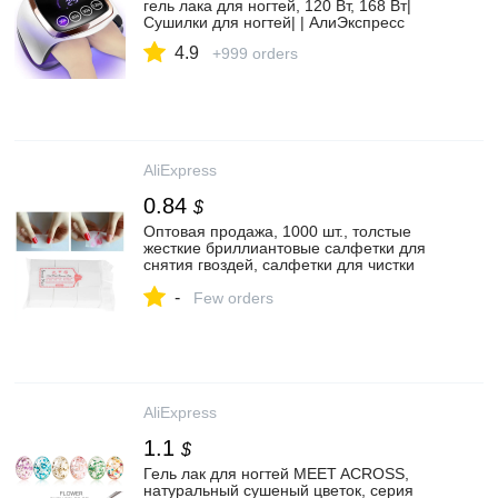
гель лака для ногтей, 120 Вт, 168 Вт|
Сушилки для ногтей| | АлиЭкспресс
4.9
+999 orders
AliExpress
0.84
$
Оптовая продажа, 1000 шт., толстые
жесткие бриллиантовые салфетки для
снятия гвоздей, салфетки для чистки
ногтей, хлопковые салфетки|Жидкость
-
для снятия лака| | АлиЭкспресс
Few orders
AliExpress
1.1
$
Гель лак для ногтей MEET ACROSS,
натуральный сушеный цветок, серия