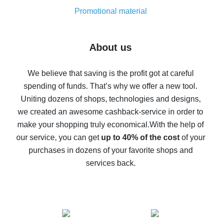
8% cash back on AliExpress - saving real money is a
real thing
Promotional material
7% cash back on AliExpress - save on purchases
Five ways to get the most cash back on AliExpress
About us
How to get back on AliExpress - easy ways to get cash
back
We believe that saving is the profit got at careful
spending of funds. That’s why we offer a new tool.
10% cash back on AliExpress - the impossible is
possible
Uniting dozens of shops, technologies and designs,
we created an awesome cashback-service in order to
The best cash back on AliExpress - how to find it
make your shopping truly economical.
With the help of
The best cash back service for AliExpress - let's
our service, you can get
up to 40% of the cost
of your
compare offers
purchases in dozens of your favorite shops and
services back.