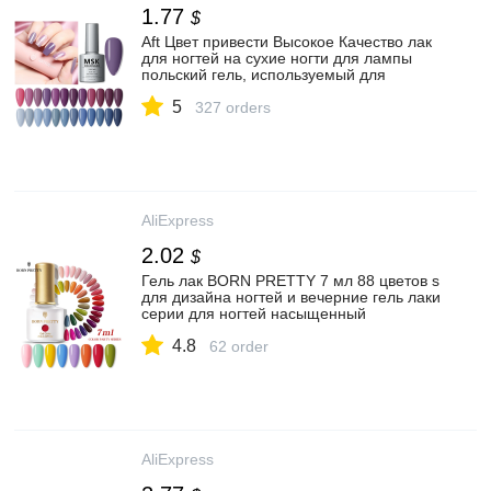
1.77
$
Aft Цвет привести Высокое Качество лак
для ногтей на сухие ногти для лампы
польский гель, используемый для
гелевого яркий Цвет для УФ гель лак для
5
ногтей искусство маникюра гель
327 orders
AliExpress
2.02
$
Гель лак BORN PRETTY 7 мл 88 цветов s
для дизайна ногтей и вечерние гель лаки
серии для ногтей насыщенный
впитывающий УФ гель лак все для
4.8
ногтей
62 order
AliExpress