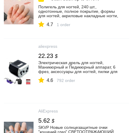
Полигель для ногтей, 240 шт.,
однотонные, полное покрытие, формы
для ногтей, акриловые накладные ногти,
быстрое наращивание ногтей,
4.7
накладные ногти, инструмент для
1 order
наращивания ногтей
aliexpress
22.23
$
Электрическая дрель для ногтей,
Маникюрный и Педикюрный аппарат, 6
фрез, аксессуары для ногтей, пилки для
ногтей, наборы инструментов для
4.6
маникюра, 35000 об/мин|Электрические
792 order
маникюрные дрели| | АлиЭкспресс
AliExpress
5.62
$
SKVP Новые солнцезащитные очки
"кошачий глаз" СВЕТООТРАЖАЮЩИЙ