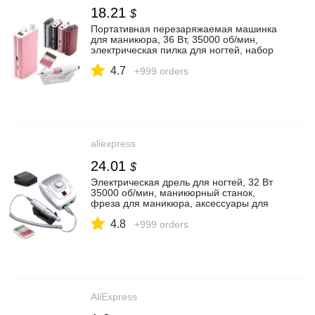
18.21
$
Портативная перезаряжаемая машинка
для маникюра, 36 Вт, 35000 об/мин,
электрическая пилка для ногтей, набор
инструментов для дизайна ногтей,
4.7
сверла для ногтей|Электрические
+999 orders
маникюрные дрели| | АлиЭкспресс
aliexpress
24.01
$
Электрическая дрель для ногтей, 32 Вт
35000 об/мин, маникюрный станок,
фреза для маникюра, аксессуары для
педикюра, инструмент для дизайна
4.8
ногтей|Электрические маникюрные
+999 orders
дрели| | АлиЭкспресс
AliExpress