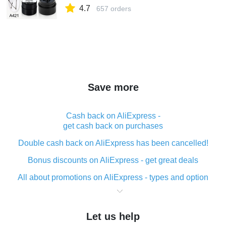
верхняя основа для ногтей|Гель для
4.7
ногтей| | АлиЭкспресс
657 orders
Save more
Cash back on AliExpress -
get cash back on purchases
Double cash back on AliExpress has been cancelled!
Bonus discounts on AliExpress - get great deals
All about promotions on AliExpress - types and option
What is cash back when making purchases on
AliExpress - short and sweet
Let us help
The best place to download cash back for AliExpress