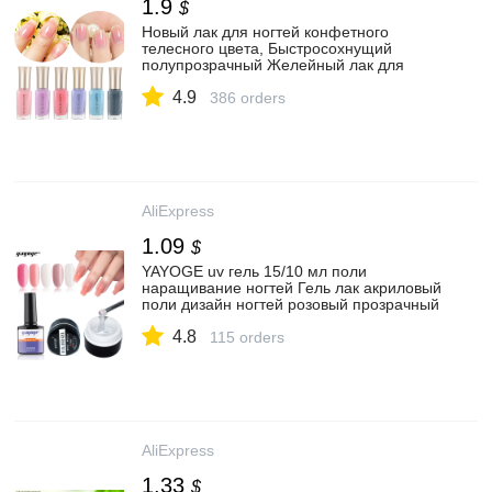
1.9
$
Новый лак для ногтей конфетного
телесного цвета, Быстросохнущий
полупрозрачный Желейный лак для
ногтей, 10 мл, экологичный,
4.9
долговечный|Лак для ногтей| |
386 orders
АлиЭкспресс
AliExpress
1.09
$
YAYOGE uv гель 15/10 мл поли
наращивание ногтей Гель лак акриловый
поли дизайн ногтей розовый прозрачный
продлить Гель лак для ногтей пальцев
4.8
удлинитель|Гель для ногтей| |
115 orders
АлиЭкспресс
AliExpress
1.33
$