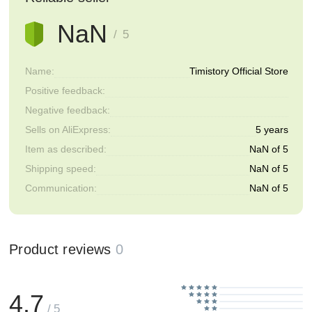
NaN
/ 5
Name:
Timistory Official Store
Positive feedback:
Negative feedback:
Sells on AliExpress:
5 years
Item as described:
NaN of 5
Shipping speed:
NaN of 5
Communication:
NaN of 5
Product reviews
0
4.7
/ 5