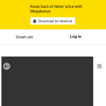
Keep track of items’ price with
Megabonus
Download for Android
Log in
Smart cart