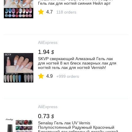
Гель лак для ногтей сияния Нейл арт
гель 8 мл эффектом блеска био Гели
4.7
Soak Off УФ гель для ногтей дизайн|Гель
118 orders
для ногтей| | АлиЭкспресс
AliExpress
1.94
$
SKVP сверкающий Алмазный Гель лак
для ногтей 8 мл блеск лазерных лак для
ногтей гель лак для ногтей Vernish!
Полупостоянная лаки для ногтей
4.9
базовый гель Лаки|Гель для ногтей| |
+999 orders
АлиЭкспресс
AliExpress
0.73
$
Senalay Гель лак UV Vernis
Полупостоянный Радужный Красочный
Блестящий лак гибридный дизайн ногтей