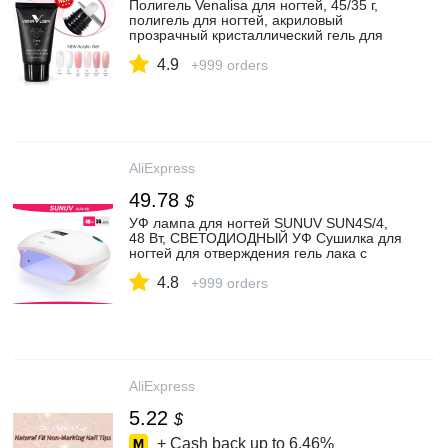
Полигель Venalisa для ногтей, 45/35 г,
полигель для ногтей, акриловый
прозрачный кристаллический гель для
ногтей, гелевый полигель для
4.9
наращивания ногтей|Гель для ногтей| |
+999 orders
АлиЭкспресс
AliExpress
49.78
$
УФ лампа для ногтей SUNUV SUN4S/4,
48 Вт, СВЕТОДИОДНЫЙ УФ Сушилка для
ногтей для отверждения гель лака с
умным сенсором, оборудование для
4.8
маникюра и дизайна ногтей, Брендовое
+999 orders
оборудование для салонов|Сушилки для
ногтей| | АлиЭкспресс
AliExpress
5.22
$
+ Cash back up to
6.46%