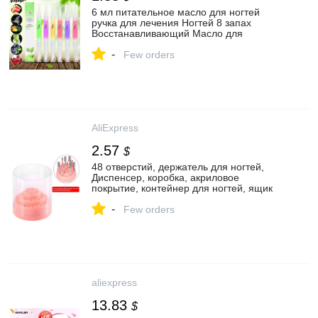
6 мл питательное масло для ногтей
ручка для лечения Ногтей 8 запах
Восстанавливающий Масло для
кутикулы предотвращает Agnail Гель лак
-
питает кожу ногтей|Средства для ухода
Few orders
за ногтями| | АлиЭкспресс
AliExpress
2.57
$
48 отверстий, держатель для ногтей,
Диспенсер, коробка, акриловое
покрытие, контейнер для ногтей, ящик
для хранения, маникюр, аксессуары для
-
ногтей|Электрические маникюрные
Few orders
дрели| | АлиЭкспресс
aliexpress
13.83
$