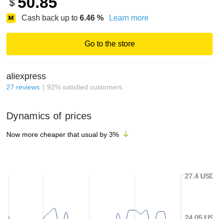
50.85
$
Cash back up to
6.46
%
Learn more
Go to the store
aliexpress
27
reviews
92
%
satisfied customers
Dynamics of prices
Now more cheaper that usual by
3
%
27.4 USD
24.05 USD