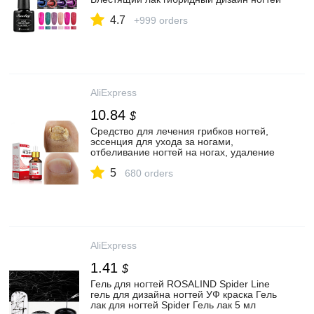
все для маникюра Гель лак для ногтей|
4.7
Гель для ногтей| | АлиЭкспресс
+999 orders
AliExpress
10.84
$
Средство для лечения грибков ногтей,
эссенция для ухода за ногами,
отбеливание ногтей на ногах, удаление
грибка на ногтях, антиинфекционный
5
гель для лечения паронихии и
680 orders
онихомикоза|Средства для ухода за
ногтями| | АлиЭкспресс
AliExpress
1.41
$
Гель для ногтей ROSALIND Spider Line
гель для дизайна ногтей УФ краска Гель
лак для ногтей Spider Гель лак 5 мл