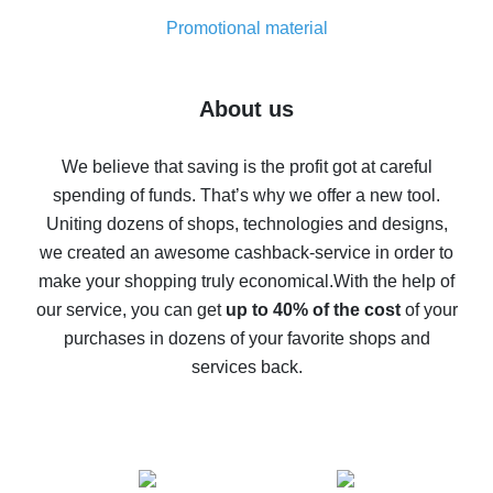
8% cash back on AliExpress - saving real money is a
real thing
Promotional material
7% cash back on AliExpress - save on purchases
Five ways to get the most cash back on AliExpress
About us
How to get back on AliExpress - easy ways to get cash
back
We believe that saving is the profit got at careful
spending of funds. That’s why we offer a new tool.
10% cash back on AliExpress - the impossible is
possible
Uniting dozens of shops, technologies and designs,
we created an awesome cashback-service in order to
The best cash back on AliExpress - how to find it
make your shopping truly economical.
With the help of
The best cash back service for AliExpress - let's
our service, you can get
up to 40% of the cost
of your
compare offers
purchases in dozens of your favorite shops and
services back.