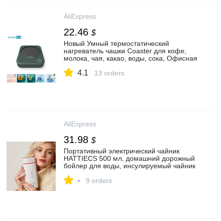
AliExpress
22.46
$
Новый Умный термостатический
нагреватель чашки Coaster для кофе,
молока, чая, какао, воды, сока, Офисная
домашняя кружка с постоянной
4.1
температурой, грелка|Заварочные
13 orders
чайники| | АлиЭкспресс
AliExpress
31.98
$
Портативный электрический чайник
HATTIECS 500 мл, домашний дорожный
бойлер для воды, инсулируемый чайник
из нержавеющей стали 304 для
-
кипячения|Электрические чайники| |
9 orders
АлиЭкспресс