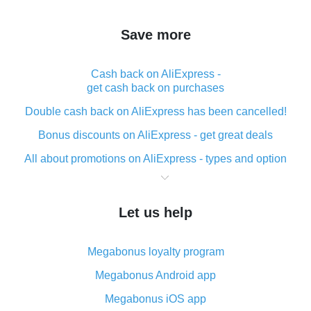
Save more
Cash back on AliExpress -
get cash back on purchases
Double cash back on AliExpress has been cancelled!
Bonus discounts on AliExpress - get great deals
All about promotions on AliExpress - types and option
What is cash back when making purchases on
AliExpress - short and sweet
Let us help
The best place to download cash back for AliExpress
and how to install it
Megabonus loyalty program
What is the AliExpress cash back plugin and what are
its advantages
Megabonus Android app
Cash back from the AliExpress mobile app -
Megabonus iOS app
advantages of the plugin