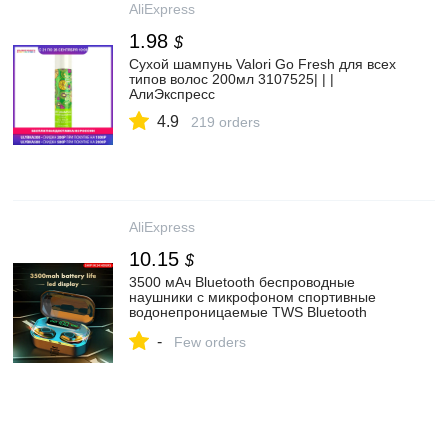
AliExpress
1.98
$
Сухой шампунь Valori Go Fresh для всех
типов волос 200мл 3107525| | |
АлиЭкспресс
4.9
219 orders
AliExpress
10.15
$
3500 мАч Bluetooth беспроводные
наушники с микрофоном спортивные
водонепроницаемые TWS Bluetooth
наушники с сенсорным управлением
-
беспроводные гарнитуры наушники|
Few orders
Наушники и гарнитуры| | АлиЭкспресс