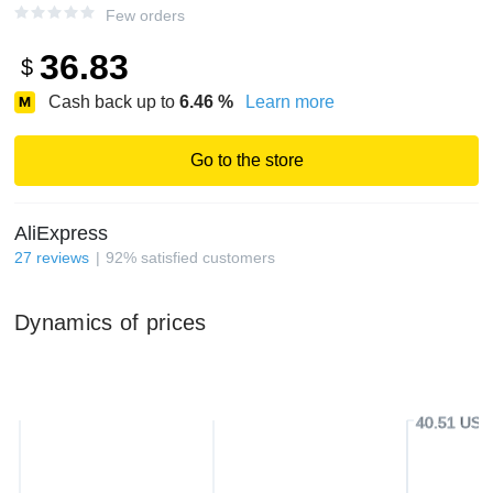
Few orders
36.83
$
Cash back up to
6.46
%
Learn more
Go to the store
AliExpress
27
reviews
92
%
satisfied customers
Dynamics of prices
40.51 USD