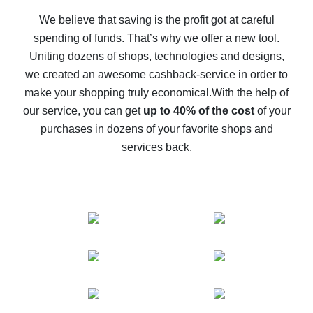
How to get back on AliExpress - easy ways to get cash
back
We believe that saving is the profit got at careful
spending of funds. That’s why we offer a new tool.
10% cash back on AliExpress - the impossible is
possible
Uniting dozens of shops, technologies and designs,
we created an awesome cashback-service in order to
The best cash back on AliExpress - how to find it
make your shopping truly economical.
With the help of
The best cash back service for AliExpress - let's
our service, you can get
up to 40% of the cost
of your
compare offers
purchases in dozens of your favorite shops and
services back.