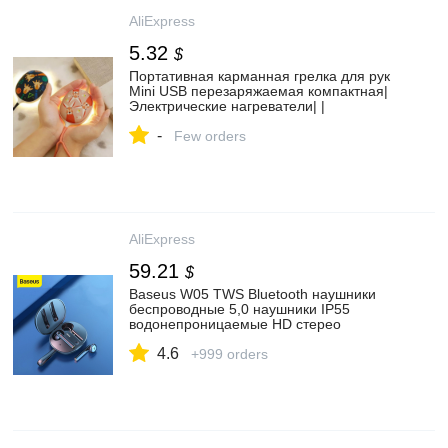
AliExpress
5.32
$
Портативная карманная грелка для рук
Mini USB перезаряжаемая компактная|
Электрические нагреватели| |
АлиЭкспресс
-
Few orders
AliExpress
59.21
$
Baseus W05 TWS Bluetooth наушники
беспроводные 5,0 наушники IP55
водонепроницаемые HD стерео
наушники Поддержка Qi Беспроводная
4.6
зарядка|Наушники и гарнитуры| |
+999 orders
АлиЭкспресс