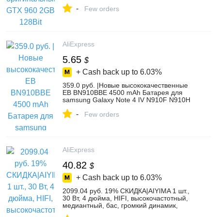
видеокартами Geforce GTX960 2GB
-
Hdmi Dvi игры-in Графические карты
Few orders
from Компьютер и офис on
Aliexpress.com | Alibaba Group
AliExpress
5.65
$
+ Cash back up to
6.03%
359.0 руб. |Новые высококачественные
EB BN910BBE 4500 mAh Батарея для
samsung Galaxy Note 4 IV N910F N910H
N910S N910U N910L N9100 телефон-in
-
Аккумуляторы для мобильных
Few orders
телефонов from Мобильные телефоны и
телекоммуникации on Aliexpress.com |
Alibaba Group
AliExpress
40.82
$
+ Cash back up to
6.03%
2099.04 руб. 19% СКИДКА|AIYIMA 1 шт.,
30 Вт, 4 дюйма, HIFI, высокочастотный,
медиантный, бас, громкий динамик,
настольный, книжная полка, аудио