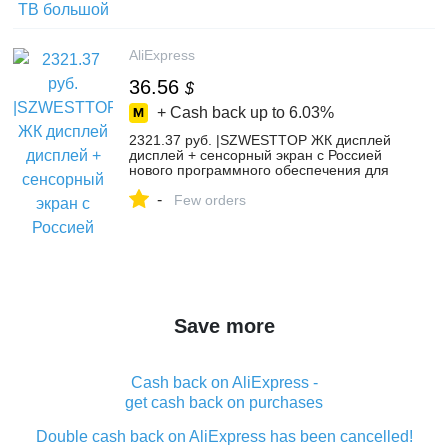
телефоны from Мобильные телефоны и
телекоммуникации on Aliexpress.com |
Alibaba Group
AliExpress
36.56
$
+ Cash back up to
6.03%
2321.37 руб. |SZWESTTOP ЖК дисплей
дисплей + сенсорный экран с Россией
нового программного обеспечения для
Philips W8510 CTW8510 телефона
-
Xenium мобильного телефона-in ЖК-
Few orders
экраны для мобильных телефонов from
Мобильные телефоны и
телекоммуникации on Aliexpress.com |
Alibaba Group
Save more
Cash back on AliExpress -
get cash back on purchases
Double cash back on AliExpress has been cancelled!