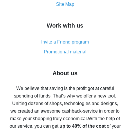
How to get the most cash back on AliExpress -
Site Map
overview
How to get cash back on AliExpress - overview of
Work with us
simple methods
Cash back on AliExpress - customer reviews
Invite a Friend program
8% cash back on AliExpress - saving real money is a
real thing
Promotional material
7% cash back on AliExpress - save on purchases
Five ways to get the most cash back on AliExpress
About us
How to get back on AliExpress - easy ways to get cash
back
We believe that saving is the profit got at careful
spending of funds. That’s why we offer a new tool.
10% cash back on AliExpress - the impossible is
possible
Uniting dozens of shops, technologies and designs,
we created an awesome cashback-service in order to
The best cash back on AliExpress - how to find it
make your shopping truly economical.
With the help of
The best cash back service for AliExpress - let's
our service, you can get
up to 40% of the cost
of your
compare offers