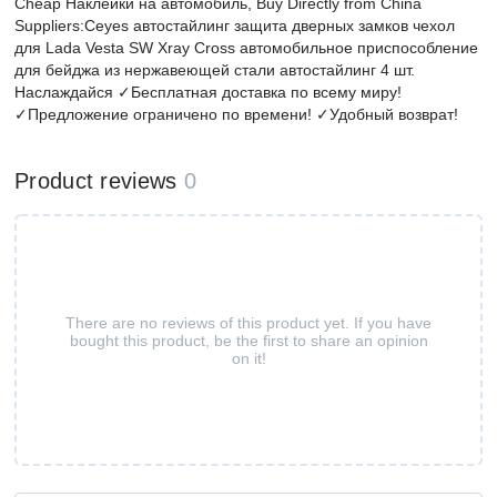
Cheap Наклейки на автомобиль, Buy Directly from China
Suppliers:Ceyes автостайлинг защита дверных замков чехол
для Lada Vesta SW Xray Cross автомобильное приспособление
для бейджа из нержавеющей стали автостайлинг 4 шт.
Наслаждайся ✓Бесплатная доставка по всему миру!
✓Предложение ограничено по времени! ✓Удобный возврат!
Product reviews
0
There are no reviews of this product yet. If you have
bought this product, be the first to share an opinion
on it!