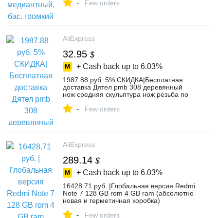
-
динамик s, полный диапазон, динамик
Few orders
4Ohm, 8Ohm-in Комплекты колонок from
Бытовая электроника on Aliexpress.com |
Alibaba Group
AliExpress
32.95
$
+ Cash back up to
6.03%
1987.88 руб. 5% СКИДКА|Бесплатная
доставка Дятел pmb 308 деревянный
нож средняя скульптура нож резьба по
дереву нож 8 компл.. скульптура
-
инструменты-in Наборы ручных
Few orders
инструментов from Орудия on
Aliexpress.com | Alibaba Group
AliExpress
289.14
$
+ Cash back up to
6.03%
16428.71 руб. |Глобальная версия Redmi
Note 7 128 GB rom 4 GB ram (абсолютно
новая и герметичная коробка)
официальная rom, note7 128 gb-in
-
Мобильные телефоны from Мобильные
Few orders