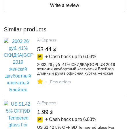
Write a review
Similar products
AliExpress
53.44
$
+ Cash back up to
6.03%
2002.26 руб. 41% СКИДКА|GOPLUS 2019
женский двубортный клетчатый Блейзер
длинный рукав офисная куртка женская
Высококачественная Весенняя
-
повседневная элегантные пальто C7185-
Few orders
in Пиджаки from Женская одежда on
Aliexpress.com | Alibaba Group
AliExpress
1.99
$
+ Cash back up to
6.03%
US $1.42 5% OFF|9D Tempered glass For