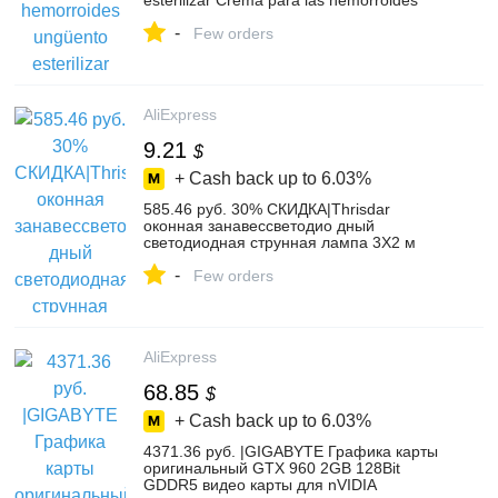
esterilizar Crema para las hemorroides
internas pilas externa fisura Anal terapia-in
-
Parches from Belleza y salud on
Few orders
Aliexpress.com | Alibaba Group
AliExpress
9.21
$
+ Cash back up to
6.03%
585.46 руб. 30% СКИДКА|Thrisdar
оконная занавессветодио дный
светодиодная струнная лампа 3X2 м
3X3 м 6X3 м наружная сосулька
-
Рождественская фея струнная лампа
Few orders
Свадьба Сад Фея гирлянда купить на
AliExpress
AliExpress
68.85
$
+ Cash back up to
6.03%
4371.36 руб. |GIGABYTE Графика карты
оригинальный GTX 960 2GB 128Bit
GDDR5 видео карты для nVIDIA