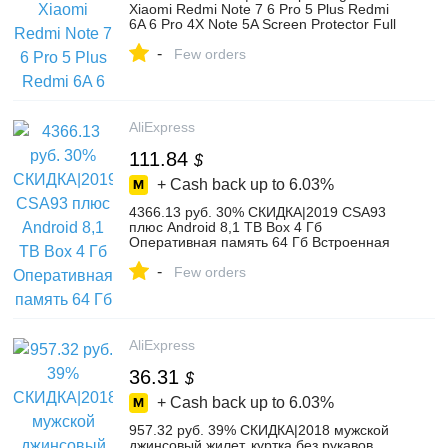
Xiaomi Redmi Note 7 6 Pro 5 Plus Redmi
6A 6 Pro 4X Note 5A Screen Protector Full
Cover For Redmi Note 5 6-in Phone
-
Screen Protectors from Cellphones &
Few orders
Telecommunications on Aliexpress.com |
Alibaba Group
AliExpress
111.84
$
+ Cash back up to
6.03%
4366.13 руб. 30% СКИДКА|2019 CSA93
плюс Android 8,1 ТВ Box 4 Гб
Оперативная память 64 Гб Встроенная
память 2,4G 5G Wi Fi Bluetooth 4,0 smart
-
Декодер каналов кабельного
Few orders
телевидения RK3328 H.265 4 K HD
медиаплеер-in ТВ-приставки from
Бытовая электроника on Aliexpress.com |
Alibaba Group
AliExpress
36.31
$
+ Cash back up to
6.03%
957.32 руб. 39% СКИДКА|2018 мужской
джинсовый жилет, куртка без рукавов,