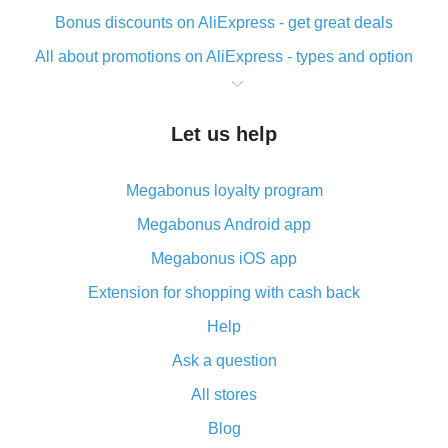
Bonus discounts on AliExpress - get great deals
All about promotions on AliExpress - types and option
What is cash back when making purchases on
AliExpress - short and sweet
Let us help
The best place to download cash back for AliExpress
and how to install it
Megabonus loyalty program
What is the AliExpress cash back plugin and what are
its advantages
Megabonus Android app
Cash back from the AliExpress mobile app -
Megabonus iOS app
advantages of the plugin
Extension for shopping with cash back
Double cash back on AliExpress has been cancelled!
Help
How to use cash back on AliExpress - short manual
Ask a question
All about how cash back works on AliExpress
All stores
Cash back promo code from AliExpress - how it works
and what it does
Blog