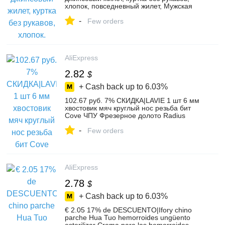
хлопок, повседневный жилет, Мужская
джинсовая куртка, приталенная Мужская
-
куртка, ковбойские карманы, плюс
Few orders
Размер 7XL-in Жилеты и безрукавки from
Мужская одежда on Aliexpress.com |
Alibaba Group
AliExpress
2.82
$
+ Cash back up to
6.03%
102.67 руб. 7% СКИДКА|LAVIE 1 шт 6 мм
хвостовик мяч круглый нос резьба бит
Cove ЧПУ Фрезерное долото Radius
Core Вольфрам карбидная Концевая
-
фреза для дерева MC06003-in Фреза
Few orders
from Орудия on Aliexpress.com | Alibaba
Group
AliExpress
2.78
$
+ Cash back up to
6.03%
€ 2.05 17% de DESCUENTO|Ifory chino
parche Hua Tuo hemorroides ungüento