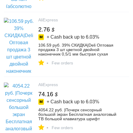
телефоны и телекоммуникации on
Aliexpress.com | Alibaba Group
AliExpress
2.76
$
+ Cash back up to
6.03%
106.59 руб. 39% СКИДКА|Deli Оптовая
продажа 3 шт цветной двойной
наконечник 0,5/1 мм быстрая сухая
Перманентная вывеска маркеры для
-
ткани металла качество fineliner для
Few orders
рисования-in Фломастеры from
Офисные и школьные принадлежности
on Aliexpress.com | Alibaba Group
AliExpress
74.16
$
+ Cash back up to
6.03%
4054.22 руб. |Почерк сенсорный
большой экран Бесплатная аналоговый
ТВ большой клавиатура шрифт
мобильный телефон для пожилых
-
людей Lound голос чехол больше
Few orders
ожидания D2016-in Мобильные