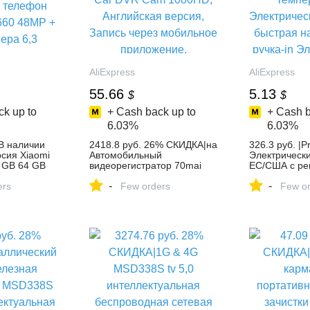
AliExpress
AliExpress
55.66
5.13
$
$
k up to
+ Cash back up to
+ Cash b
6.03%
6.03%
|В наличии
2418.8 руб. 26% СКИДКА|на
326.3 руб. |P
сия Xiaomi
Автомобильный
Электрическ
4 GB 64 GB
видеорегистратор 70mai
ЕС/США с ре
лефон
Car DVR Cam 1080HD,
температуро
-
-
0 48MP +
ers
Английская версия, Запись
Few orders
Электрическ
Few or
,3
через мобильное
быстрая нагр
приложение, Встроенные G
ручка-in Эле
датчики 130FOV-in
паяльники fr
Видеорегистратор from
Aliexpress.co
Автомобили и мотоциклы
Group
on Aliexpress.com | Alibaba
Group