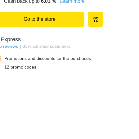
Cash back up to
6.03
%
Learn more
Go to the store
iExpress
6
reviews
83
%
satisfied customers
Promotions and discounts for the purchases
12
promo codes