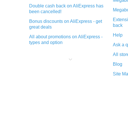
Megabo
Double cash back on AliExpress has
Megabo
been cancelled!
Extensi
Bonus discounts on AliExpress - get
back
great deals
Help
All about promotions on AliExpress -
types and option
Ask a q
What is cash back when making
All stor
purchases on AliExpress - short and
sweet
Blog
The best place to download cash
Site M
back for AliExpress and how to
install it
What is the AliExpress cash back
plugin and what are its advantages
Cash back from the AliExpress
mobile app - advantages of the
plugin