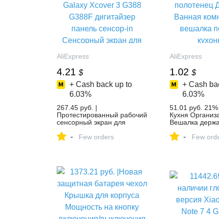
AliExpress
AliExpress
4.21
1.02
$
$
+ Cash back up to
+ Cash bac
6.03%
6.03%
267.45 руб. |
51.01 руб. 21
Протестированный рабочий
Кухня Организ
сенсорный экран для
Вешалка держа
samsung Galaxy Xcover 3
полотенец Дер
-
-
G388 G388F дигитайзер
Few orders
Ванная комнат
Few ord
панель сенсор-in
вешалка полка
Сенсорный экран для
кухонные прин
мобильных телефонов from
аксессуары-in 
Мобильные телефоны и
держатели fro
телекоммуникации on
on Aliexpress.c
Aliexpress.com | Alibaba
Group
Group