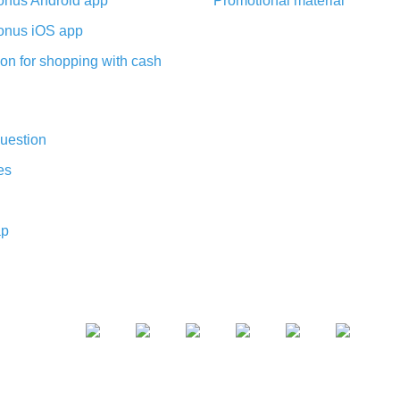
nus Android app
Promotional material
nus iOS app
on for shopping with cash
uestion
es
ap