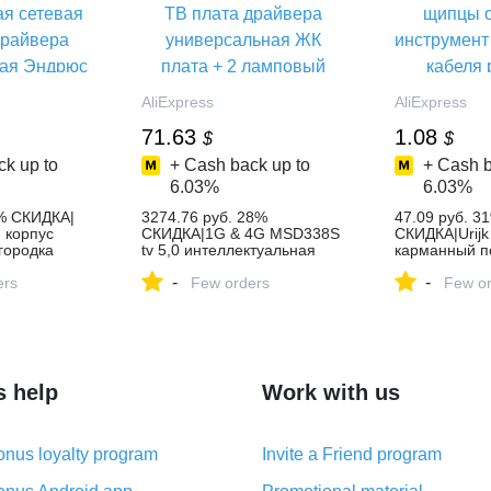
AliExpress
AliExpress
71.63
1.08
$
$
k up to
+ Cash back up to
+ Cash b
6.03%
6.03%
8% СКИДКА|
3274.76 руб. 28%
47.09 руб. 3
 корпус
СКИДКА|1G & 4G MSD338S
СКИДКА|Urij
городка
tv 5,0 интеллектуальная
карманный п
0
беспроводная сетевая ТВ
нож для зачи
-
-
ная
ers
плата драйвера
Few orders
щипцы обжи
Few or
сетевая ТВ
универсальная ЖК плата +
инструмент д
а
2 ламповый Инвертор + 7 k
кабеля резак
я Эндрюс ЖК
кнопка-in Аксессуары для
Инструмент з
ата Android-
акустических систем from
Плоскогубцы
для
Бытовая электроника on
on Aliexpress
rom Бытовая
Aliexpress.com | Alibaba
Group
s help
Work with us
Group
| Alibaba
nus loyalty program
Invite a Friend program