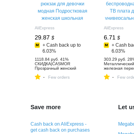
AliExpress
AliExpress
29.87
6.71
$
$
+ Cash back up to
+ Cash bac
6.03%
6.03%
1118.84 руб. 41%
303.29 руб. 2
СКИДКА|CASMOR
Металлический
Прозрачный женский
железная пере
прозрачный рюкзак 2019
MSD338S tv 5,
-
-
Летний Мини милый рюкзак
Few orders
интеллектуаль
Few ord
для девочки модная
беспроводная 
Подростковая женская
плата драйвер
школьная сумка рюкзаки-in
универсальна
Рюкзаки from Багаж и сумки
материнская пл
on Aliexpress.com | Alibaba
in Аксессуары 
Group
аудиосистем f
Save more
Let u
электроника on
Aliexpress.com 
Group
Cash back on AliExpress -
Megabo
get cash back on purchases