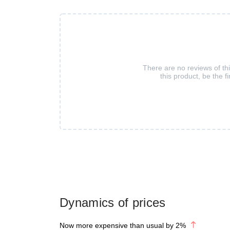
There are no reviews of th
this product, be the fi
Dynamics of prices
Now more expensive than usual by
2
%