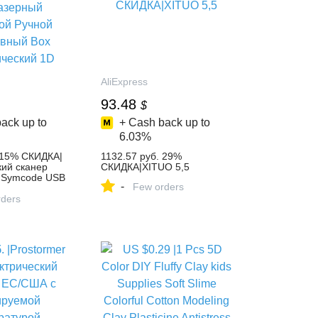
AliExpress
93.48
$
ack up to
+ Cash back up to
6.03%
 15% СКИДКА|
1132.57 руб. 29%
кий сканер
СКИДКА|XITUO 5,5
, Symcode USB
-
Few orders
оводной
ативный Box
ders
кий 1D
штрих кодов-in
m Компьютер и
press.com |
p