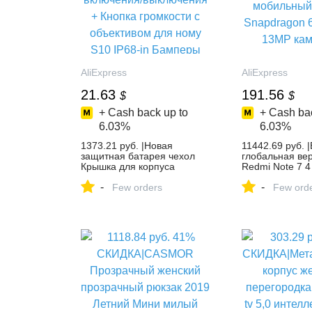
AliExpress
AliExpress
21.63
191.56
$
$
+ Cash back up to
+ Cash bac
6.03%
6.03%
1373.21 руб. |Новая
11442.69 руб. 
защитная батарея чехол
глобальная вер
Крышка для корпуса
Redmi Note 7 
Мощность на кнопку
мобильный те
-
-
включения/выключения +
Few orders
Snapdragon 66
Few ord
Кнопка громкости с
13MP камера 6
объективом для ному S10
IP68-in Бамперы from
Мобильные телефоны и
телекоммуникации on
Aliexpress.com | Alibaba
Group