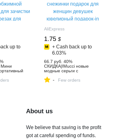
AliExpress
1.75
$
ack up to
+ Cash back up to
6.03%
1%
66.7 руб. 40%
k Мини
СКИДКА|IMucci новые
ортативный
модные серьги с
стки проводов
кристаллами новая серьга
-
мной
ders
милые серьги снежинки
Few orders
ля зачистки
подарок для женщин
 для обжима
девушек ювелирный
апчасти-in
подарок-in Серьги-гвоздики
 from Орудия
from Украшения и
.com | Alibaba
аксессуары on
Aliexpress.com | Alibaba
About us
Group
We believe that saving is the profit
got at careful spending of funds.