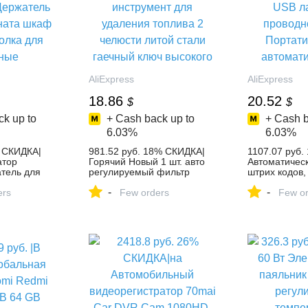
AliExpress
AliExpress
18.86
20.52
$
$
k up to
+ Cash back up to
+ Cash b
6.03%
6.03%
% СКИДКА|
981.52 руб. 18% СКИДКА|
1107.07 руб.
атор
Горячий Новый 1 шт. авто
Автоматичес
тель для
регулируемый фильтр
штрих кодов
жатель
гаечный ключ инструмент
лазерный пр
-
-
а шкаф
ers
для удаления топлива 2
Few orders
Ручной Порт
Few or
 для
челюсти литой стали
автоматичес
адлежности
гаечный ключ высокого
считыватель 
Полки и
качества-in Масляный
Сканеры fro
m Дом и сад
фильтр инструмент для
офис on Aliex
om | Alibaba
удаления from Автомобили
Alibaba Grou
и мотоциклы on
Aliexpress.com | Alibaba
Group