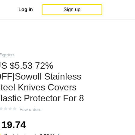
Log in
Sign up
iExpress
S $5.53 72%
FF|Sowoll Stainless
teel Knives Covers
lastic Protector For 8
Few orders
19.74