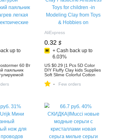
AliExpress
0.32
$
ack up to
+ Cash back up to
6.03%
rostormer 60 Вт
US $0.29 |1 Pcs 5D Color
ий паяльник
DIY Fluffy Clay kids Supplies
гулируемой
Soft Slime Colorful Cotton
й
Modeling Clay Plasticine
-
ий паяльник
ders
Antistress Toys for children -
Few orders
ев легкая
in Modeling Clay from Toys &
ктрические
Hobbies on Aliexpress.com |
om Орудия on
Alibaba Group
m | Alibaba