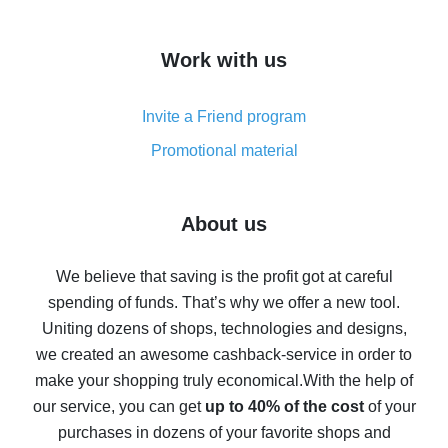
overview
How to get cash back on AliExpress - overview of
Work with us
simple methods
Cash back on AliExpress - customer reviews
Invite a Friend program
8% cash back on AliExpress - saving real money is a
real thing
Promotional material
7% cash back on AliExpress - save on purchases
Five ways to get the most cash back on AliExpress
About us
How to get back on AliExpress - easy ways to get cash
back
We believe that saving is the profit got at careful
spending of funds. That’s why we offer a new tool.
10% cash back on AliExpress - the impossible is
possible
Uniting dozens of shops, technologies and designs,
we created an awesome cashback-service in order to
The best cash back on AliExpress - how to find it
make your shopping truly economical.
With the help of
The best cash back service for AliExpress - let's
our service, you can get
up to 40% of the cost
of your
compare offers
purchases in dozens of your favorite shops and