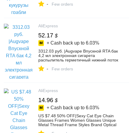
-
Cachorro Chien Perros Honden Hond
Few orders
Прямая поставка-in Собака Расчёски и
гребни для волос from Дом и сад on
Aliexpress.com | Alibaba Group
AliExpress
52.17
$
+ Cash back up to
6.03%
3312.03 руб. |Augvape Впускной RTA бак
4,2 мл электронная сигарета
распылитель герметичный нижний поток
воздуха прямо в катушку одна катушка
-
24 мм RTA танк-in Атомайзеры
Few orders
электронных сигарет from Бытовая
электроника on Aliexpress.com | Alibaba
Group
AliExpress
14.96
$
+ Cash back up to
6.03%
US $7.48 50% OFF|Sexy Cat Eye Chain
Glasses Frames Women Glasses Unique
Metal Thread Frame Styles Brand Optical
Fashion Computer Glasses 45593-in