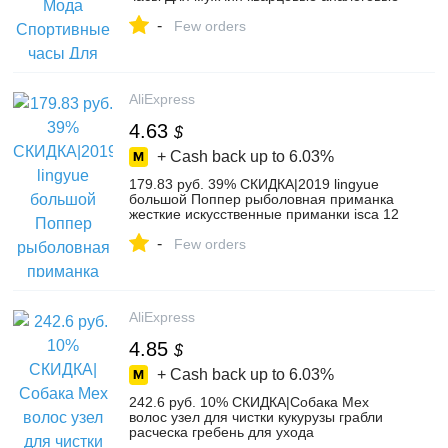
Дата Часы мужские кожаные военные
-
Водонепроницаемый часы Relogio
Few orders
Masculino-in Спортивные часы from
Ручные часы on Aliexpress.com | Alibaba
Group
AliExpress
4.63
$
+ Cash back up to
6.03%
179.83 руб. 39% СКИДКА|2019 lingyue
большой Поппер рыболовная приманка
жесткие искусственные приманки isca 12
см 40 г топвотер приманка воблер
-
крючок для рыбной ловли Щука
Few orders
приманка-in Наживка from Спорт и
развлечения on Aliexpress.com | Alibaba
Group
AliExpress
4.85
$
+ Cash back up to
6.03%
242.6 руб. 10% СКИДКА|Собака Мех
волос узел для чистки кукурузы грабли
расческа гребень для ухода
металлическое лезвие Mascotas