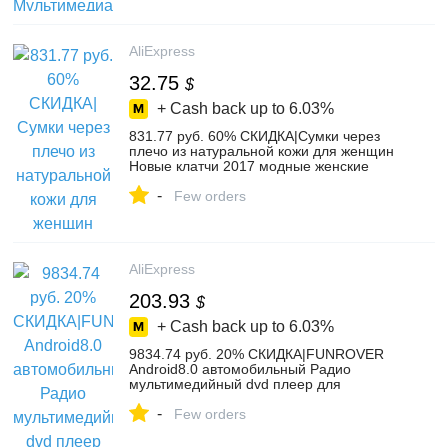
мотоциклы on Aliexpress.com | Alibaba
Group
AliExpress
32.75
$
+ Cash back up to
6.03%
831.77 руб. 60% СКИДКА|Сумки через
плечо из натуральной кожи для женщин
Новые клатчи 2017 модные женские
сумки через плечо-in Сумки с ручками
-
from Багаж и сумки on Aliexpress.com |
Few orders
Alibaba Group
AliExpress
203.93
$
+ Cash back up to
6.03%
9834.74 руб. 20% СКИДКА|FUNROVER
Android8.0 автомобильный Радио
мультимедийный dvd плеер для
Chevrolet Cruze 2009 2013 2din gps
-
навигация с рулем стерео-in
Few orders
Мультимедийные плееры для
автомобиля from Автомобили и