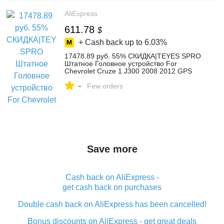
Group
AliExpress
611.78
$
+ Cash back up to
6.03%
17478.89 руб. 55% СКИДКА|TEYES SPRO
Штатное Головное устройство For
Chevrolet Cruze 1 J300 2008 2012 GPS
Android 8.1 aвтомагнитола магнитола
-
автомагнитолы Андроид для Шев-in
Few orders
Мультимедийные плееры для
автомобиля from Автомобили и
мотоциклы on Aliexpress.com | Alibaba
Group
Save more
Cash back on AliExpress -
get cash back on purchases
Double cash back on AliExpress has been cancelled!
Bonus discounts on AliExpress - get great deals