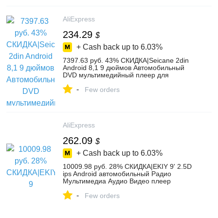
мотоциклы on Aliexpress.com | Alibaba
Group
AliExpress
234.29
$
+ Cash back up to
6.03%
7397.63 руб. 43% СКИДКА|Seicane 2din
Android 8,1 9 дюймов Автомобильный
DVD мультимедийный плеер для
Chevrolet CRUZE 2012 2013 2014 2015
-
четырехъядерный 1024*600 gps Wifi-in
Few orders
Мультимедийные плееры для
автомобиля from Автомобили и
мотоциклы on Aliexpress.com | Alibaba
Group
AliExpress
262.09
$
+ Cash back up to
6.03%
10009.98 руб. 28% СКИДКА|EKIY 9' 2.5D
ips Android автомобильный Радио
Мультимедиа Аудио Видео плеер
навигация gps 4 г модем для Chevrolet
-
Cruze седан DVD 2008 2012-in
Few orders
Мультимедийные плееры для
автомобиля from Автомобили и
мотоциклы on Aliexpress.com | Alibaba