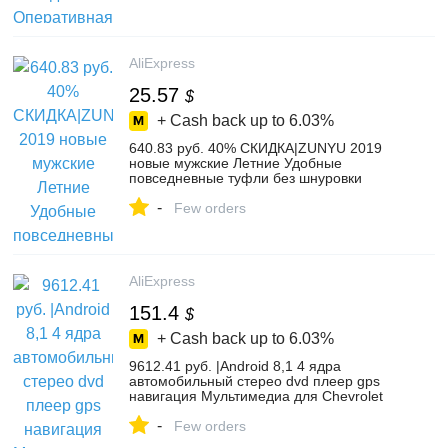
SCLL-in Охлаждающие подставки для
ноутбука from Компьютер и офис on
Aliexpress.com | Alibaba Group
AliExpress
25.57
$
+ Cash back up to
6.03%
640.83 руб. 40% СКИДКА|ZUNYU 2019
новые мужские Летние Удобные
повседневные туфли без шнуровки
дышащие сетчатые туфли на плоской
-
подошве кроссовки спортивные водные
Few orders
Лоферы 39 49-in Мужская повседневная
обувь from Туфли on Aliexpress.com |
Alibaba Group
AliExpress
151.4
$
+ Cash back up to
6.03%
9612.41 руб. |Android 8,1 4 ядра
автомобильный стерео dvd плеер gps
навигация Мультимедиа для Chevrolet
Cruze 2009 2012 головное устройство с
-
радио аудио-in Мультимедийные плееры
Few orders
для автомобиля from Автомобили и