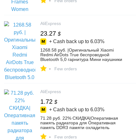
-
Men's Eyewear Frames from Apparel
Few orders
Accessories on Aliexpress.com | Alibaba
Group
AliExpress
23.27
$
+ Cash back up to
6.03%
1268.58 руб. |Оригинальный Xiaomi
Redmi AirDots True беспроводной
Bluetooth 5,0 гарнитура Мини наушники
автоматическая зарядка коробка для
-
наушников DSP шумоподавление-in
Few orders
Наушники и гарнитуры from Бытовая
электроника on Aliexpress.com | Alibaba
Group
AliExpress
1.72
$
+ Cash back up to
6.03%
71.28 руб. 22% СКИДКА|Оперативная
память радиатора для Оперативная
память DDR3 памяти охладитель
радиатор охлаждения Настольный
-
радиатор для ram DDR2 DDR3 DDR4
Few orders