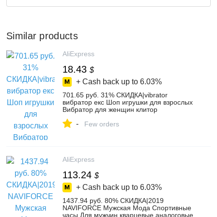
Similar products
AliExpress
18.43
$
+ Cash back up to
6.03%
701.65 руб. 31% СКИДКА|vibrator
вибратор екс Шоп игрушки для взрослых
Вибратор для женщин клитор
стимулятор двойной вибратор U Тип
-
интимные игруш-in Вибраторы from
Few orders
Красота и здоровье on Aliexpress.com |
Alibaba Group
AliExpress
113.24
$
+ Cash back up to
6.03%
1437.94 руб. 80% СКИДКА|2019
NAVIFORCE Мужская Мода Спортивные
часы Для мужчин кварцевые аналоговые