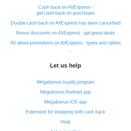
Cash back on AliExpress -
get cash back on purchases
Double cash back on AliExpress has been cancelled!
Bonus discounts on AliExpress - get great deals
All about promotions on AliExpress - types and option
What is cash back when making purchases on
AliExpress - short and sweet
Let us help
The best place to download cash back for AliExpress
and how to install it
Megabonus loyalty program
What is the AliExpress cash back plugin and what are
its advantages
Megabonus Android app
Cash back from the AliExpress mobile app -
Megabonus iOS app
advantages of the plugin
Extension for shopping with cash back
Double cash back on AliExpress has been cancelled!
Help
How to use cash back on AliExpress - short manual