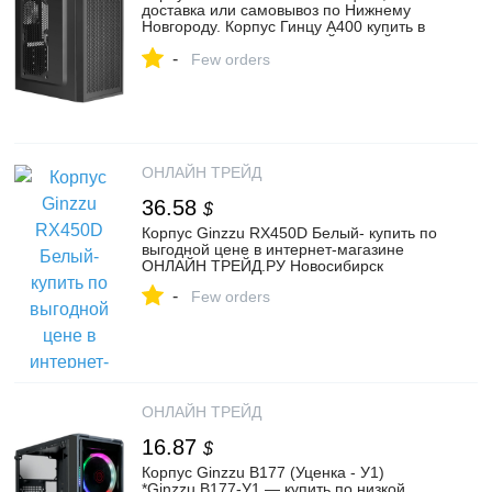
доставка или самовывоз по Нижнему
Новгороду. Корпус Гинцу A400 купить в
интернет магазине ОНЛАЙН ТРЕЙД.РУ
-
Few orders
ОНЛАЙН ТРЕЙД
36.58
$
Корпус Ginzzu RX450D Белый- купить по
выгодной цене в интернет-магазине
ОНЛАЙН ТРЕЙД.РУ Новосибирск
-
Few orders
ОНЛАЙН ТРЕЙД
16.87
$
Корпус Ginzzu B177 (Уценка - У1)
*Ginzzu B177-У1 — купить по низкой