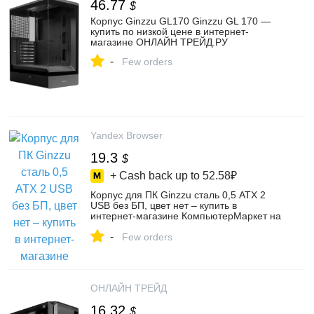
46.77
$
Корпус Ginzzu GL170 Ginzzu GL 170 —
купить по низкой цене в интернет-
магазине ОНЛАЙН ТРЕЙД.РУ
-
Few orders
Yandex Browser
19.3
$
+ Cash back up to
52.58₽
Корпус для ПК Ginzzu сталь 0,5 ATX 2
USB без БП, цвет нет – купить в
интернет-магазине КомпьютерМаркет на
Яндекс Маркете, 103562983832
-
Few orders
ОНЛАЙН ТРЕЙД
16.32
$