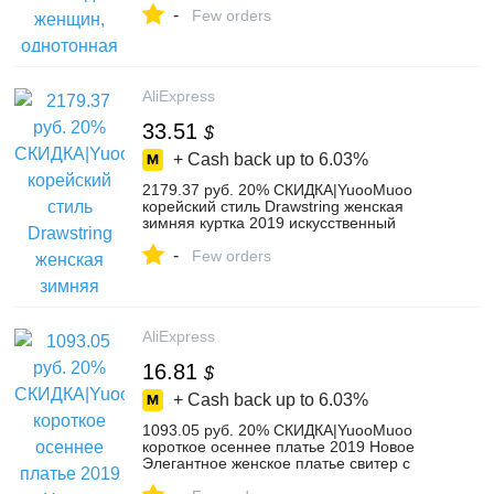
-
воротником, верхняя одежда,
Few orders
шерстяные рабочие пальто casaco-in
Шерсть и сочетания from Женская
одежда on Aliexpress.com | Alibaba Group
AliExpress
33.51
$
+ Cash back up to
6.03%
2179.37 руб. 20% СКИДКА|YuooMuoo
корейский стиль Drawstring женская
зимняя куртка 2019 искусственный
меховой воротник плотное зимнее
-
пальто женская одежда женские парки-in
Few orders
Парки from Женская одежда on
Aliexpress.com | Alibaba Group
AliExpress
16.81
$
+ Cash back up to
6.03%
1093.05 руб. 20% СКИДКА|YuooMuoo
короткое осеннее платье 2019 Новое
Элегантное женское платье свитер с
круглым вырезом и пуговицами