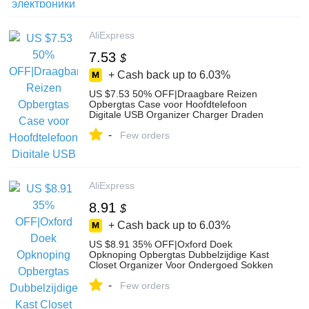
AliExpress
7.53
$
+ Cash back up to
6.03%
US $7.53 50% OFF|Draagbare Reizen
Opbergtas Case voor Hoofdtelefoon
Digitale USB Organizer Charger Draden
Cosmetische Zipper Storage Case
-
Accessoires-in Opbergtassen van Huis &
Few orders
Tuin op Aliexpress.com | Alibaba Groep
AliExpress
8.91
$
+ Cash back up to
6.03%
US $8.91 35% OFF|Oxford Doek
Opknoping Opbergtas Dubbelzijdige Kast
Closet Organizer Voor Ondergoed Sokken
Zakken Slaapkamer Thuis Opknoping
-
Zakken-in Hang organisers van Huis &
Few orders
Tuin op Aliexpress.com | Alibaba Groep