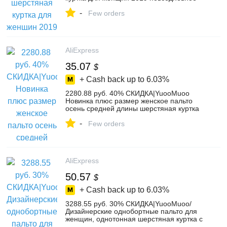
зимнее пальто Женская Офисная
-
верхняя одежда шерстяная куртка-in
Few orders
Шерсть и сочетания from Женская
одежда on Aliexpress.com | Alibaba Group
AliExpress
35.07
$
+ Cash back up to
6.03%
2280.88 руб. 40% СКИДКА|YuooMuoo
Новинка плюс размер женское пальто
осень средней длины шерстяная куртка
плюс размер 3XL однобортный дизайн
-
Брендовая женская куртка верхняя
Few orders
одежда-in Шерсть и сочетания from
Женская одежда on Aliexpress.com |
Alibaba Group
AliExpress
50.57
$
+ Cash back up to
6.03%
3288.55 руб. 30% СКИДКА|YuooMuoo/
Дизайнерские однобортные пальто для
женщин, однотонная шерстяная куртка с
длинными рукавами и отложным