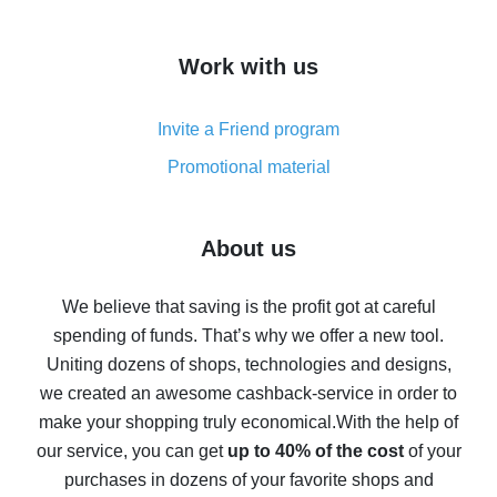
overview
How to get cash back on AliExpress - overview of
Work with us
simple methods
Cash back on AliExpress - customer reviews
Invite a Friend program
8% cash back on AliExpress - saving real money is a
real thing
Promotional material
7% cash back on AliExpress - save on purchases
Five ways to get the most cash back on AliExpress
About us
How to get back on AliExpress - easy ways to get cash
back
We believe that saving is the profit got at careful
spending of funds. That’s why we offer a new tool.
10% cash back on AliExpress - the impossible is
possible
Uniting dozens of shops, technologies and designs,
we created an awesome cashback-service in order to
The best cash back on AliExpress - how to find it
make your shopping truly economical.
With the help of
The best cash back service for AliExpress - let's
our service, you can get
up to 40% of the cost
of your
compare offers
purchases in dozens of your favorite shops and