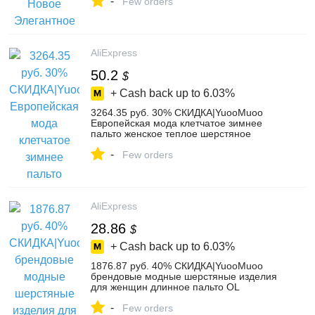
-
облегающее офисное платье с
Few orders
длинными рукавами зимнее
универсальное розовое эластичное
женское вязаное платье-in Платья from
Женская одежда on Aliexpress.com |
AliExpress
Alibaba Group
50.2
$
+ Cash back up to
6.03%
3264.35 руб. 30% СКИДКА|YuooMuoo
Европейская мода клетчатое зимнее
пальто женское теплое шерстяное
пальто брендовый дизайн куртка
-
средней длины женское кашемировое
Few orders
пальто верхняя одежда-in Шерсть и
сочетания from Женская одежда on
Aliexpress.com | Alibaba Group
AliExpress
28.86
$
+ Cash back up to
6.03%
1876.87 руб. 40% СКИДКА|YuooMuoo
брендовые модные шерстяные изделия
для женщин длинное пальто OL
офисная работа осень зима клетчатые
-
карманы смешанные тонкие шерстяные
Few orders