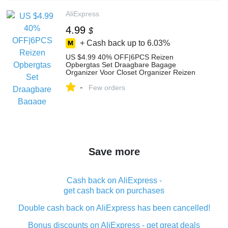
AliExpress
4.99
$
+ Cash back up to
6.03%
US $4.99 40% OFF|6PCS Reizen
Opbergtas Set Draagbare Bagage
Organizer Voor Closet Organizer Reizen
Koffer Organisator Sets Kleding Organizer
-
Bag-in Opbergtassen van Huis & Tuin op
Few orders
Aliexpress.com | Alibaba Groep
Save more
Cash back on AliExpress -
get cash back on purchases
Double cash back on AliExpress has been cancelled!
Bonus discounts on AliExpress - get great deals