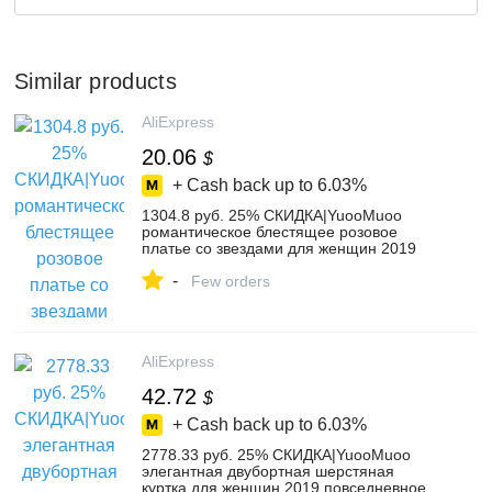
Similar products
AliExpress
20.06
$
+ Cash back up to
6.03%
1304.8 руб. 25% СКИДКА|YuooMuoo
романтическое блестящее розовое
платье со звездами для женщин 2019
осень V образным вырезом
-
трапециевидной формы черные
Few orders
элегантные вечерние эластичные
женские платья Vestidos-in Платья from
Женская одежда on Aliexpress.com |
Alibaba Group
AliExpress
42.72
$
+ Cash back up to
6.03%
2778.33 руб. 25% СКИДКА|YuooMuoo
элегантная двубортная шерстяная
куртка для женщин 2019 повседневное