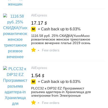
куртки верхняя одежда-in Шерсть и
сочетания from Женская одежда on
Aliexpress.com | Alibaba Group
AliExpress
17.17
$
+ Cash back up to
6.03%
1116.58 руб. 25% СКИДКА|YuooMuoo
романтическое женское трикотажное
розовое вечернее платье 2019 осень
зима v образный вырез Элегантное
-
длинное шифоновое платье с поясом и
Few orders
рукавами Дамское Платье-in Платья from
Женская одежда on Aliexpress.com |
Alibaba Group
AliExpress
1.54
$
+ Cash back up to
6.03%
PLCC32 к DIP32 EZ Программист
разъема адаптера-in Хранилища для
электроники from Электронные
компоненты и принадлежности on
-
AliExpress
Few orders