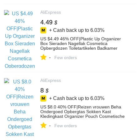
AliExpress
4.49
$
+ Cash back up to
6.03%
US $4.49 46% OFF|Plastic Up Organizer
Box Sieraden Nagellak Cosmetica
Opbergdozen Toiletartikelen Badkamer
Make Planken Lade Desktop-in Make-up
-
Organizers van Huis & Tuin op
Few orders
Aliexpress.com | Alibaba Groep
AliExpress
8
$
+ Cash back up to
6.03%
US $8.0 40% OFF|Reizen vrouwen Beha
Ondergoed Opbergtas Sokken Kast
Kledingkast Organizer Pouch Cosmetische
Case Lade Rits Koffer Accessoires-in
-
Opbergtassen van Huis & Tuin op
Few orders
Aliexpress.com | Alibaba Groep