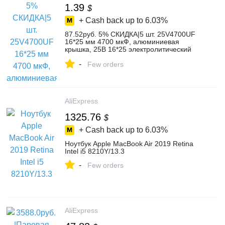
1.39
$
+ Cash back up to
6.03%
87.52руб. 5% СКИДКА|5 шт. 25V4700UF
16*25 мм 4700 мкФ, алюминиевая
крышка, 25В 16*25 электролитический
конденсатор с алюминиевой крышкой,
-
новый оригинальный-in Интегральные
Few orders
схемы from Электронные компоненты и
принадлежности on AliExpress
AliExpress
1325.76
$
+ Cash back up to
6.03%
Ноутбук Apple MacBook Air 2019 Retina
Intel i5 8210Y/13.3
-
Few orders
AliExpress