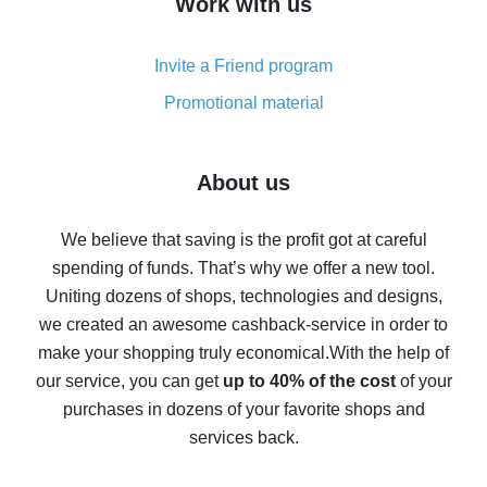
Work with us
simple methods
Cash back on AliExpress - customer reviews
Invite a Friend program
8% cash back on AliExpress - saving real money is a
real thing
Promotional material
7% cash back on AliExpress - save on purchases
Five ways to get the most cash back on AliExpress
About us
How to get back on AliExpress - easy ways to get cash
back
We believe that saving is the profit got at careful
spending of funds. That’s why we offer a new tool.
10% cash back on AliExpress - the impossible is
possible
Uniting dozens of shops, technologies and designs,
we created an awesome cashback-service in order to
The best cash back on AliExpress - how to find it
make your shopping truly economical.
With the help of
The best cash back service for AliExpress - let's
our service, you can get
up to 40% of the cost
of your
compare offers
purchases in dozens of your favorite shops and
services back.