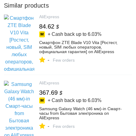
Similar products
AliExpress
84.62
$
+ Cash back up to
6.03%
Смартфон ZTE Blade V10 Vita [Ростест,
новый, SIM любых операторов,
официальная гарантия] on AliExpress
-
Few orders
AliExpress
367.69
$
+ Cash back up to
6.03%
Samsung Galaxy Watch (46 мм)-in Смарт-
часы from Бытовая электроника on
AliExpress
-
Few orders