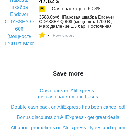
47.82
$
+ Cash back up to
6.03%
3588.0руб. |Паровая швабра Endever
ODYSSEY Q 606 (мощность 1700 Вт,
Макс давление 1,5 бар, Постоянная
подача пара 28 г/мин, температура пара
-
103 °С)-in Пароочистители from Бытовая
Few orders
техника on AliExpress
Save more
Cash back on AliExpress -
get cash back on purchases
Double cash back on AliExpress has been cancelled!
Bonus discounts on AliExpress - get great deals
All about promotions on AliExpress - types and option