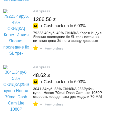
AliExpress
1266.56
$
+ Cash back up to
6.03%
79223.49руб. 49% СКИДКА|Корея Индия
Япония последние fix SL трек источник
питания цена 3d ноги шиацу дешевые
электрические 4d нулевой гравитации
-
всего тела Массажное Кресло-in
Few orders
Массажный стул from Красота и
здоровье on AliExpress
AliExpress
48.62
$
+ Cash back up to
6.03%
3041.34руб. 53% СКИДКА|256Рубль
купон Новая 70mai Dash Cam Lite 1080P
скорость координаты gps модули 70 MAI
Lite Автомобильный видеорегистратор
-
24H монитор парковки 70mai Lite
Few orders
Автомобильный видеорегистратор-in
Видеорегистратор from Автомобили и