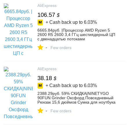
AliExpress
106.57
$
+ Cash back up to
6.03%
6665.84руб. |Процессор AMD Ryzen 5
2600 R5 2600 3,4 ГГц шестиядерный ЦП
с двенадцатью потоками
YD2600BBM6IAF Socket AM4-in ЦП from
-
Компьютер и офис on AliExpress
Few orders
AliExpress
38.18
$
+ Cash back up to
6.03%
2388.29руб. 59% СКИДКА|NINETYGO
90FUN Grinder Оксфорд Повседневный
Рюкзак 15,6 дюймов Сумка для ноутбука
британский стиль рюкзак для мужчин
-
женщин школы мальчиков девочек-in
Few orders
Рюкзаки from Багаж и сумки on AliExpress