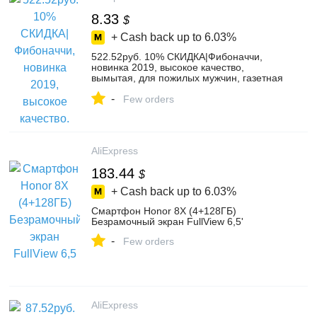
8.33
$
+ Cash back up to
6.03%
522.52руб. 10% СКИДКА|Фибоначчи,
новинка 2019, высокое качество,
вымытая, для пожилых мужчин, газетная
шляпа, Ретро стиль, таксистка, плоский
-
плющ, кепка, весна лето, Лоскутная,
Few orders
газетная Кепка s-in Мужская газетчик
шапки from Аксессуары для одежды on
AliExpress
AliExpress
183.44
$
+ Cash back up to
6.03%
Cмартфон Honor 8X (4+128ГБ)
Безрамочный экран FullView 6,5'
-
Few orders
AliExpress