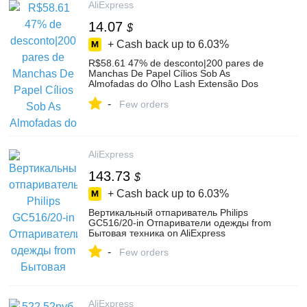
AliExpress
14.07
$
+ Cash back up to
6.03%
R$58.61 47% de desconto|200 pares de
Manchas De Papel Cílios Sob As
Almofadas do Olho Lash Extensão Dos
Cílios Travesseiro Adesivo Lint Livre Dicas
-
Sticker Wraps Make Up ferramentas-in
Few orders
Cílios postiços from Beleza e saúde on
AliExpress
AliExpress
143.73
$
+ Cash back up to
6.03%
Вертикальный отпариватель Philips
GC516/20-in Отпариватели одежды from
Бытовая техника on AliExpress
-
Few orders
AliExpress