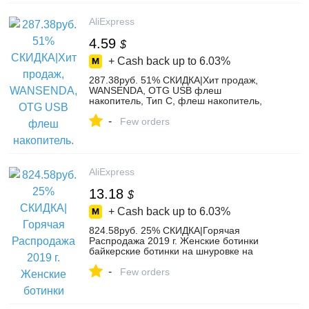
мотоциклы on AliExpress
AliExpress
4.59
$
+ Cash back up to
6.03%
287.38руб. 51% СКИДКА|Хит продаж,
WANSENDA, OTG USB флеш
накопитель, Тип C, флеш накопитель,
128 ГБ, 64 ГБ, 32 ГБ, 16 ГБ, USB
-
флешка, 3,0, высокоскоростная Флешка
Few orders
для устройств типа C-in USB флэш-
накопители from Компьютер и офис on
AliExpress
AliExpress
13.18
$
+ Cash back up to
6.03%
824.58руб. 25% СКИДКА|Горячая
Распродажа 2019 г. Женские ботинки
байкерские ботинки на шнуровке на
плоской подошве бордового цвета
-
женские ботинки на шнуровке с пряжкой
Few orders
размер 35 39-in Сапоги до середины
голени from Обувь on AliExpress