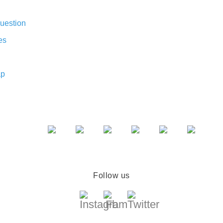
uestion
es
ap
Follow us