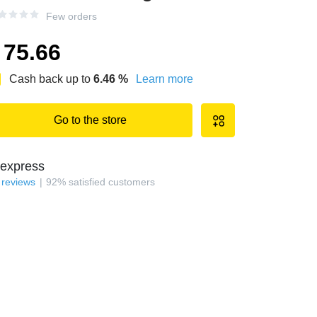
Few orders
75.66
Cash back up to
6.46
%
Learn more
Go to the store
iexpress
reviews
92
%
satisfied customers