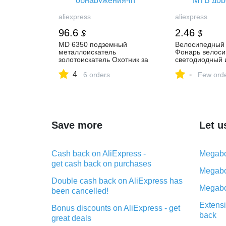
aliexpress
aliexpress
96.6
2.46
$
$
MD 6350 подземный
Велосипедный 
металлоискатель
Фонарь велос
золотоискатель Охотник за
светодиодный 
сокровищами MD6350
поворота торм
4
-
профессиональное
6 orders
задний фонарь
Few ord
оборудование для
Водонепрониц
обнаружения-in
дорожный вел
Промышленные
задний фонарь
металлодетекторы from
велосипеда-in
Инструменты on AliExpress
Велосипедная 
Спорт и развл
Save more
Let u
AliExpress
Cash back on AliExpress -
Megabo
get cash back on purchases
Megabo
Double cash back on AliExpress has
Megabo
been cancelled!
Extensi
Bonus discounts on AliExpress - get
back
great deals