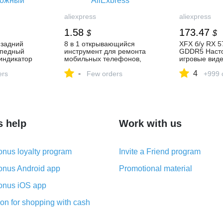
aliexpress
aliexpress
1.58
173.47
$
$
задний
8 в 1 открывающийся
XFX б/у RX 5
ипедный
инструмент для ремонта
GDDR5 Наст
индикатор
мобильных телефонов,
игровые вид
озной сигнал
Набор отверток для Iphone,
видеокарта н
-
4
ers
samsung, пряди
Few orders
570 4G on Al
+999 
аемый MTB
аксессуаров-in Отвертка
осипед
from Инструменты on
 для
AliExpress
фара from
ечения on
s help
Work with us
nus loyalty program
Invite a Friend program
nus Android app
Promotional material
nus iOS app
on for shopping with cash