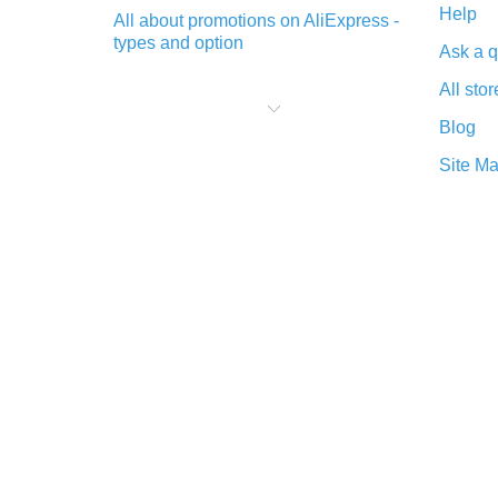
Help
All about promotions on AliExpress -
types and option
Ask a q
What is cash back when making
All stor
purchases on AliExpress - short and
sweet
Blog
The best place to download cash
Site M
back for AliExpress and how to
install it
What is the AliExpress cash back
plugin and what are its advantages
Cash back from the AliExpress
mobile app - advantages of the
plugin
Double cash back on AliExpress has
been cancelled!
How to use cash back on AliExpress
- short manual