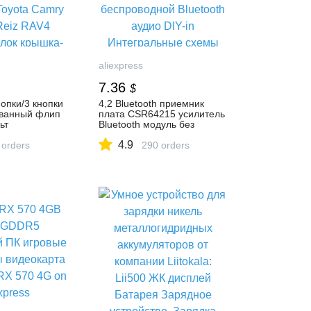
aliexpress
7.36
$
нопки/3 кнопки
4,2 Bluetooth приемник
ванный флип
плата CSR64215 усилитель
ьт
Bluetooth модуль без
ого ключа
потерь APT X
4.9
yota Camry
 orders
беспроводной Bluetooth
290 orders
 RAV4 корона
аудио DIY-in Интегральные
а-in Заготовки
схемы from Электронные
 Автомобили и
компоненты и
 AliExpress
принадлежности on
AliExpress