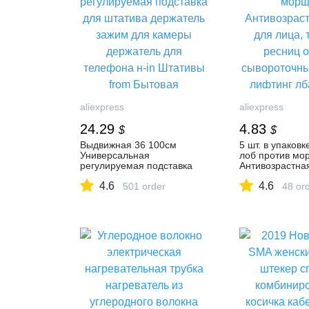
aliexpress
aliexpress
24.29
4.83
$
$
Выдвижная 36 100см
5 шт. в упаковк
Универсальная
лоб против мо
регулируемая подставка
Антивозрастна
для штатива держатель
лица, тушь для
4.6
4.6
зажим для камеры
501 order
акне, сыворот
48 or
держатель для телефона н-
протеин, лифти
in Штативы from Бытовая
за лицом, бес
электроника on AliExpress
доставка-in Ма
from Красота и
AliExpress