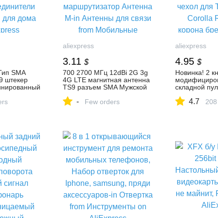
aliexpress
aliexpress
3.11
4.95
$
$
Тип SMA
700 2700 МГц 12dBi 2G 3g
Новинка! 2 к
9 штекер
4G LTE магнитная антенна
модифициро
инированный
TS9 разъем SMA Мужской
складной пул
ь RG174 15
GSM внешний
дистанционн
-
4.7
ели from
ers
маршрутизатор Антенна M-
Few orders
чехол для To
208
ма on
in Антенны для связи from
Corolla Reiz
Мобильные телефоны и
брелок крышк
телекоммуникации on
ключей from
AliExpress
мотоциклы on