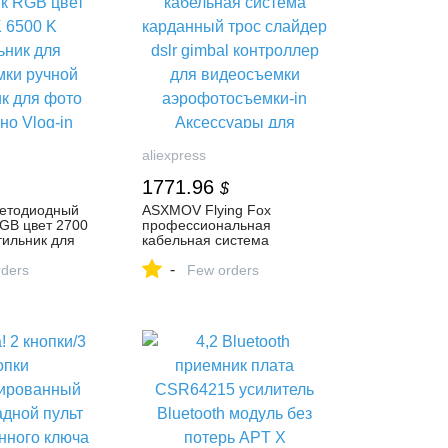
aliexpress
1771.96
$
етодиодный
ASXMOV Flying Fox
GB цвет 2700
профессиональная
тильник для
кабельная система
ручной
карданный трос слайдер
-
ля фото видео
ders
dslr gimbal контроллер для
Few orders
видеосъемки
ское
аэрофотосъемки-in
rom Бытовая
Аксессуары для
on AliExpress
фотостудии from Бытовая
электроника on AliExpress