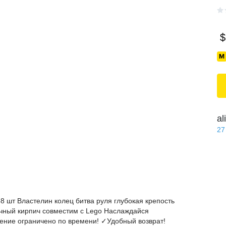
$
al
27
368 шт Властелин колец битва руля глубокая крепость
чный кирпич совместим с Lego Наслаждайся
ение ограничено по времени! ✓Удобный возврат!