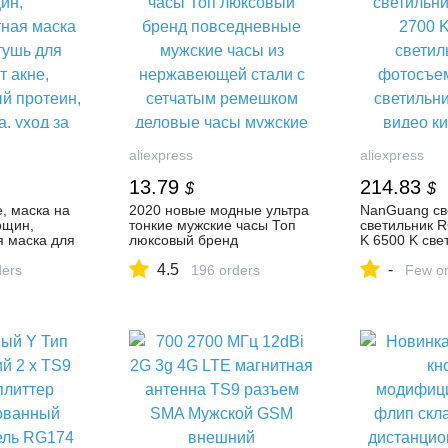
aliexpress
aliexpress
13.79
214.83
$
$
е, маска на
2020 новые модные ультра
NanGuang св
рщин,
тонкие мужские часы Топ
светильник R
я маска для
люксовый бренд
K 6500 K све
 ресниц от
повседневные мужские
фотосъемки 
4.5
-
очный
ders
часы из нержавеющей
196 orders
светильник д
Few or
нг лба, уход
стали с сетчатым
кино Vlog-in
платная
ремешком деловые часы
Фотографиче
ски для лица
мужские наручные часы on
освещение f
 здоровье on
AliExpress
электроника 