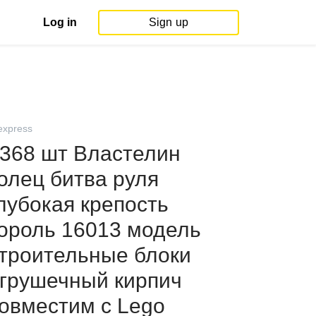
Log in
Sign up
iexpress
368 шт Властелин
олец битва руля
лубокая крепость
ороль 16013 модель
троительные блоки
грушечный кирпич
овместим с Lego