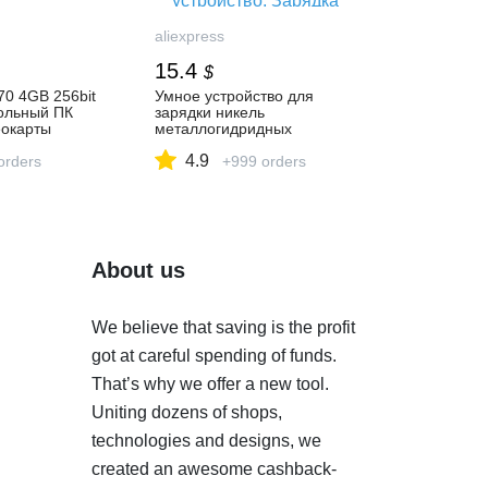
aliexpress
15.4
$
70 4GB 256bit
Умное устройство для
ольный ПК
зарядки никель
еокарты
металлогидридных
е майнит, RX
аккумуляторов от компании
4.9
iExpress
orders
Liitokala: Lii500 ЖК дисплей
+999 orders
Батарея Зарядное
устройство, Зарядка 18650
3,7 V 18350 18500 16340
25500 10440 14500 26650
1,2 V AA AAA NiMH
батарейка-in Зарядные
About us
устройства from Бытовая
электроника on AliExpress
We believe that saving is the profit
got at careful spending of funds.
That’s why we offer a new tool.
Uniting dozens of shops,
technologies and designs, we
created an awesome cashback-