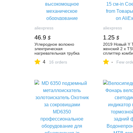
aliexpress
aliexpress
46.9
1.25
$
$
Углеродное волокно
2019 Новый Y 
электрическая
женский 2 x TS
нагревательная трубка
сплиттер комб
нагреватель из углеродного
косичка кабел
4
-
волокна высокомощное
16 orders
см-in Соединит
Few ord
механическое
Товары для до
оборудование кварцевая
AliExpress
промышленная
нагревательная трубка 220
В on AliExpress