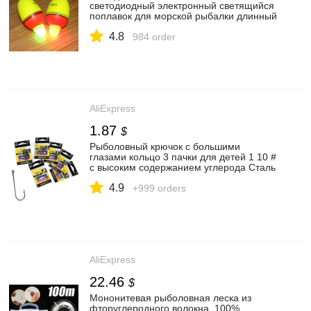
светодиодный электронный светящийся
поплавок для морской рыбалки длинный
выстрел дрейфовый шток пробка
4.8
плавает свет Pesca|Рыболовный
984 order
поплавок| | АлиЭкспресс
AliExpress
1.87
$
Рыболовный крючок с большими
глазами кольцо 3 пачки для детей 1 10 #
с высоким содержанием углерода Сталь
колючей рыболовный крючок джиг крюк
4.9
Карп рыболовные приманки крючок под
+999 orders
червя Япония daiwa|Рыболовные
крючки| | АлиЭкспресс
AliExpress
22.46
$
Мононитевая рыболовная леска из
фторуглеродного волокна, 100%