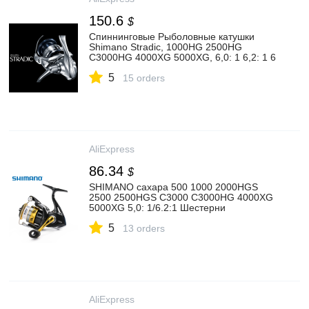
150.6
$
Спиннинговые Рыболовные катушки
Shimano Stradic, 1000HG 2500HG
C3000HG 4000XG 5000XG, 6,0: 1 6,2: 1 6
+ 1BB, дизайн HAGANE, спиннинговое
5
колесо|fishing reel|shimano
15 orders
stradicspinning wheel | АлиЭкспресс
AliExpress
86.34
$
SHIMANO сахара 500 1000 2000HGS
2500 2500HGS C3000 C3000HG 4000XG
5000XG 5,0: 1/6.2:1 Шестерни
соотношение X якоря моря чайки
5
Saltewater Рыболовная катушка|
13 orders
Рыболовные катушки| | АлиЭкспресс
AliExpress