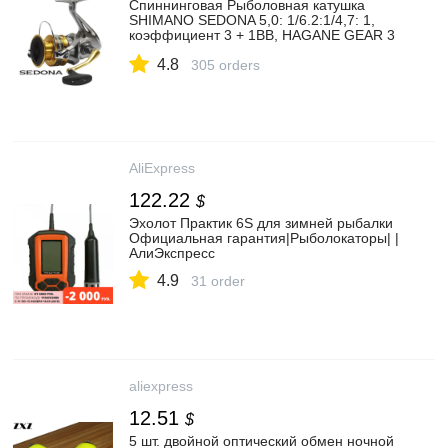
Спиннинговая Рыболовная катушка
SHIMANO SEDONA 5,0: 1/6.2:1/4,7: 1,
коэффициент 3 + 1BB, HAGANE GEAR 3
11 кг, мощность 1000 C5000XG|fishing
4.8
reel|max dragshimano sedona |
305 orders
АлиЭкспресс
AliExpress
122.22
$
Эхолот Практик 6S для зимней рыбалки
Официальная гарантия|Рыболокаторы| |
АлиЭкспресс
4.9
31 order
aliexpress
12.51
$
5 шт. двойной оптический обмен ночной