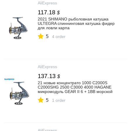
AliExpress
117.18
$
2021 SHIMANO рыболовная катушка
ULTEGRA спиннинговая катушка фидер
для ловли карпа
1000/2500/C3000/4000/C5000XG
5
водонепроницаемая система HANAGE
4 order
Gear
AliExpress
137.13
$
21 новые концентрато 1000 C2000S
C2000SHG 2500 C3000 4000 HAGANE
микромодуль GEAR II 6 + 1BB морской
Спиннинг рыболовная Катушка для
5
спиннинга
1 order
AliExpress