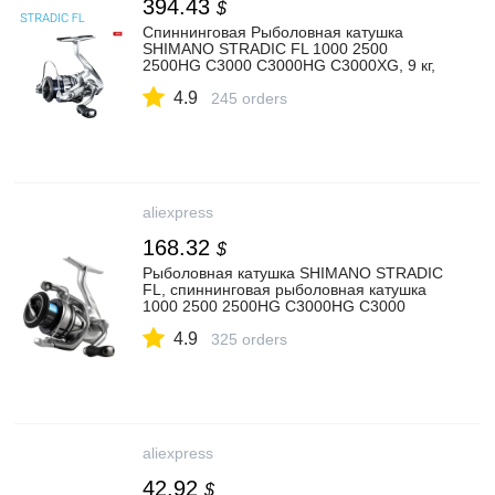
394.43
$
Спиннинговая Рыболовная катушка
SHIMANO STRADIC FL 1000 2500
2500HG C3000 C3000HG C3000XG, 9 кг,
X PROTECT соленой воды, 2019|
4.9
Рыболовные катушки| | АлиЭкспресс
245 orders
aliexpress
168.32
$
Рыболовная катушка SHIMANO STRADIC
FL, спиннинговая рыболовная катушка
1000 2500 2500HG C3000HG C3000
4000MHG C5000XG с защитой от
4.9
соленой воды, макс. нагрузка 9 кг, 2019|
325 orders
Рыболовные катушки| | АлиЭкспресс
aliexpress
42.92
$