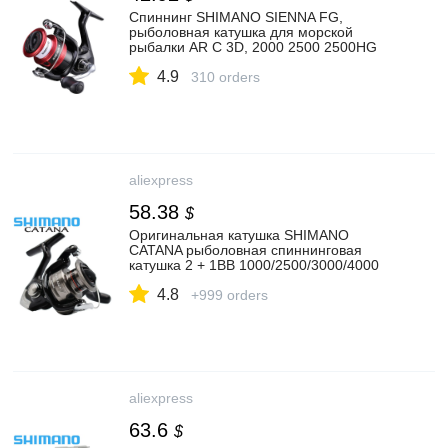
Спиннинг SHIMANO SIENNA FG,
рыболовная катушка для морской
рыбалки AR C 3D, 2000 2500 2500HG
C3000, 2019 г.|fishing reel|shimano
4.9
siennaoriginal shimano | АлиЭкспресс
310 orders
aliexpress
58.38
$
Оригинальная катушка SHIMANO
CATANA рыболовная спиннинговая
катушка 2 + 1BB 1000/2500/3000/4000
3,0 КГ 8,5 кг мощная морская вода/
4.8
Пресноводная металлическая катушка|
+999 orders
Рыболовные катушки| | АлиЭкспресс
aliexpress
63.6
$