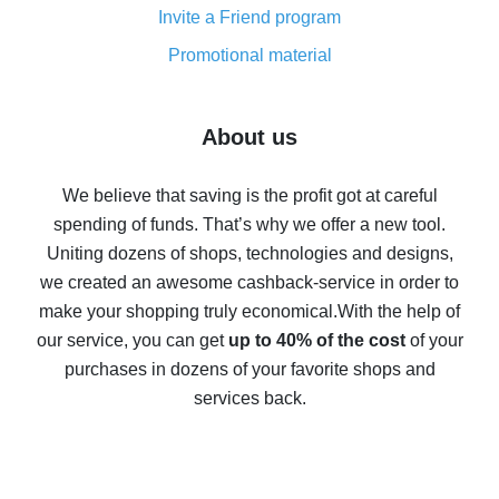
Invite a Friend program
8% cash back on AliExpress - saving real money is a
real thing
Promotional material
7% cash back on AliExpress - save on purchases
Five ways to get the most cash back on AliExpress
About us
How to get back on AliExpress - easy ways to get cash
back
We believe that saving is the profit got at careful
spending of funds. That’s why we offer a new tool.
10% cash back on AliExpress - the impossible is
possible
Uniting dozens of shops, technologies and designs,
we created an awesome cashback-service in order to
The best cash back on AliExpress - how to find it
make your shopping truly economical.
With the help of
The best cash back service for AliExpress - let's
our service, you can get
up to 40% of the cost
of your
compare offers
purchases in dozens of your favorite shops and
services back.