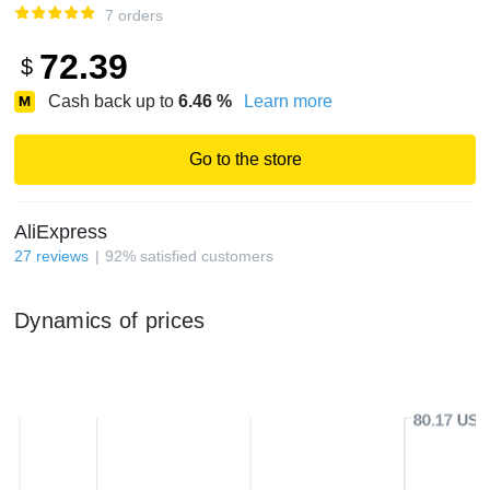
7 orders
72.39
$
Cash back up to
6.46
%
Learn more
Go to the store
AliExpress
27
reviews
92
%
satisfied customers
Dynamics of prices
80.17 USD