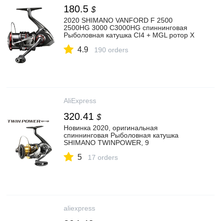
180.5
$
2020 SHIMANO VANFORD F 2500
2500HG 3000 C3000HG спиннинговая
Рыболовная катушка CI4 + MGL ротор X
SHIP HAGANE Gear Морская Рыбалка
4.9
снасти|Рыболовные катушки| |
190 orders
АлиЭкспресс
AliExpress
320.41
$
Новинка 2020, оригинальная
спиннинговая Рыболовная катушка
SHIMANO TWINPOWER, 9
шарикоподшипников + одно роликовое
5
сцепление, корпус HAGANE|Рыболовные
17 orders
катушки| | АлиЭкспресс
aliexpress