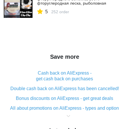
фторуглеродная леска, рыболовная
леска, поводок, шнур, снуд для рыбалки,
5
Япония|Рыболовные лески| |
252 order
АлиЭкспресс
Save more
Cash back on AliExpress -
get cash back on purchases
Double cash back on AliExpress has been cancelled!
Bonus discounts on AliExpress - get great deals
All about promotions on AliExpress - types and option
What is cash back when making purchases on
AliExpress - short and sweet