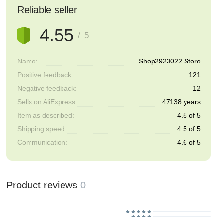
Reliable seller
4.55
/ 5
Name:
Shop2923022 Store
Positive feedback:
121
Negative feedback:
12
Sells on AliExpress:
47138 years
Item as described:
4.5 of 5
Shipping speed:
4.5 of 5
Communication:
4.6 of 5
Product reviews
0