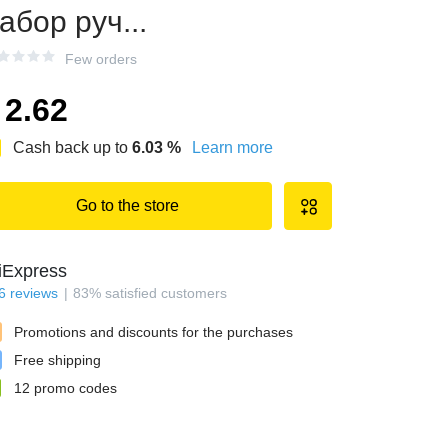
абор руч...
Few orders
2.62
Cash back up to
6.03
%
Learn more
Go to the store
iExpress
6
reviews
83
%
satisfied customers
Promotions and discounts for the purchases
Free shipping
12
promo codes