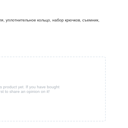
я, уплотнительное кольцо, набор крючков, съемник,
.
is product yet. If you have bought
rst to share an opinion on it!