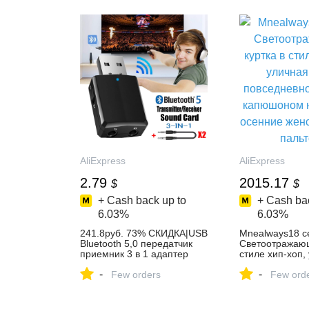
AliExpress
AliExpress
2.79
2015.17
$
$
+ Cash back up to
+ Cash bac
6.03%
6.03%
241.8руб. 73% СКИДКА|USB
Mnealways18 с
Bluetooth 5,0 передатчик
Светоотражающ
приемник 3 в 1 адаптер
стиле хип-хоп,
EDR ключ 3,5 мм AUX для
мода, повседн
-
-
ТВ ПК наушники для дома
Few orders
с капюшоном н
Few ord
стерео автомобиля HIFI
осенние женски
аудио|Адаптеры и брелки
пальто,...
USB/Bluetooth| | - AliExpress