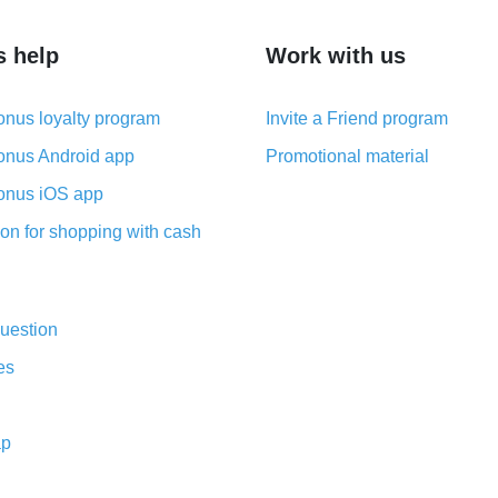
s help
Work with us
nus loyalty program
Invite a Friend program
nus Android app
Promotional material
nus iOS app
on for shopping with cash
uestion
es
ap