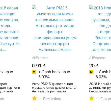
AliExpress
AliExpress
0.91
20
$
$
k up to
+ Cash back up to
+ Cash b
6.03%
6.03%
ерая
Анти PM2.5 дыхательная
2018 Новый с
ая куртка в
маска хлопок дымка клапан
длинными ру
 уличная
Анти-пыль рот маска
бесшовный то
евное пальто
фильтр с активированным
отверстием 
-
-
а молнии,
ers
углем респиратор рот
Few orders
пальца, Спо
Few or
е куртки,
Муфельная маска
рубашка для
для фи...