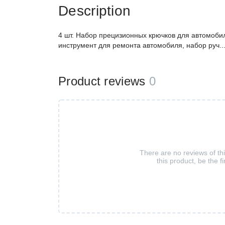
Description
4 шт. Набор прецизионных крючков для автомобил
инструмент для ремонта автомобиля, набор руч..
Product reviews
0
There are no reviews of th
this product, be the fi