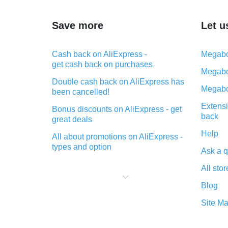
Save more
Let u
Cash back on AliExpress -
Megabo
get cash back on purchases
Megabo
Double cash back on AliExpress has
Megabo
been cancelled!
Extensi
Bonus discounts on AliExpress - get
back
great deals
Help
All about promotions on AliExpress -
types and option
Ask a q
What is cash back when making
All stor
purchases on AliExpress - short and
sweet
Blog
The best place to download cash
Site M
back for AliExpress and how to
install it