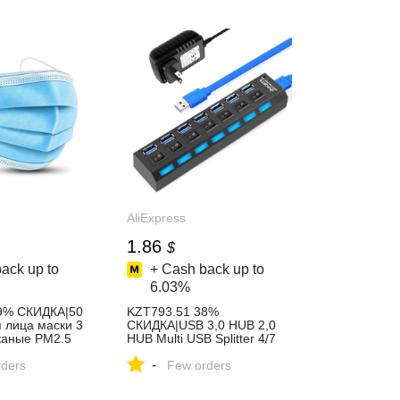
BOX, L336
AliExpress
1.86
$
ack up to
+ Cash back up to
6.03%
49% СКИДКА|50
KZT793.51 38%
я лица маски 3
СКИДКА|USB 3,0 HUB 2,0
каные PM2.5
HUB Multi USB Splitter 4/7
ческие
Port Expander Multiple USB
-
 маски для
ders
3 Hab с адаптером питания
Few orders
ess
USB3.0 Hub с
переключателем для