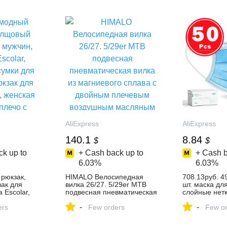
Кухонные ...
AliExpress
AliExpress
140.1
8.84
$
$
k up to
+ Cash back up to
+ Cash b
6.03%
6.03%
рюкзак,
HIMALO Велосипедная
708.13руб. 
ак для
вилка 26/27. 5/29er MTB
шт. маска дл
 Escolar,
подвесная пневматическая
слойные нет
и для
вилка из магниевого сплава
анти гигиени
-
-
к для
ers
с двойным плечевым
Few orders
одноразовые
Few or
нская сумка
воздушным масляным
рта| - AliExpr
ние...
замком прямая ...