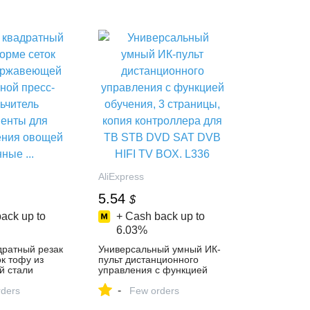
AliExpress
5.54
$
ack up to
+ Cash back up to
6.03%
дратный резак
Универсальный умный ИК-
к тофу из
пульт дистанционного
 стали
управления с функцией
с-Измельчитель
обучения, 3 страницы,
-
 для
ders
копия контроллера для ТВ
Few orders
ия овощей
STB DVD SAT DVB HIFI TV