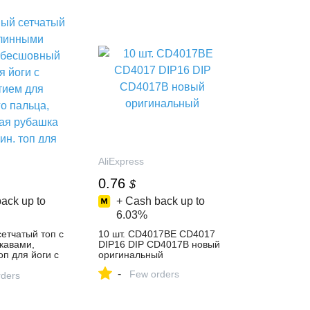
ПК|USB-хабы| | - AliExpress
AliExpress
0.76
$
ack up to
+ Cash back up to
6.03%
етчатый топ с
10 шт. CD4017BE CD4017
кавами,
DIP16 DIP CD4017B новый
п для йоги с
оригинальный
для большого
-
Few orders
ртивная
ders
 женщин, топ