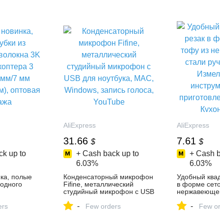
AliExpress
AliExpress
31.66
7.61
$
$
k up to
+ Cash back up to
+ Cash b
6.03%
6.03%
нка, полые
Конденсаторный микрофон
Удобный ква
родного
Fifine, металлический
в форме сето
я
студийный микрофон с USB
нержавеющей
3 мм/4 мм/5
для ноутбука, MAC,
ручной прес
-
-
 500 мм),
ers
Windows, запись голоса,
Few orders
инструменты
Few or
жа
YouTube
приготовлен