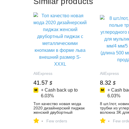
Similar products
AliExpress
AliExpress
41.57
8.32
$
$
+ Cash back up to
+ Cash bac
6.03%
6.03%
Топ качество новая мода
8 шт./лот, нови
2020 дизайнерский пиджак
трубки из угле
женский двубортный
волокна 3K дл
пиджак с металлическими
мультикоптера 
-
-
кнопками в форме льва
Few orders
мм/7 мм (длина
Few ord
внешний размер S-XXXL
оптовая прода