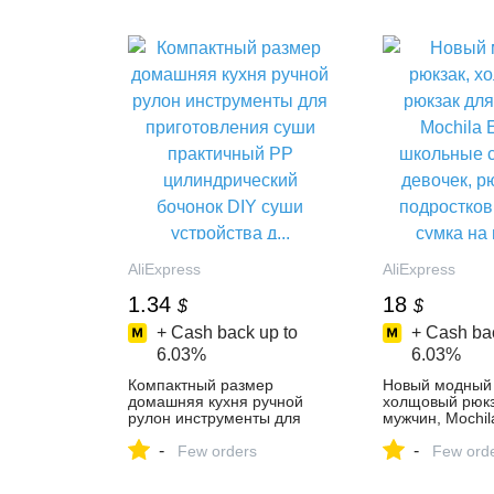
AliExpress
AliExpress
1.34
18
$
$
+ Cash back up to
+ Cash bac
6.03%
6.03%
Компактный размер
Новый модный 
домашняя кухня ручной
холщовый рюкз
рулон инструменты для
мужчин, Mochila
приготовления суши
школьные сумк
-
-
практичный PP
Few orders
девочек, рюкза
Few ord
цилиндрический бочонок
подростков, же
DIY суши устройства д...
на плечо с мол