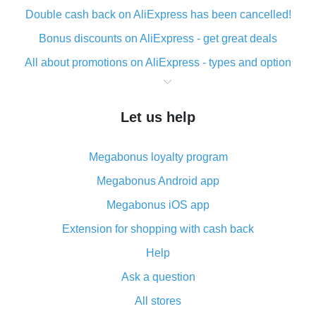
Double cash back on AliExpress has been cancelled!
Bonus discounts on AliExpress - get great deals
All about promotions on AliExpress - types and option
What is cash back when making purchases on
AliExpress - short and sweet
Let us help
The best place to download cash back for AliExpress
and how to install it
Megabonus loyalty program
What is the AliExpress cash back plugin and what are
its advantages
Megabonus Android app
Cash back from the AliExpress mobile app -
Megabonus iOS app
advantages of the plugin
Extension for shopping with cash back
Double cash back on AliExpress has been cancelled!
Help
How to use cash back on AliExpress - short manual
Ask a question
All about how cash back works on AliExpress
All stores
Cash back promo code from AliExpress - how it works