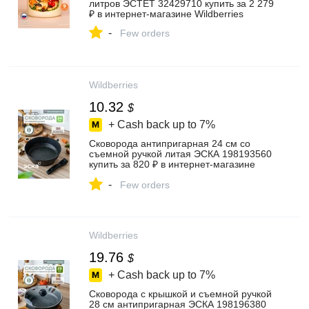
литров ЭСТЕТ 32429710 купить за 2 279
₽ в интернет‑магазине Wildberries
-
Few orders
Wildberries
10.32
$
+ Cash back up to
7%
Сковорода антипригарная 24 см со
съемной ручкой литая ЭСКА 198193560
купить за 820 ₽ в интернет‑магазине
Wildberries
-
Few orders
Wildberries
19.76
$
+ Cash back up to
7%
Сковорода с крышкой и съемной ручкой
28 см антипригарная ЭСКА 198196380