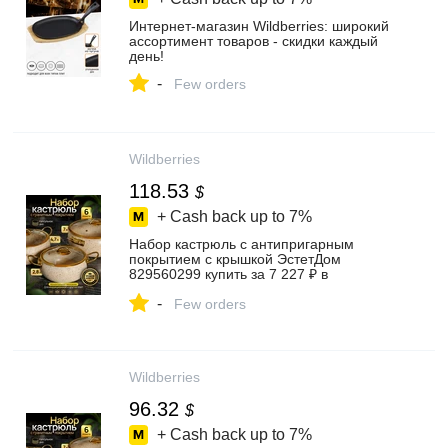
Интернет‑магазин Wildberries: широкий
ассортимент товаров - скидки каждый
день!
-
Few orders
Wildberries
118.53
$
+ Cash back up to
7%
Набор кастрюль с антипригарным
покрытием с крышкой ЭстетДом
829560299 купить за 7 227 ₽ в
интернет‑магазине Wildberries
-
Few orders
Wildberries
96.32
$
+ Cash back up to
7%