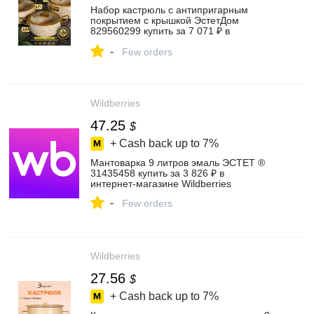
Набор кастрюль с антипригарным
покрытием с крышкой ЭстетДом
829560299 купить за 7 071 ₽ в
интернет‑магазине Wildberries
-
Few orders
Wildberries
47.25
$
+ Cash back up to
7%
Мантоварка 9 литров эмаль ЭСТЕТ ®
31435458 купить за 3 826 ₽ в
интернет‑магазине Wildberries
-
Few orders
Wildberries
27.56
$
+ Cash back up to
7%