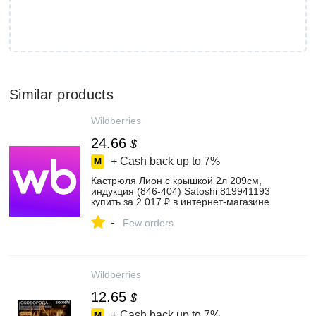
Similar products
Wildberries
24.66
$
+ Cash back up to
7%
Кастрюля Лион с крышкой 2л 209см,
индукция (846-404) Satoshi 819941193
купить за 2 017 ₽ в интернет‑магазине
Wildberries
-
Few orders
Wildberries
12.65
$
+ Cash back up to
7%