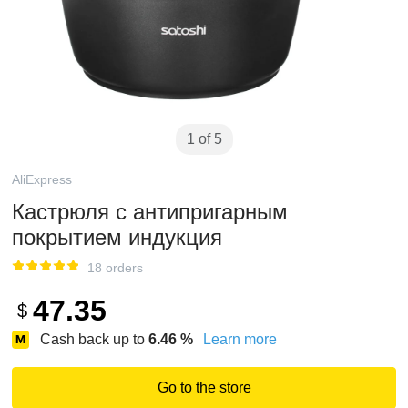
1 of 5
AliExpress
Кастрюля с антипригарным
покрытием индукция
18 orders
47.35
$
Cash back up to
6.46
%
Learn more
Go to the store