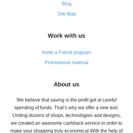
and what it does
Blog
How to get the most cash back on AliExpress -
Site Map
overview
How to get cash back on AliExpress - overview of
Work with us
simple methods
Cash back on AliExpress - customer reviews
Invite a Friend program
8% cash back on AliExpress - saving real money is a
real thing
Promotional material
7% cash back on AliExpress - save on purchases
Five ways to get the most cash back on AliExpress
About us
How to get back on AliExpress - easy ways to get cash
back
We believe that saving is the profit got at careful
spending of funds. That’s why we offer a new tool.
10% cash back on AliExpress - the impossible is
possible
Uniting dozens of shops, technologies and designs,
we created an awesome cashback-service in order to
The best cash back on AliExpress - how to find it
make your shopping truly economical.
With the help of