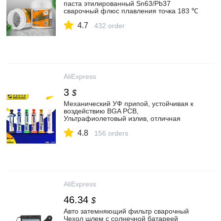
паста этилированный Sn63/Pb37
сварочный флюс плавления точка 183 ℃
SMD PCB Ремонт Трафарет сварочные
4.7
наборы паяльный инструмент|
432 order
Сварочные флюсы| | АлиЭкспресс
AliExpress
3
$
Механический УФ припой, устойчивая к
воздействию BGA PCB,
Ультрафиолетовый излив, отличная
мачтовая паяльная маска, припой с
4.8
сопротивлением 10 куб. См, красный/
156 orders
синий/зеленый/желтый/черный/белый|
Сварочные флюсы| | АлиЭкспресс
AliExpress
46.34
$
Авто затемняющий фильтр сварочный
Чехол шлем с солнечной батареей