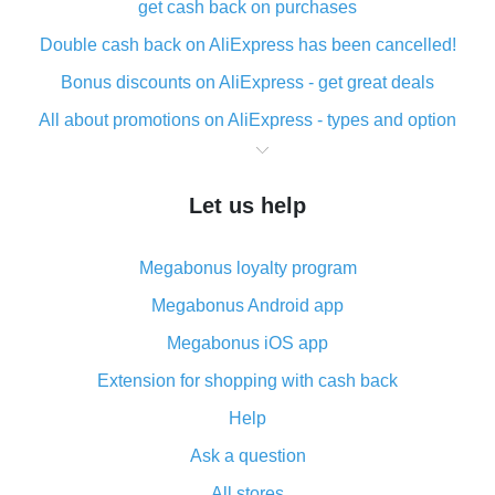
get cash back on purchases
Double cash back on AliExpress has been cancelled!
Bonus discounts on AliExpress - get great deals
All about promotions on AliExpress - types and option
What is cash back when making purchases on
AliExpress - short and sweet
Let us help
The best place to download cash back for AliExpress
and how to install it
Megabonus loyalty program
What is the AliExpress cash back plugin and what are
its advantages
Megabonus Android app
Cash back from the AliExpress mobile app -
Megabonus iOS app
advantages of the plugin
Extension for shopping with cash back
Double cash back on AliExpress has been cancelled!
Help
How to use cash back on AliExpress - short manual
Ask a question
All about how cash back works on AliExpress
All stores