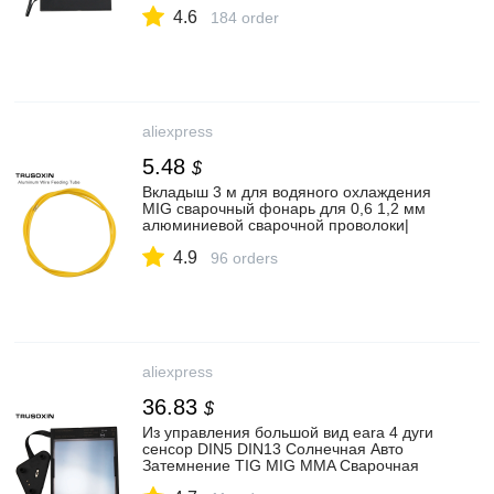
лица сварные очки/маска для защиты
4.6
глаз фильтр объектива|welding
184 order
mask|mask weldingtig mig | АлиЭкспресс
aliexpress
5.48
$
Вкладыш 3 м для водяного охлаждения
MIG сварочный фонарь для 0,6 1,2 мм
алюминиевой сварочной проволоки|
Сварочные сопла| | АлиЭкспресс
4.9
96 orders
aliexpress
36.83
$
Из управления большой вид eara 4 дуги
сенсор DIN5 DIN13 Солнечная Авто
Затемнение TIG MIG MMA Сварочная
маска/Helme фильтр объектив шлем