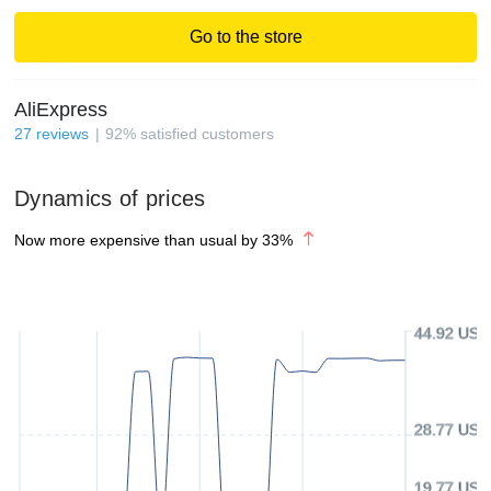
Go to the store
AliExpress
27
reviews
92
%
satisfied customers
Dynamics of prices
Now more expensive than usual by
33
%
44.92 USD
28.77 USD
19.77 USD