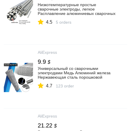
Низкотемпературные простые
сварочные электроды, легкое
Расплавление алюминиевых сварочных
электроды с флюсовой сердцевиной,
4.5
Проволочный припой для алюминия
5 orders
AliExpress
9.9
$
Универсальный со сварочными
электродами Медь Алюминий железа
Нержавеющая сталь порошковой
сварочной проволоки проволочного
4.7
припоя электрод нет необходимости
123 order
порошковый припой
AliExpress
21.22
$