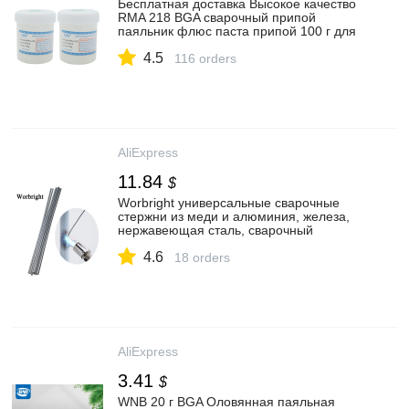
Бесплатная доставка Высокое качество
RMA 218 BGA сварочный припой
паяльник флюс паста припой 100 г для
реболлинга со скребком|Сварочные
4.5
флюсы| | АлиЭкспресс
116 orders
AliExpress
11.84
$
Worbright универсальные сварочные
стержни из меди и алюминия, железа,
нержавеющая сталь, сварочный
стержень, сварочный стержень,
4.6
сварочный электрод, не требует
18 orders
порошка
AliExpress
3.41
$
WNB 20 г BGA Оловянная паяльная