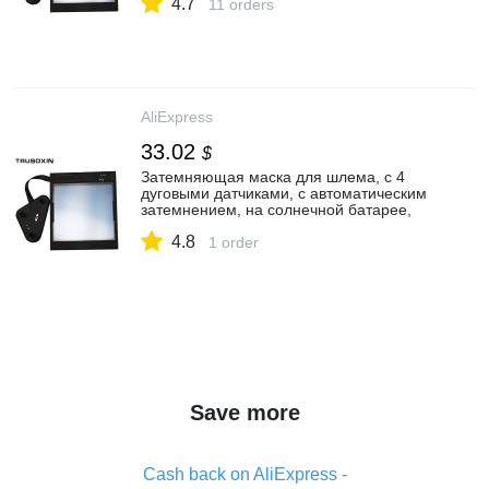
4.7
очки|4 arc sensor|welding maskauto
11 orders
darkening | АлиЭкспресс
AliExpress
33.02
$
Затемняющая маска для шлема, с 4
дуговыми датчиками, с автоматическим
затемнением, на солнечной батарее,
для сварки TIG MIG MMA/Helme,
4.8
фильтрующая линза, очки для шлема|
1 order
Сварочные шлемы| | АлиЭкспресс
Save more
Cash back on AliExpress -