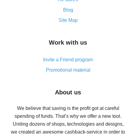
Cash back promo code from AliExpress - how it works
and what it does
Blog
How to get the most cash back on AliExpress -
Site Map
overview
How to get cash back on AliExpress - overview of
Work with us
simple methods
Cash back on AliExpress - customer reviews
Invite a Friend program
8% cash back on AliExpress - saving real money is a
real thing
Promotional material
7% cash back on AliExpress - save on purchases
Five ways to get the most cash back on AliExpress
About us
How to get back on AliExpress - easy ways to get cash
back
We believe that saving is the profit got at careful
spending of funds. That’s why we offer a new tool.
10% cash back on AliExpress - the impossible is
possible
Uniting dozens of shops, technologies and designs,
we created an awesome cashback-service in order to
The best cash back on AliExpress - how to find it