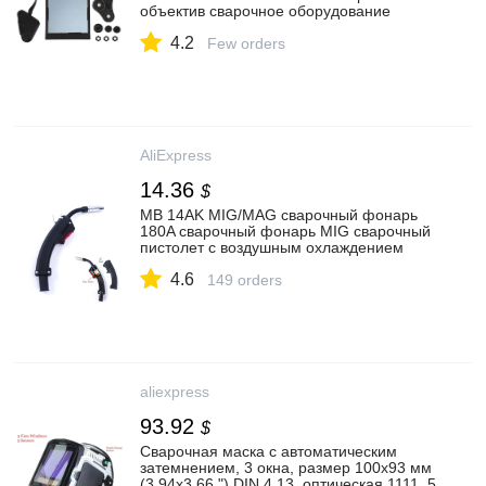
объектив сварочное оборудование
сварочный фильтр объектив| | |
4.2
АлиЭкспресс
Few orders
AliExpress
14.36
$
MB 14AK MIG/MAG сварочный фонарь
180A сварочный фонарь MIG сварочный
пистолет с воздушным охлаждением
евро разъем MB 14AK сварочный
4.6
фонарь|Сварочные горелки| |
149 orders
АлиЭкспресс
aliexpress
93.92
$
Сварочная маска с автоматическим
затемнением, 3 окна, размер 100x93 мм
(3,94x3,66 ") DIN 4 13, оптическая 1111, 5