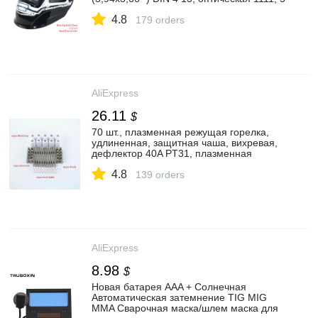
датчиков, EN379 сварочный шлем|
4.8
Сварочные шлемы| | АлиЭкспресс
179 orders
AliExpress
26.11
$
70 шт., плазменная режущая горелка,
удлиненная, защитная чаша, вихревая,
дефлектор 40A PT31, плазменная
горелка, насадка на электродное сопло|
4.8
Сварочные сопла| | АлиЭкспресс
139 orders
AliExpress
8.98
$
Новая батарея AAA + Солнечная
Автоматическая затемнение TIG MIG
MMA Сварочная маска/шлем маска для