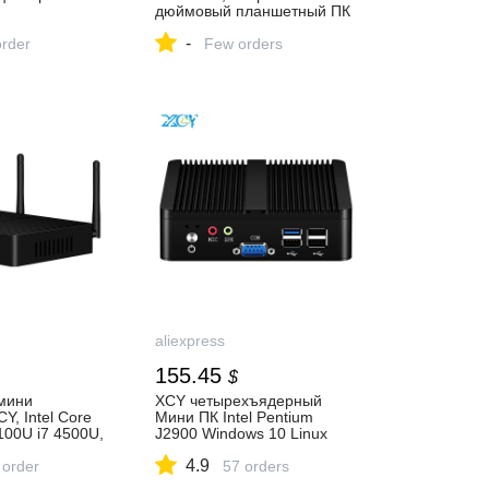
дюймовый планшетный ПК
нный DDR3 4
с двумя сим картами сзади
-
MC Поддержка
order
Камера 5.0MP 32 Гб
Few orders
MI 4K мини ПК
Встроенная память 1280 ×
пьютер|Мини
800 HD Разрешение Wi Fi
пресс
планшетный ПК|Планшеты|
| АлиЭкспресс
aliexpress
155.45
$
мини
XCY четырехъядерный
Y, Intel Core
Мини ПК Intel Pentium
100U i7 4500U,
J2900 Windows 10 Linux
орный мини ПК
DDR3L RAM mSATA SSD
4.9
ows 10, 4K,
 order
WiFi 2x Gigabit Ethernet 2x
57 orders
 клиентский
RS232 4x USB