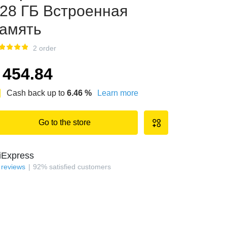
28 ГБ Встроенная
амять
2 order
454.84
Cash back up to
6.46
%
Learn more
Go to the store
iExpress
reviews
92
%
satisfied customers