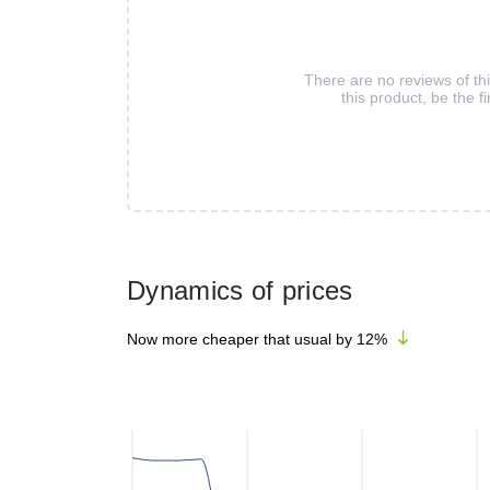
There are no reviews of th
this product, be the fi
Dynamics of prices
Now more cheaper that usual by
12
%