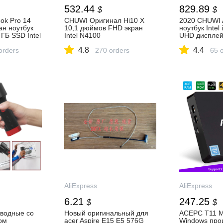
532.44
829.89
$
$
k Pro 14
CHUWI Оригинал Hi10 X
2020 CHUWI 
ан ноутбук
10,1 дюймов FHD экран
ноутбук Intel 
ГБ SSD Intel
Intel N4100
UHD дисплей
ехъядерный
четырехъядерный 6 ГБ
ГБ SSD 55Wh
4.8
4.4
мпьютер с
orders
ОЗУ 128 Гб ПЗУ Windows10
270 orders
PD2.0 Быстра
65 
подсветкой|
планшеты
Ноутбуки| | 
иЭкспресс
двухдиапазонный 2,4G/5G
Wifi|Планшеты| |
АлиЭкспресс
AliExpress
AliExpress
6.21
247.25
$
$
оводные со
Новый оригинальный для
ACEPC T11 
ом
acer Aspire E15 E5 576G
Windows проц