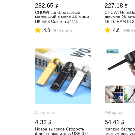
282.65
227.18
$
$
CHUWI LarkBox самый
CHUWI GemiBoo
маленький в мире 4K мини
дюймов 2K экр
ПК Intel Celeron J4115
16 Гб RAM 512 
четырехъядерный 6 Гб
Celeron четыр
4.8
4.6
RAM 128 ГБ ROM Windows
973 order
Windows 10 ко
+999 
10 настольный компьютер
клавиатурой с 
HDMI USB C| | |
Ноутбуки| | Ал
АлиЭкспресс
AliExpress
AliExpress
4.32
54.41
$
$
Новое высокое Скорость
Icanzuo беспр
флеш-накопитель USB 3,0
сжатым воздух