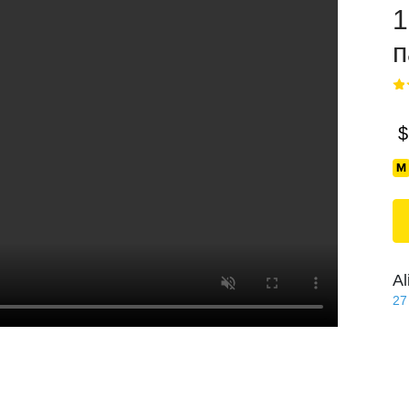
1
п
$
Al
27