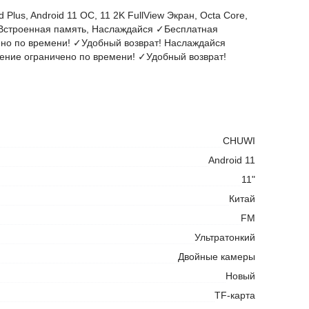
us, Android 11 ОС, 11 2K FullView Экран, Octa Core,
 Встроенная память, Наслаждайся ✓Бесплатная
ено по времени! ✓Удобный возврат! Наслаждайся
ение ограничено по времени! ✓Удобный возврат!
CHUWI
Android 11
11"
Китай
FM
Ультратонкий
Двойные камеры
Новый
TF-карта