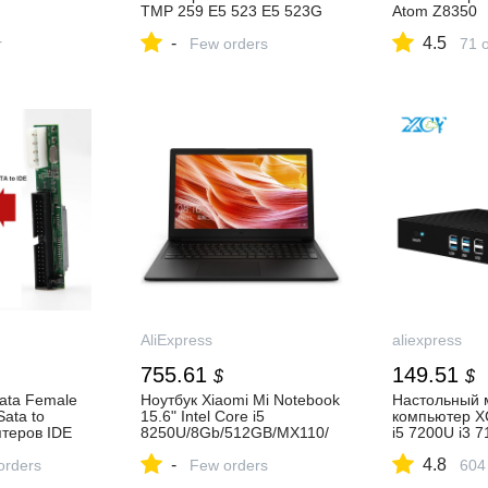
TMP 259 E5 523 E5 523G
Atom Z8350
компьютер
E5 553 F5 573 ЖК дисплей
лицензирова
-
4.5
виатуры,
r
lvds кабель DD0ZAALC012
Few orders
Гб 64 Гб EM
71 
ые
DD0ZAALC011|
2,5 "SSD/HD
мпьютер
Компьютерные кабели и
wins 10 ком
ель
разъемы| | АлиЭкспресс
ПК| | АлиЭкс
AliExpress
aliexpress
755.61
149.51
$
$
Sata Female
Ноутбук Xiaomi Mi Notebook
Настольный 
Sata to
15.6" Intel Core i5
компьютер XC
птеров IDE
8250U/8Gb/512GB/MX110/
i5 7200U i3 7
t для ATA
Win10 JYU4139CN|
безвентилят
-
4.8
D DVD Serial
orders
Ноутбуки| | АлиЭкспресс
Few orders
на базе Wind
604
спресс
HTPC, тонкий