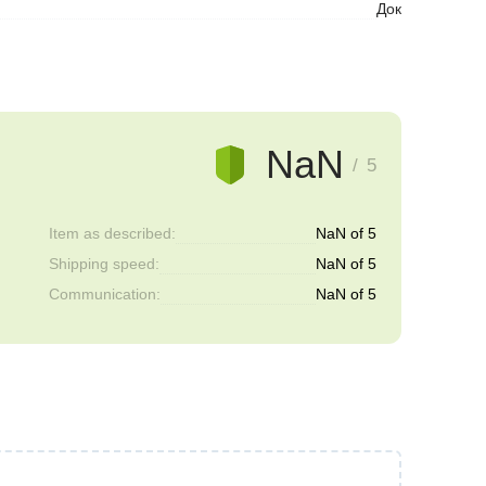
Док
NaN
/ 5
Item as described:
NaN of 5
Shipping speed:
NaN of 5
Communication:
NaN of 5