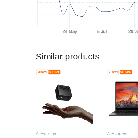
24 May
5 Jul
29 J
Similar products
AliExpress
AliExpress