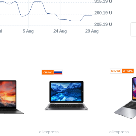
315.19 USD
260.19 USD
205.19 USD
ul
5 Aug
24 Aug
29 Aug
aliexpress
aliexpress