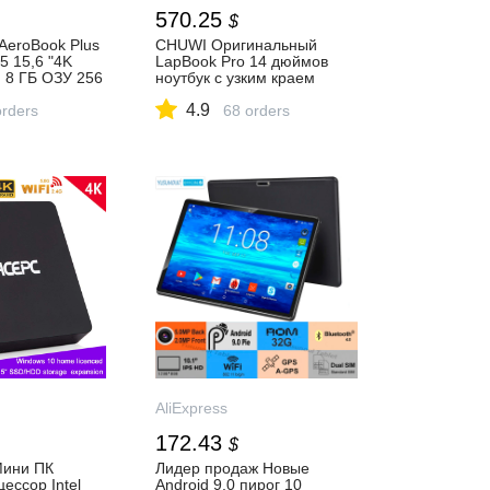
570.25
$
AeroBook Plus
CHUWI Оригинальный
i5 15,6 "4K
LapBook Pro 14 дюймов
 8 ГБ ОЗУ 256
ноутбук с узким краем
 аккумулятор
экрана FHD для ноутбуков
4.9
я зарядка|
orders
Windows10
68 orders
АлиЭкспресс
Четырехъядерный
процессор Intel Gemini Lake
N4100 8 ГБ RAM 256 ГБ
ROM Notebook|Ноутбуки| |
АлиЭкспресс
AliExpress
172.43
$
Мини ПК
Лидер продаж Новые
ессор Intel
Android 9,0 пирог 10