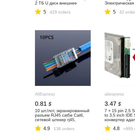
2 ТБ U диск внешнее
Электрическая
запоминающее устройство
воздуходувка 
5
5
карта памяти
429 orders
для чистки кла
42 orde
Перезаряжаем
Карманный Ко
Duster очистит
AliExpress
aliexpress
0.81
3.47
$
$
10 шт./лот, экранированный
7 + 15 pin 2,5 
разъем RJ45 cat5e Cat6,
to 3,5 inch IDE 
сетевой штекер rj45,
конвертер ада
адаптер|Компьютерные
Male 40 pin por
4.9
4.8
кабели и разъемы| |
138 orders
133 100 HDD C
+999 
АлиЭкспресс
new| | | АлиЭк