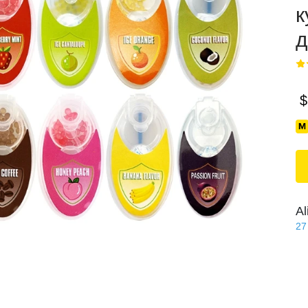
к
д
$
Al
27