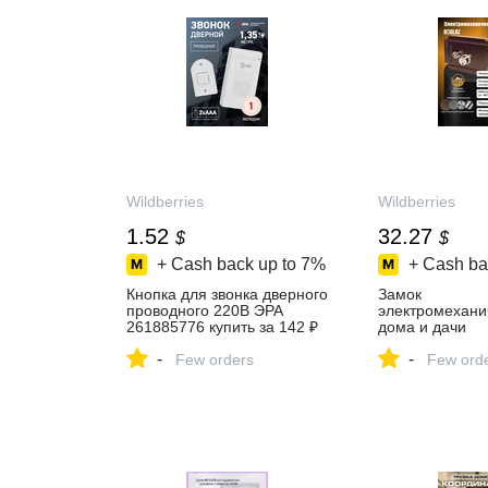
Wildberries
Wildberries
1.52
32.27
$
$
+ Cash back up to
7%
+ Cash ba
Кнопка для звонка дверного
Замок
проводного 220В ЭРА
электромехани
261885776 купить за 142 ₽
дома и дачи
в интернет‑магазине
электромехани
-
-
Wildberries
Few orders
замок 14119391
Few ord
2 522 ₽ в
интернет‑мага
Wildberries