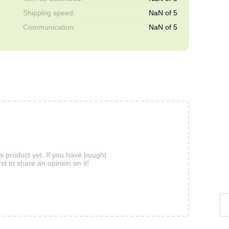
Shipping speed:
NaN of 5
Communication:
NaN of 5
is product yet. If you have bought
rst to share an opinion on it!