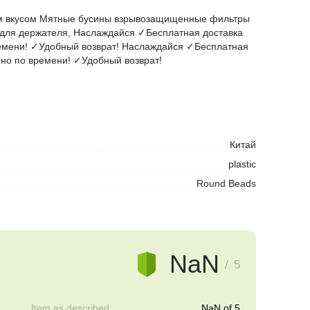
ым вкусом Мятные бусины взрывозащищенные фильтры
ы для держателя, Наслаждайся ✓Бесплатная доставка
емени! ✓Удобный возврат! Наслаждайся ✓Бесплатная
но по времени! ✓Удобный возврат!
Китай
plastic
Round Beads
NaN
/ 5
Item as described:
NaN of 5