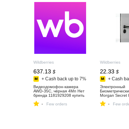
Wildberries
Wildberries
637.13
22.33
$
$
+ Cash back up to
7%
+ Cash ba
Видеодомофон-камера
Электронный
AWD-35C, чёрная 4Мп Нет
Биометрически
бренда 1181929208 купить
Morgan Secret I
за 46 848 ₽ в
Нет бренда 84
-
-
интернет‑магазине
Few orders
купить за 1 682
Few ord
Wildberries
интернет‑мага
Wildberries