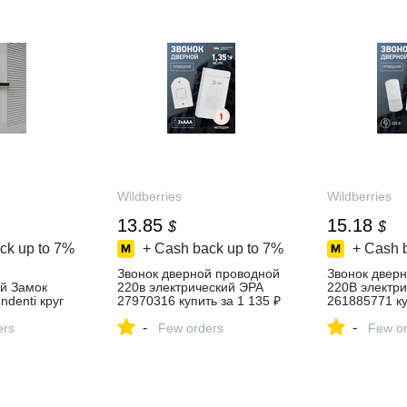
Wildberries
Wildberries
13.85
15.18
$
$
ck up to
7%
+ Cash back up to
7%
+ Cash 
Звонок дверной проводной
Звонок двер
й Замок
220в электрический ЭРА
220В электр
ndenti круг
27970316 купить за 1 135 ₽
261885771 ку
4616991
в интернет‑магазине
₽ в интернет
-
-
 ₽ в
ers
Wildberries
Few orders
Wildberries
Few or
зине