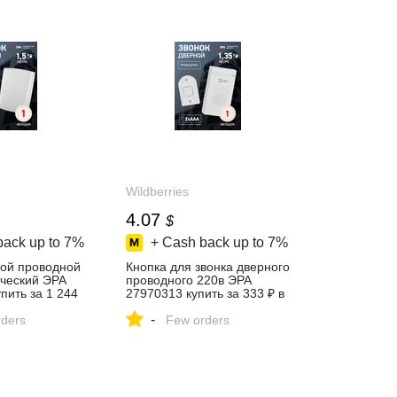
Wildberries
4.07
$
back up to
7%
+ Cash back up to
7%
ной проводной
Кнопка для звонка дверного
ический ЭРА
проводного 220в ЭРА
пить за 1 244
27970313 купить за 333 ₽ в
‑магазине
интернет‑магазине
-
ders
Wildberries
Few orders