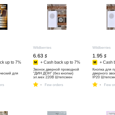
Wildberries
Wildberries
6.63
1.95
$
$
ck up to
7%
+ Cash back up to
7%
+ Cash 
Звонок дверной проводной
Кнопка для п
ческий для
"ДИН ДОН" (без кнопки)
дверного зво
эл.мех 220В Штепсмен
IP20 Штепсм
ческий
208196308 купить за 544 ₽
купить за 160
-
-
1 купить за
ers
в интернет‑магазине
Few orders
интернет‑ма
Few or
Wildberries
Wildberries
зине