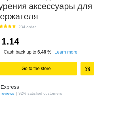
урения аксессуары для
ержателя
234 order
1.14
Cash back up to
6.46
%
Learn more
Go to the store
iExpress
reviews
92
%
satisfied customers