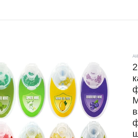
Al
2
к
ф
М
ф
ш