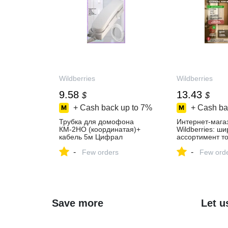
Wildberries
Wildberries
9.58
13.43
$
$
+ Cash back up to
7%
+ Cash ba
Трубка для домофона
Интернет‑мага
КМ-2НО (координатая)+
Wildberries: ш
кабель 5м Цифрал
ассортимент то
365376303 купить за 775 ₽
скидки каждый 
-
-
в интернет‑магазине
Few orders
Few ord
Wildberries
Save more
Let u