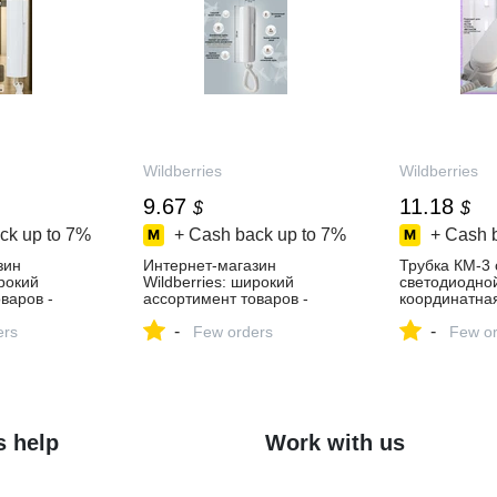
Wildberries
Wildberries
9.67
11.18
$
$
ck up to
7%
+ Cash back up to
7%
+ Cash 
зин
Интернет‑магазин
Трубка КМ-3 
ирокий
Wildberries: широкий
светодиодно
варов -
ассортимент товаров -
координатна
день!
скидки каждый день!
197507575 ку
-
-
ers
Few orders
в интернет‑м
Few or
Wildberries
s help
Work with us