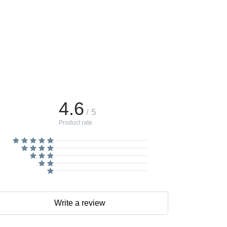
4.6
/ 5
Product rate
Write a review