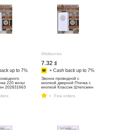
Wildberries
7.32
$
back up to
7%
+ Cash back up to
7%
роводного
Звонок проводной с
нка 220 вольт
кнопкой дверной Птичка с
ен 202831663
кнопкой Классик Штепсмен
 ₽ в
199204856 купить за 600 ₽
-
газине
ders
в интернет‑магазине
Few orders
Wildberries