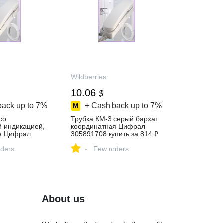
Wildberries
10.06
$
back up to
7%
+ Cash back up to
7%
со
Трубка КМ-3 серый бархат
й индикацией,
координатная Цифрал
я Цифрал
305891708 купить за 814 ₽
пить за 905 ₽
в интернет‑магазине
-
агазине
ders
Wildberries
Few orders
About us