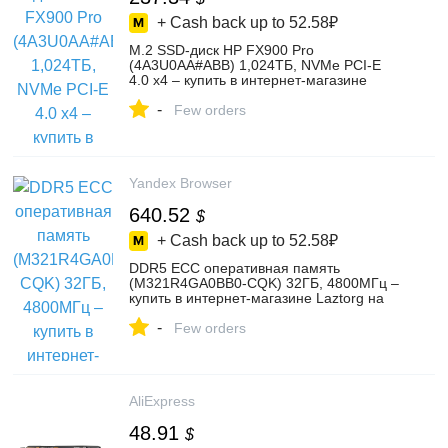
+ Cash back up to
52.58₽
M.2 SSD-диск HP FX900 Pro
(4A3U0AA#ABB) 1,024ТБ, NVMe PCI-E
4.0 x4 – купить в интернет-магазине
CompLekTech на Яндекс Маркете,
-
103717590567
Few orders
Yandex Browser
640.52
$
+ Cash back up to
52.58₽
DDR5 ECC оперативная память
(M321R4GA0BB0-CQK) 32ГБ, 4800МГц –
купить в интернет-магазине Laztorg на
Яндекс Маркете, 5223397092
-
Few orders
AliExpress
48.91
$