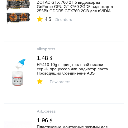
ZOTAC GTX 760 2 Гб видеокарты
GeForce GPU GTX760 2GD5 видеокарта
256Bit GDDR5 GTX760 2GB для nVIDIA
GK104 карта Hdmi Dvi VGA|Графические
4.5
карты| | АлиЭкспресс
25 orders
aliexpress
1.48
$
HY410 10g шприц тепловой смазки
серый процессор чип радиатор паста
Проводящий Соединение ABS
Охлаждающий радиатор кулер|Кулеры/
-
вентиляторы/системы охлаждения| |
Few orders
АлиЭкспресс
AliExpress
1.96
$
Пластиковые монтажные зажимы для