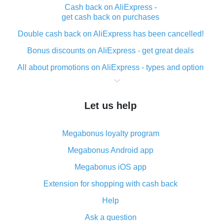
Cash back on AliExpress -
get cash back on purchases
Double cash back on AliExpress has been cancelled!
Bonus discounts on AliExpress - get great deals
All about promotions on AliExpress - types and option
What is cash back when making purchases on
AliExpress - short and sweet
Let us help
The best place to download cash back for AliExpress
and how to install it
Megabonus loyalty program
What is the AliExpress cash back plugin and what are
its advantages
Megabonus Android app
Cash back from the AliExpress mobile app -
Megabonus iOS app
advantages of the plugin
Extension for shopping with cash back
Double cash back on AliExpress has been cancelled!
Help
How to use cash back on AliExpress - short manual
Ask a question