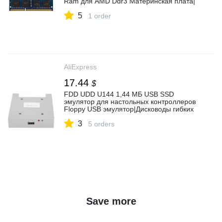
Ram для AMD Ddr3 Материнская плата|
Оперативная память| | АлиЭкспресс
5
1 order
AliExpress
17.44
$
FDD UDD U144 1,44 МБ USB SSD
эмулятор для настольных контроллеров
Floppy USB эмулятор|Дисководы гибких
дисков| | АлиЭкспресс
3
5 orders
Save more