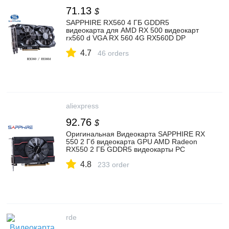
71.13
$
SAPPHIRE RX560 4 ГБ GDDR5
видеокарта для AMD RX 500 видеокарт
rx560 d VGA RX 560 4G RX560D DP
HDMI DVI 7000 МГц 896 1024 б/у|
4.7
Графические карты| | АлиЭкспресс
46 orders
aliexpress
92.76
$
Оригинальная Видеокарта SAPPHIRE RX
550 2 Гб видеокарта GPU AMD Radeon
RX550 2 ГБ GDDR5 видеокарты PC
Настольный компьютер игровая карта
4.8
PCI E X16|Графические карты| |
233 order
АлиЭкспресс
rde