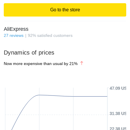
Go to the store
AliExpress
27
reviews
92
%
satisfied customers
Dynamics of prices
Now more expensive than usual by
21
%
47.09 USD
31.38 USD
22.38 USD