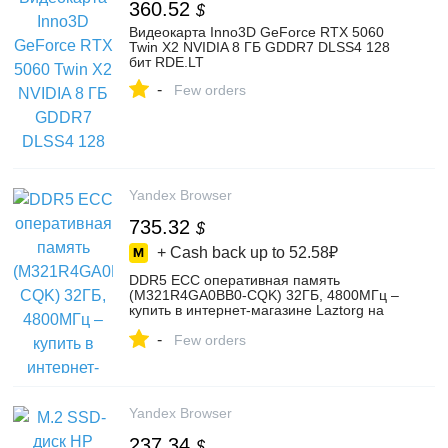
360.52
$
Видеокарта Inno3D GeForce RTX 5060
Twin X2 NVIDIA 8 ГБ GDDR7 DLSS4 128
бит RDE.LT
-
Few orders
Yandex Browser
735.32
$
+ Cash back up to
52.58₽
DDR5 ECC оперативная память
(M321R4GA0BB0-CQK) 32ГБ, 4800МГц –
купить в интернет-магазине Laztorg на
Яндекс Маркете, 5223397092
-
Few orders
Yandex Browser
237.34
$