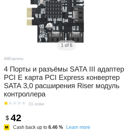
1 of 6
AliExpress
4 Порты и разъёмы SATA III адаптер
PCI E карта PCI Express конвертер
SATA 3,0 расширения Riser модуль
контроллера
31 order
42
$
Cash back up to
6.46
%
Learn more