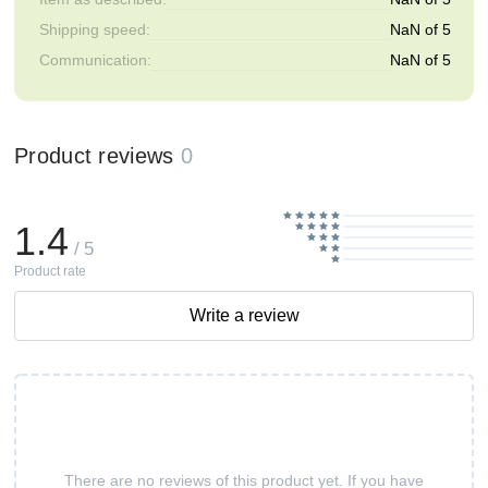
Shipping speed:
NaN of 5
Communication:
NaN of 5
Product reviews
0
1.4
/ 5
Product rate
Write a review
There are no reviews of this product yet. If you have