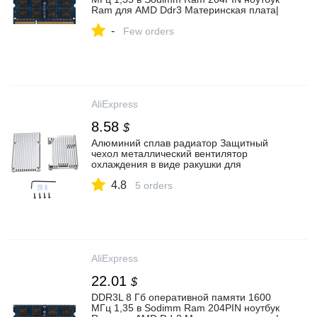
Ram для AMD Ddr3 Материнская плата|
Оперативная память| | АлиЭкспресс
-
Few orders
AliExpress
8.58
$
Алюминий сплав радиатор Защитный
чехол металлический вентилятор
охлаждения в виде ракушки для
Raspberry Pi 3 Model B/B + аксессуары|
4.8
Кулеры/вентиляторы/системы
5 orders
охлаждения| | АлиЭкспресс
AliExpress
22.01
$
DDR3L 8 Гб оперативной памяти 1600
МГц 1,35 в Sodimm Ram 204PIN ноутбук