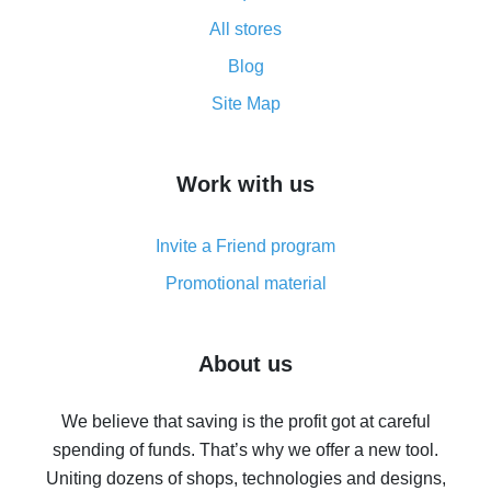
All about how cash back works on AliExpress
All stores
Cash back promo code from AliExpress - how it works
and what it does
Blog
How to get the most cash back on AliExpress -
Site Map
overview
How to get cash back on AliExpress - overview of
Work with us
simple methods
Cash back on AliExpress - customer reviews
Invite a Friend program
8% cash back on AliExpress - saving real money is a
real thing
Promotional material
7% cash back on AliExpress - save on purchases
Five ways to get the most cash back on AliExpress
About us
How to get back on AliExpress - easy ways to get cash
back
We believe that saving is the profit got at careful
spending of funds. That’s why we offer a new tool.
10% cash back on AliExpress - the impossible is
possible
Uniting dozens of shops, technologies and designs,