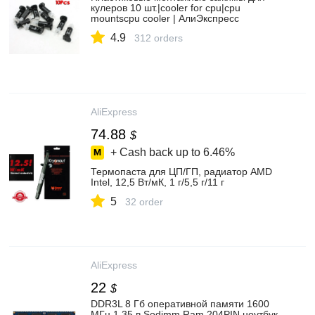
кулеров 10 шт.|cooler for cpu|cpu
mountscpu cooler | АлиЭкспресс
4.9
312 orders
AliExpress
74.88
$
+ Cash back up to
6.46%
Термопаста для ЦП/ГП, радиатор AMD
Intel, 12,5 Вт/мК, 1 г/5,5 г/11 г
5
32 order
AliExpress
22
$
DDR3L 8 Гб оперативной памяти 1600
МГц 1,35 в Sodimm Ram 204PIN ноутбук